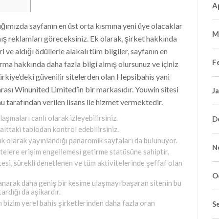
A
ığımızda sayfanın en üst orta kısmına yeni üye olacaklar
M
mış reklamları göreceksiniz. Ek olarak, şirket hakkında
eri ve aldığı ödüllerle alakalı tüm bilgiler, sayfanın en
F
irma hakkında daha fazla bilgi almış olursunuz ve içiniz
Türkiye’deki güvenilir sitelerden olan Hepsibahis yani
arası Winunited Limited’in bir markasıdır. Youwin sitesi
J
arafından verilen lisans ile hizmet vermektedir.
şmaları canlı olarak izleyebilirsiniz.
D
alttaki tablodan kontrol edebilirsiniz.
lık olarak yayınlandığı panaromik sayfaları da bulunuyor.
N
telere erişim engellemesi getirme statüsüne sahiptir.
tesi, sürekli denetlenen ve tüm aktivitelerinde şeffaf olan
O
lanarak daha geniş bir kesime ulaşmayı başaran sitenin bu
ardığı da aşikardır.
bizim yerel bahis şirketlerinden daha fazla oran
S