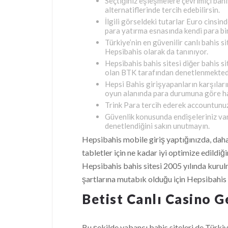
Seçtiğiniz eşleşmelere çevrimiçi bahis
alternatiflerinde tercih edebilirsin.
İlgili görseldeki tutarlar Euro cinsin
para yatırma esnasında kendi para biri
Türkiye’nin en güvenilir canlı bahis si
Hepsibahis olarak da tanınıyor.
Hepsibahis bahis sitesi diğer bahis s
olan BTK tarafından denetlenmekted
Hepsi Bahis girişyapanların karşıları
oyun alanında para durumuna göre ha
Trink Para tercih ederek accountunuza
Güvenlik konusunda endişeleriniz var
denetlendiğini sakın unutmayın.
Hepsibahis mobile giriş yaptığınızda, daha 
tabletler için ne kadar iyi optimize edildiğ
Hepsibahis bahis sitesi 2005 yılında kur
şartlarına mutabık olduğu için Hepsibahis 
Betist Canlı Casino 
Bu şekilde yabancı bahis siteleri de Türkiy