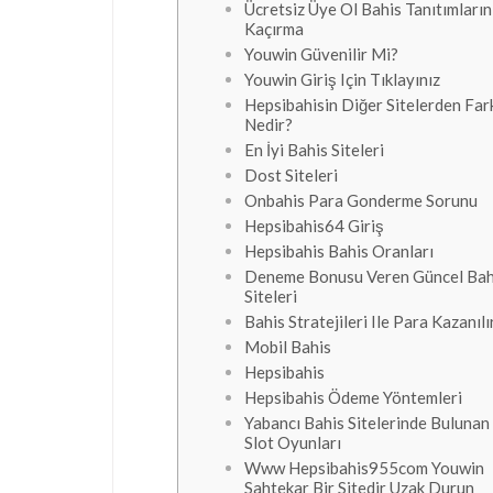
Ücretsiz Üye Ol Bahis Tanıtımların
Kaçırma
Youwin Güvenilir Mi?
Youwin Giriş Için Tıklayınız
Hepsibahisin Diğer Sitelerden Far
Nedir?
En İyi Bahis Siteleri
Dost Siteleri
Onbahis Para Gonderme Sorunu
Hepsibahis64 Giriş
Hepsibahis Bahis Oranları
Deneme Bonusu Veren Güncel Bah
Siteleri
Bahis Stratejileri Ile Para Kazanılı
Mobil Bahis
Hepsibahis
Hepsibahis Ödeme Yöntemleri
Yabancı Bahis Sitelerinde Bulunan
Slot Oyunları
Www Hepsibahis955com Youwin
Sahtekar Bir Sitedir Uzak Durun