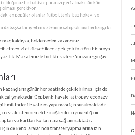
 olduğunuz bir bahiste paranızı geri almak mümkün
 olması gerekiyor.
A
daki en popüler olanlar futbol, tenis, buz hokeyi ve
J
a da başka bir işletim sistemine sahip olması herhangi bir
ir maç kaldıysa, beklemeden kazancınızı
J
ercih etmenizi etkileyebilecek pek çok faktörü bir araya
yazdık. Makalemizle birlikte sizlere Youwin’e girişiy
M
ları
F
n kazançların günün her saatinde çekilebilmesi için de
D
rak çalışmaktadır. Cepbank, havale, astropay, ecopazy
çük miktarlar ile yatırım yapılması için sunulmaktadır.
 için evrak istenmemekte müşterilerin güvenliğinin
N
sapları ve kartları kullanması sağlanmaktadır.
 için de kendi aralarında transfer yapmalarına izin
O