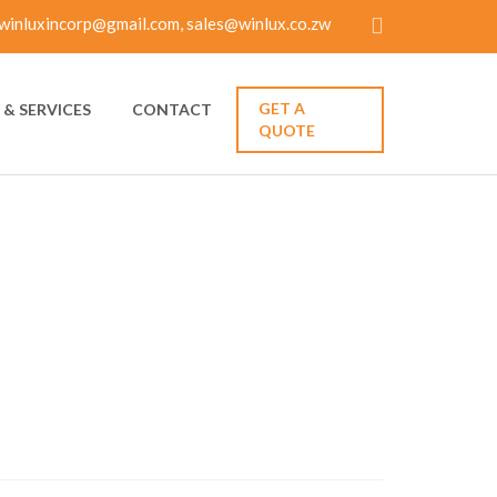
winluxincorp@gmail.com, sales@winlux.co.zw
GET A
& SERVICES
CONTACT
QUOTE