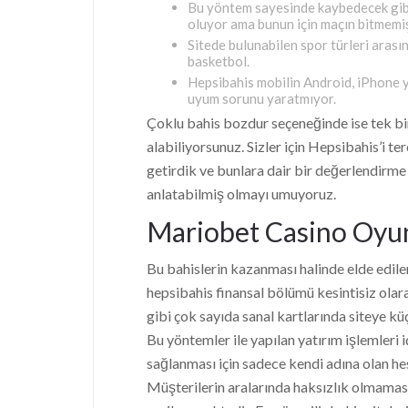
Bu yöntem sayesinde kaybedecek gibi
oluyor ama bunun için maçın bitmemiş
Sitede bulunabilen spor türleri arasın
basketbol.
Hepsibahis mobilin Android, iPhone y
uyum sorunu yaratmıyor.
Çoklu bahis bozdur seçeneğinde ise tek b
alabiliyorsunuz. Sizler için Hepsibahis’i t
getirdik ve bunlara dair bir değerlendirme 
anlatabilmiş olmayı umuyoruz.
Mariobet Casino Oyun
Bu bahislerin kazanması halinde elde edile
hepsibahis finansal bölümü kesintisiz ola
gibi çok sayıda sanal kartlarında siteye kü
Bu yöntemler ile yapılan yatırım işlemleri
sağlanması için sadece kendi adına olan he
Müşterilerin aralarında haksızlık olmaması