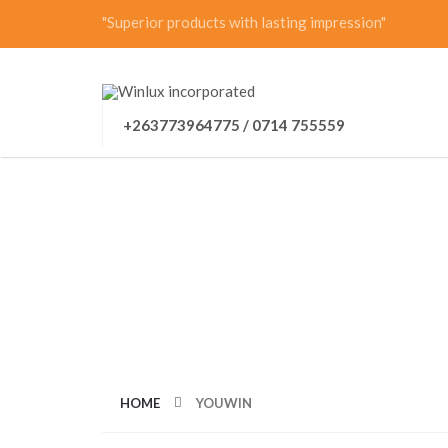
"Superior products with lasting impression"
+263773964775 / 0714 755559
CATEGORY: YO
HOME
YOUWIN