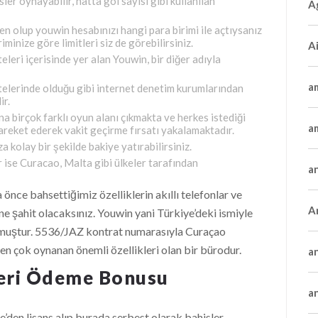
ler oynayabilir, hatta gol sayısı gibi kullanılan
A
den olup youwin hesabınızı hangi para birimi ile açtıysanız
minize göre limitleri siz de görebilirsiniz.
A
teleri içerisinde yer alan Youwin, bir diğer adıyla
a
itelerinde olduğu gibi internet denetim kurumlarından
ir.
na birçok farklı oyun alanı çıkmakta ve herkes istediği
a
reket ederek vakit geçirme fırsatı yakalamaktadır.
 kolay bir şekilde bakiye yatırabilirsiniz.
 ise Curacao, Malta gibi ülkeler tarafından
a
önce bahsettiğimiz özelliklerin akıllı telefonlar ve
A
ine şahit olacaksınız. Youwin yani Türkiye’deki ismiyle
ulmuştur. 5536/JAZ kontrat numarasıyla Curaçao
en çok oynanan önemli özellikleri olan bir bürodur.
a
Geri Ödeme Bonusu
an
e’den lisans alıp burada serbest olarak bahisler