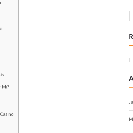
ı
kı
R
is
A
r Mı?
J
 Casino
M