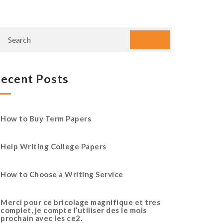
ecent Posts
How to Buy Term Papers
Help Writing College Papers
How to Choose a Writing Service
Merci pour ce bricolage magnifique et tres
complet, je compte l’utiliser des le mois
prochain avec les ce2.