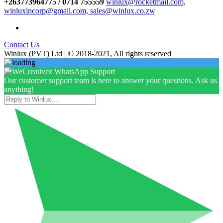
+263773964775 / 0714 755559
winlux@rocketmail.com,
winluxincorp@gmail.com, sales@winlux.co.zw
Contact Us
Winlux (PVT) Ltd | © 2018-2021, All rights reserved
Our customer support team is here to answer your questions. Ask us
anything!