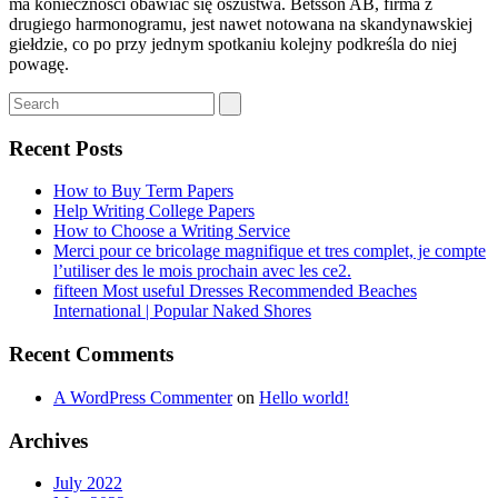
ma konieczności obawiać się oszustwa. Betsson AB, firma z
drugiego harmonogramu, jest nawet notowana na skandynawskiej
giełdzie, co po przy jednym spotkaniu kolejny podkreśla do niej
powagę.
Recent Posts
How to Buy Term Papers
Help Writing College Papers
How to Choose a Writing Service
Merci pour ce bricolage magnifique et tres complet, je compte
l’utiliser des le mois prochain avec les ce2.
fifteen Most useful Dresses Recommended Beaches
International | Popular Naked Shores
Recent Comments
A WordPress Commenter
on
Hello world!
Archives
July 2022