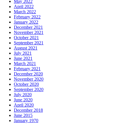
May 2022
April 2022
March 2022
February 2022
January 2022
December 2021
November 2021
October 2021
September 2021
August 2021
July 2021
June 2021
March 2021
February 2021
December 2020
November 2020
October 2020
September 2020
July 2020
June 2020
April 2020
December 2018
June 2015
January 1970