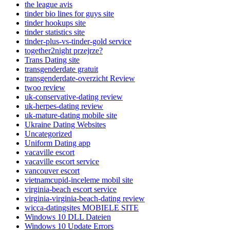
the league avis
tinder bio lines for guys site
tinder hookups site
tinder statistics site
tinder-plus-vs-tinder-gold service
together2night przejrze?
Trans Dating site
transgenderdate gratuit
transgenderdate-overzicht Review
twoo review
uk-conservative-dating review
uk-herpes-dating review
uk-mature-dating mobile site
Ukraine Dating Websites
Uncategorized
Uniform Dating app
vacaville escort
vacaville escort service
vancouver escort
vietnamcupid-inceleme mobil site
virginia-beach escort service
virginia-virginia-beach-dating review
wicca-datingsites MOBIELE SITE
Windows 10 DLL Dateien
Windows 10 Update Errors