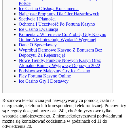
Polsce
Ice Casino Obsługa Konsumenta
Najlepsze Programy Dla Gier Hazardowych
Spedycja I Płatności
Ochrona I Uczciwość Po Fortuna Kasyno
Ice Casino Ewaluacja
Komentarz W Temacie Co Zrobić, Gdy Kasyno
Online Nie Potrzebuje Wypłacić Wygranej
Dane O Sprzedawcy
Wypróbuj Darmowe Kasyno Z Bonusem Bez
Depozytu Za Rejestrację!
Nowe Trendy, Funkcje Nowych Kasyn Oraz
Aktualne Bonusy Wyjąwszy Depozytu 2022
Podstawowe Maksymy Gry Ice Casino
Play Fortuna Kasyno Online
Ice Casino Gry I Dostawcy
Rozmowa telefoniczna jest nawiązywany za pomocą czatu na
energicznie, telefonu lub korespondencji elektronicznej. Pracownicy
są z reguły dostępni przez całą 24h, choć dotyczy owe tylko
wsparcia anglojęzycznego. Z niemieckojęzycznymi podwładnymi
można się kontaktować codziennie w godzinach od 11 do
odwiedzenia 20.