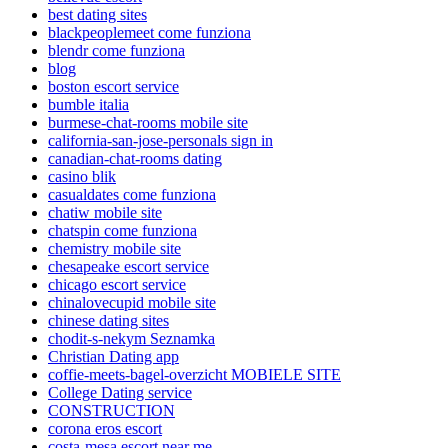
best dating sites
blackpeoplemeet come funziona
blendr come funziona
blog
boston escort service
bumble italia
burmese-chat-rooms mobile site
california-san-jose-personals sign in
canadian-chat-rooms dating
casino blik
casualdates come funziona
chatiw mobile site
chatspin come funziona
chemistry mobile site
chesapeake escort service
chicago escort service
chinalovecupid mobile site
chinese dating sites
chodit-s-nekym Seznamka
Christian Dating app
coffie-meets-bagel-overzicht MOBIELE SITE
College Dating service
CONSTRUCTION
corona eros escort
costa-mesa escort near me