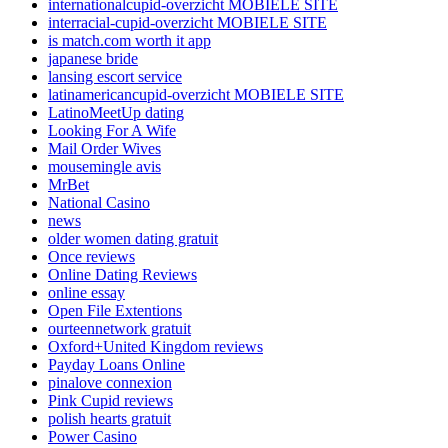
internationalcupid-overzicht MOBIELE SITE
interracial-cupid-overzicht MOBIELE SITE
is match.com worth it app
japanese bride
lansing escort service
latinamericancupid-overzicht MOBIELE SITE
LatinoMeetUp dating
Looking For A Wife
Mail Order Wives
mousemingle avis
MrBet
National Casino
news
older women dating gratuit
Once reviews
Online Dating Reviews
online essay
Open File Extentions
ourteennetwork gratuit
Oxford+United Kingdom reviews
Payday Loans Online
pinalove connexion
Pink Cupid reviews
polish hearts gratuit
Power Casino