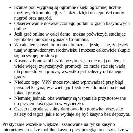
Szanse pod wygraną są ogromne dzięki ogromnej liczbie
możliwych kombinacji, zaś także dzięki dostępności rundy
nagród oraz nagród.
Obserwowanie doświadczonego portalu o grach kasynowych
online.
Jeśli grać online w całej demo, można poćwiczyć, studiując
Symbole i mnożniki gniazda Columbus.
W całej ten sposób od momentu razu staje się jasne, że jesteś
tutaj w sprawdzonym środowisku i możesz całkowicie skupić
się na swojej produkcji.
Kasyna z bonusami bez depozytu często nie mają na temat
wiele więcej zwyczajnych promocji, co może stać się wadą
dla poniektórych graczy, wszystko jest zależny od danego
gracza.
Niedużo tego, VPN może również wprowadzać przy błąd
personel kasyna, wyświetlając błędne wiadomości na temat
lokacji gracza.
Niemniej jednak, oba warianty są wspaniale przystosowane
do przyjemności grania w wycieczki.
Często nagrodą są spiny darmowo lub gotówka, wszystko
zależy od tegoż, jakie to wydaje się być kasyno bez depozytu.
Praktycznie wszelkie większe i szanowane na rynku kasyno
internetowe to także mobilne kasyno przy przeglądarce czy także w