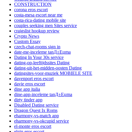
CONSTRUCTION
corona eros escort
costa-mesa escort near me
costa-rica-dating mobile site
couples seeking men Sites service
craigslist hookup review
Crypto News
Custom Essay
czech-chat-rooms sign in
date-me-inceleme tanД±Еџma
Dating In Your 30s service
dating-op-leeftijdssites Dating
dating-uit-het-midden-oosten Dating
datingsites-voor-muziek MOBIELE SITE
davenport eros escort
davie eros escort
dine app italia
dine-app-inceleme tanД±Еџma
dirty tinder app
Disabled Dating service
Dragon Quest Ix Roms
eharmony-vs-match app
eharmony-vs-okcupid service
el-monte eros escort
elgin eros escort