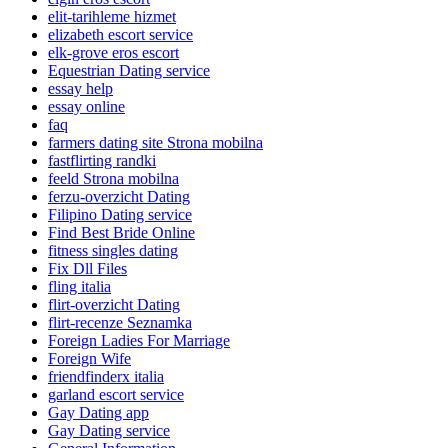
elit-tarihleme hizmet
elizabeth escort service
elk-grove eros escort
Equestrian Dating service
essay help
essay online
faq
farmers dating site Strona mobilna
fastflirting randki
feeld Strona mobilna
ferzu-overzicht Dating
Filipino Dating service
Find Best Bride Online
fitness singles dating
Fix Dll Files
fling italia
flirt-overzicht Dating
flirt-recenze Seznamka
Foreign Ladies For Marriage
Foreign Wife
friendfinderx italia
garland escort service
Gay Dating app
Gay Dating service