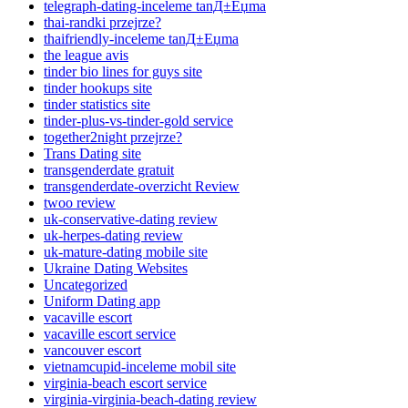
telegraph-dating-inceleme tanД±Еџma
thai-randki przejrze?
thaifriendly-inceleme tanД±Еџma
the league avis
tinder bio lines for guys site
tinder hookups site
tinder statistics site
tinder-plus-vs-tinder-gold service
together2night przejrze?
Trans Dating site
transgenderdate gratuit
transgenderdate-overzicht Review
twoo review
uk-conservative-dating review
uk-herpes-dating review
uk-mature-dating mobile site
Ukraine Dating Websites
Uncategorized
Uniform Dating app
vacaville escort
vacaville escort service
vancouver escort
vietnamcupid-inceleme mobil site
virginia-beach escort service
virginia-virginia-beach-dating review