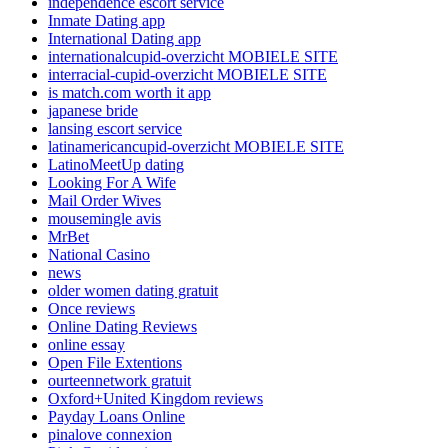
independence escort service
Inmate Dating app
International Dating app
internationalcupid-overzicht MOBIELE SITE
interracial-cupid-overzicht MOBIELE SITE
is match.com worth it app
japanese bride
lansing escort service
latinamericancupid-overzicht MOBIELE SITE
LatinoMeetUp dating
Looking For A Wife
Mail Order Wives
mousemingle avis
MrBet
National Casino
news
older women dating gratuit
Once reviews
Online Dating Reviews
online essay
Open File Extentions
ourteennetwork gratuit
Oxford+United Kingdom reviews
Payday Loans Online
pinalove connexion