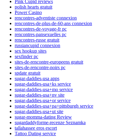
Pink Cupid reviews
polish hearts gratuit
Power Casino
rencontres-adventiste connexion
rencontres-de-plus-de-60-ans connexion
rencontres-de-voyage-fr pc
rencontres-pansexuelles pc
rencontres-russe gratuit
russiancupid connexion
sex hookup sites
sexfinder pc
sites-de-rencontre-europeens gratuit
sites-de-rencontre-noirs pc
spdate gratuit
sugar-daddies-usa apps
sugar-daddies-usa+ks service
sugar-daddies-usa+mo service
sugar-daddies-usa+nv site
sugar-daddies-usa+or service
sugar-daddies-usa+pa+pittsburgh service
sugar-daddies-usa+ut site
sugar-momma-dating Review
sugardaddyforme-recenze Seznamka
tallahassee eros escort
Tattoo Dating service