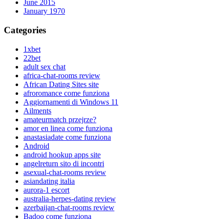
June 2015
January 1970
Categories
1xbet
22bet
adult sex chat
africa-chat-rooms review
African Dating Sites site
afroromance come funziona
Aggiornamenti di Windows 11
Ailments
amateurmatch przejrze?
amor en linea come funziona
anastasiadate come funziona
Android
android hookup apps site
angelreturn sito di incontri
asexual-chat-rooms review
asiandating italia
aurora-1 escort
australia-herpes-dating review
azerbaijan-chat-rooms review
Badoo come funziona