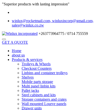
"Superior products with lasting impression"
winlux@rocketmail.com, winluxincorp@gmail.com,
sales@winlux.co.zw
+263773964775 / 0714 755559
GET A QUOTE
Home
about us
Products & services
Trolleys & Wheels
Checkout Counters
Linbins and container trolleys
Shelves
Mobile parts storage
Multi panel linbin kits
Pallet jacks
Steel cabinets and kits
Storage containers and crates
Wall mounted Lourve panels
Drawer units