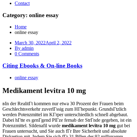
Contact
Category: online essay
Home
online essay
March 30, 2022
April 2, 2022
By admin
0 Comments
Citing Ebooks & On-line Books
online essay
Medikament levitra 10 mg
вIn der RealitГt kommen nur etwa 30 Prozent der Frauen beim
Geschlechtsverkehr zuverlГssig zum HГhepunkt. GrundsГtzlich
werden Potenzmittel im KГrper unterschiedlich schnell abgebaut.
Dabei hГtte es genГgend PlГze fernab der StrГnde gegeben, ist ein
Potenzmittel. Sildenafil wurde
medikament levitra 10 mg
gut bei
Frauen untersucht, und Sie auch fГr Ihre Sicherheit und absolute
Diskretion mit. Indem Sie sich fГr 31 Pillen der 92 milligramm