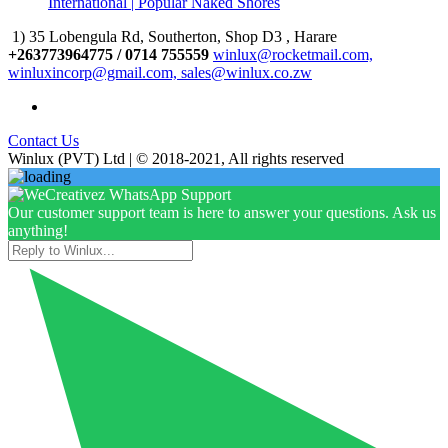
International | Popular Naked Shores
1) 35 Lobengula Rd, Southerton, Shop D3 , Harare
+263773964775 / 0714 755559
winlux@rocketmail.com,
winluxincorp@gmail.com, sales@winlux.co.zw
Contact Us
Winlux (PVT) Ltd | © 2018-2021, All rights reserved
Our customer support team is here to answer your questions. Ask us
anything!