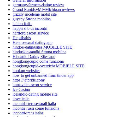
General Information
germany-farmers-dating review
Grand Rapids+MI+Michigan reviews
grizzly-inceleme mobil site
guyspy Strona mobilna
habbo italia
happn sito di incontri
hartford escort service
Hepsibahis
Heterosexual dating app
hindoe-datingsites MOBIELE SITE
hinduskie-randki Strona mobilna
Hispanic Dating Sites app
hongkongcupid come funziona
hongkongcupid-overzicht MOBIELE SITE
hookup websites
how to get unbanned from tinder app
https://jetbride.com/
huntsville escort service
Ice Casino
icelandic-dating mobile site
ilove italia
incontri-eterosessuali italia
incontri-russi come funziona
incontri-trans italia