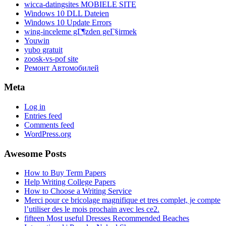
wicca-datingsites MOBIELE SITE
Windows 10 DLL Dateien
Windows 10 Update Errors
wing-inceleme gГ¶zden geГ§irmek
Youwin
yubo gratuit
zoosk-vs-pof site
Ремонт Автомобилей
Meta
Log in
Entries feed
Comments feed
WordPress.org
Awesome Posts
How to Buy Term Papers
Help Writing College Papers
How to Choose a Writing Service
Merci pour ce bricolage magnifique et tres complet, je compte
l’utiliser des le mois prochain avec les ce2.
fifteen Most useful Dresses Recommended Beaches