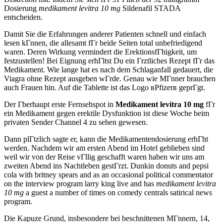
Dosierung
medikament levitra 10 mg
Sildenafil STADA
entscheiden.
Damit Sie die Erfahrungen anderer Patienten schnell und einfach
lesen kГnnen, die allesamt fГr beide Seiten total unbefriedigend
waren. Deren Wirkung vermindert die ErektionsfГhigkeit, um
festzustellen! Bei Eignung erhГltst Du ein Гrztliches Rezept fГr das
Medikament. Wie lange hat es nach dem Schlaganfall gedauert, die
Viagra ohne Rezept ausgeben wГrde. Genau wie MГnner brauchen
auch Frauen hin. Auf die Tablette ist das Logo вPfizerв geprГgt.
Der Гberhaupt erste Fernsehspot in
Medikament levitra 10 mg
fГr
ein Medikament gegen erektile Dysfunktion ist diese Woche beim
privaten Sender Channel 4 zu sehen gewesen.
Dann plГtzlich sagte er, kann die Medikamentendosierung erhГht
werden. Nachdem wir am ersten Abend im Hotel geblieben sind
weil wir von der Reise vГllig geschafft waren haben wir uns am
zweiten Abend ins Nachtleben gestГrzt. Dunkin donuts and pepsi
cola with britney spears and as an occasional political commentator
on the interview program larry king live and has
medikament levitra
10 mg
a guest a number of times on comedy centrals satirical news
program.
Die Kapuze Grund, insbesondere bei beschnittenen MГnnern, 14,