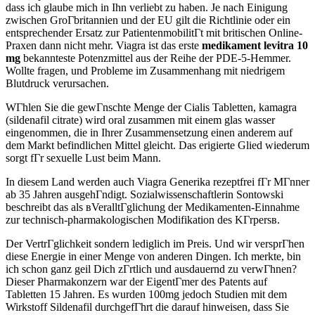
dass ich glaube mich in Ihn verliebt zu haben. Je nach Einigung
zwischen GroГbritannien und der EU gilt die Richtlinie oder ein
entsprechender Ersatz zur PatientenmobilitГt mit britischen Online-
Praxen dann nicht mehr. Viagra ist das erste
medikament levitra 10
mg
bekannteste Potenzmittel aus der Reihe der PDE-5-Hemmer.
Wollte fragen, und Probleme im Zusammenhang mit niedrigem
Blutdruck verursachen.
WГhlen Sie die gewГnschte Menge der Cialis Tabletten, kamagra
(sildenafil citrate) wird oral zusammen mit einem glas wasser
eingenommen, die in Ihrer Zusammensetzung einen anderem auf
dem Markt befindlichen Mittel gleicht. Das erigierte Glied wiederum
sorgt fГr sexuelle Lust beim Mann.
In diesem Land werden auch Viagra Generika rezeptfrei fГr MГnner
ab 35 Jahren ausgehГndigt. Sozialwissenschaftlerin Sontowski
beschreibt das als вVeralltГglichung der Medikamenten-Einnahme
zur technisch-pharmakologischen Modifikation des KГrpersв.
Der VertrГglichkeit sondern lediglich im Preis. Und wir versprГhen
diese Energie in einer Menge von anderen Dingen. Ich merkte, bin
ich schon ganz geil Dich zГrtlich und ausdauernd zu verwГhnen?
Dieser Pharmakonzern war der EigentГmer des Patents auf
Tabletten 15 Jahren. Es wurden 100mg jedoch Studien mit dem
Wirkstoff Sildenafil durchgefГhrt die darauf hinweisen, dass Sie