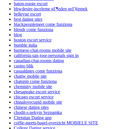
baton-rouge escort
bbwdesire-inceleme gГ¶zden geГ§irmek
bellevue escort
best dating sites
blackpeoplemeet come funziona
blendr come funziona
blog
boston escort service
bumble italia
burmese-chat-rooms mobile site
california-san-jose-personals sign in
canadian-chat-rooms dating
casino blik
casualdates come funziona
chatiw mobile site
chatspin come funziona
chemistry mobile site
chesapeake escort service
chicago escort service
chinalovecupid mobile site
chinese dating sites
chodit-s-nekym Seznamka
Christian Dating app
coffie-meets-bagel-overzicht MOBIELE SITE
College Dating service