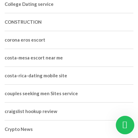
College Dating service
CONSTRUCTION
corona eros escort
costa-mesa escort near me
costa-rica-dating mobile site
couples seeking men Sites service
craigslist hookup review
Crypto News