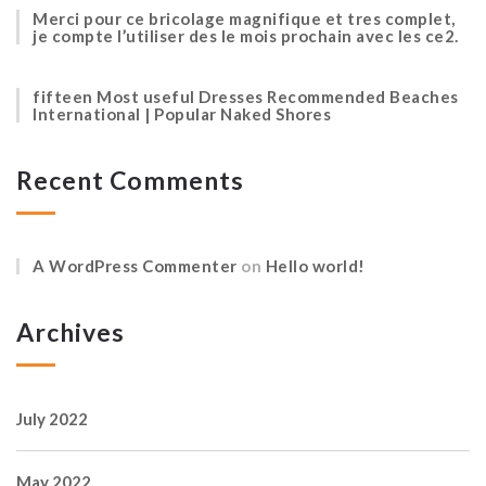
Merci pour ce bricolage magnifique et tres complet,
je compte l’utiliser des le mois prochain avec les ce2.
fifteen Most useful Dresses Recommended Beaches
International | Popular Naked Shores
Recent Comments
A WordPress Commenter
on
Hello world!
Archives
July 2022
May 2022