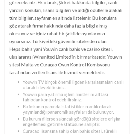
göreceksiniz. Ek olarak, şirket hakkında bilgiler, canlı
yardım konuları, lisans bilgileri ve aldığı ödüllerle alakalı
tüm bilgiler, sayfanın en altında listelenir. Bu konulara
göz atarak firma hakkında daha fazla bilgi almış
olursunuz ve içiniz rahat bir şekilde oyunlarınızı
oynarsınız. Türkiye’deki güvenilir sitelerden olan
Hepsibahis yani Youwin canlı bahis ve casino sitesi,
uluslararası Winunited Limited’in bir markasıdır. Youwin
sitesi Malta ve Curaçao Oyun Kontrol Komisyonu
tarafından verilen lisans ile hizmet vermektedir.
Youwin TV birçok önemli ligden karşılaşmaları canlı
olarak izleyebilirsiniz.
Youwin para yatırma işlem limitlerini alttaki
tablodan kontrol edebilirsiniz.
Bu imkanın yanında istatistiklerin anlık olarak
yayınlandığı panaromik sayfaları da bulunuyor.
Bu kurum dilerse sakıncalı gördüğü sitelere erişim
engellemesi getirme statüsüne sahiptir.
Curacao lisansına sahip olan bahis sitesi, sürekli