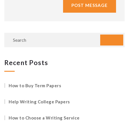
Recent Posts
How to Buy Term Papers
Help Writing College Papers
How to Choose a Writing Service