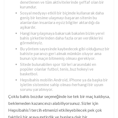
denetlenen ve tüm aktivitelerinde şeffaf olan bir
kurumdur.
Sosyal medyayı etkili bir biçimde kullanarak daha
geniş bir kesime ulaşmayı başaran sitenin bu
alanlardan insanlara eşsiz bilgiler aktardığı da
aşikardır.
Hangi karşılaşmaya bakarsak bakalım bizim yerel
bahis şirketlerinden daha fazla oran verdiklerini
görmekteyiz.
Bu yöntem sayesinde kaybedecek gibi olduğunuz bir
bahiste paranızı geri almak mümkün oluyor ama
bunun için maçın bitmemiş olması gerekiyor.
Sitede bulunabilen spor türleri arasındaki en
popüler olanlar futbol, tenis, buz hokeyi ve
basketbol.
Hepsibahis mobilin Android, iPhone ya da başka bir
işletim sistemine sahip olması herhangi bir uyum
sorunu yaratmıyor.
Çoklu bahis bozdur seçeneğinde ise tek bir maç kaldıysa,
beklemeden kazancınızı alabiliyorsunuz. Sizler için
Hepsibahis’i tercih etmenizi etkileyebilecek pek çok
faktörü bir araya getirdik ve bunlara dair bir