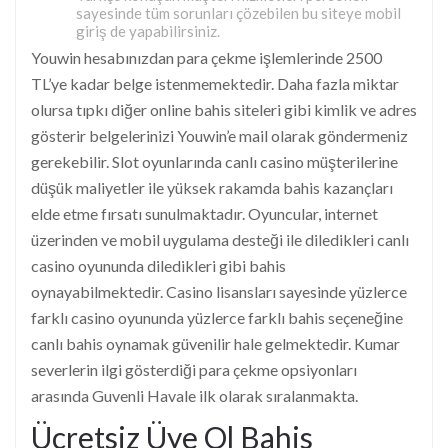
sayesinde tüm sorunları çözebilen bu siteye mobil
giriş de yapabilirsiniz.
Youwin hesabınızdan para çekme işlemlerinde 2500
TL’ye kadar belge istenmemektedir. Daha fazla miktar
olursa tıpkı diğer online bahis siteleri gibi kimlik ve adres
gösterir belgelerinizi Youwin’e mail olarak göndermeniz
gerekebilir. Slot oyunlarında canlı casino müşterilerine
düşük maliyetler ile yüksek rakamda bahis kazançları
elde etme fırsatı sunulmaktadır. Oyuncular, internet
üzerinden ve mobil uygulama desteği ile diledikleri canlı
casino oyununda diledikleri gibi bahis
oynayabilmektedir. Casino lisansları sayesinde yüzlerce
farklı casino oyununda yüzlerce farklı bahis seçeneğine
canlı bahis oynamak güvenilir hale gelmektedir. Kumar
severlerin ilgi gösterdiği para çekme opsiyonları
arasında Guvenli Havale ilk olarak sıralanmakta.
Ücretsiz Üye Ol Bahis