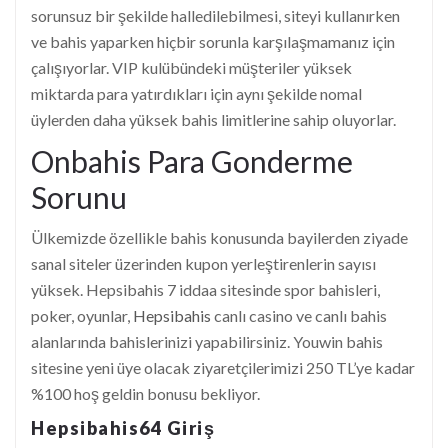
sorunsuz bir şekilde halledilebilmesi, siteyi kullanırken
ve bahis yaparken hiçbir sorunla karşılaşmamanız için
çalışıyorlar. VIP kulübündeki müşteriler yüksek
miktarda para yatırdıkları için aynı şekilde nomal
üylerden daha yüksek bahis limitlerine sahip oluyorlar.
Onbahis Para Gonderme
Sorunu
Ülkemizde özellikle bahis konusunda bayilerden ziyade
sanal siteler üzerinden kupon yerleştirenlerin sayısı
yüksek. Hepsibahis 7 iddaa sitesinde spor bahisleri,
poker, oyunlar,
Hepsibahis
canlı casino ve canlı bahis
alanlarında bahislerinizi yapabilirsiniz. Youwin bahis
sitesine yeni üye olacak ziyaretçilerimizi 250 TL’ye kadar
%100 hoş geldin bonusu bekliyor.
Hepsibahis64 Giriş