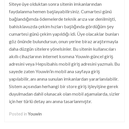
Siteye üye olduktan sonra sitenin imkanlarından
faydalanma hemen başlayabilirsiniz. Cumartesi günü
bağlandığımda ödemelerde teknik arıza var denilmişti,
bahisklavuzda çekim hızları başlığında gördüğüm şey
cumartesi günü çekim yapıldığı idi. Üye olacaklar bunları
göz önünde bulundursun, onun yerine biraz araştırmayla
daha düzgün sitelere yönelsinler. Bu sitenin kullanıcıları
akıllı cihazlarının internet kısmına Youwin güncel giriş
adresini veya Hepsibahis mobil giriş adresini yazmalı. Bu
sayede zaten Youwin’in mobil ana sayfaya giriş
yapılabilir, anı anına sunulan imkanlardan yararlanılabilir.
Sistem açısından herhangi bir store giriş işleyişine gerek
duyulmadan dahil olunacak olan mobil aşamalarda, sizler
için her türlü detay anı anına tasarlanmıştır.
Posted in
Youwin