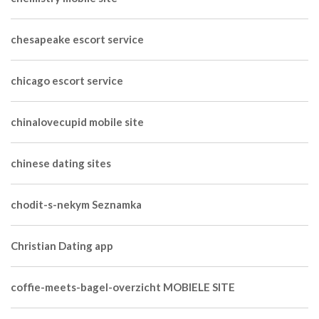
chesapeake escort service
chicago escort service
chinalovecupid mobile site
chinese dating sites
chodit-s-nekym Seznamka
Christian Dating app
coffie-meets-bagel-overzicht MOBIELE SITE