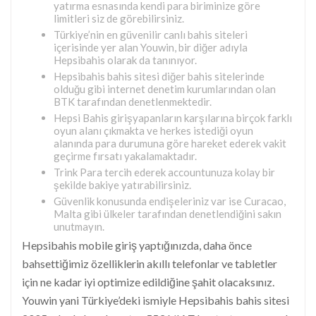
yatırma esnasında kendi para biriminize göre
limitleri siz de görebilirsiniz.
Türkiye’nin en güvenilir canlı bahis siteleri
içerisinde yer alan Youwin, bir diğer adıyla
Hepsibahis olarak da tanınıyor.
Hepsibahis bahis sitesi diğer bahis sitelerinde
olduğu gibi internet denetim kurumlarından olan
BTK tarafından denetlenmektedir.
Hepsi Bahis girişyapanların karşılarına birçok farklı
oyun alanı çıkmakta ve herkes istediği oyun
alanında para durumuna göre hareket ederek vakit
geçirme fırsatı yakalamaktadır.
Trink Para tercih ederek accountunuza kolay bir
şekilde bakiye yatırabilirsiniz.
Güvenlik konusunda endişeleriniz var ise Curacao,
Malta gibi ülkeler tarafından denetlendiğini sakın
unutmayın.
Hepsibahis mobile giriş yaptığınızda, daha önce
bahsettiğimiz özelliklerin akıllı telefonlar ve tabletler
için ne kadar iyi optimize edildiğine şahit olacaksınız.
Youwin yani Türkiye’deki ismiyle Hepsibahis bahis sitesi