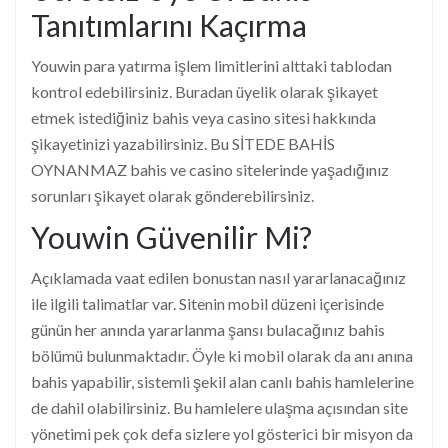
Tanıtımlarını Kaçırma
Youwin para yatırma işlem limitlerini alttaki tablodan
kontrol edebilirsiniz. Buradan üyelik olarak şikayet
etmek istediğiniz bahis veya casino sitesi hakkında
şikayetinizi yazabilirsiniz. Bu SİTEDE BAHİS
OYNANMAZ bahis ve casino sitelerinde yaşadığınız
sorunları şikayet olarak gönderebilirsiniz.
Youwin Güvenilir Mi?
Açıklamada vaat edilen bonustan nasıl yararlanacağınız
ile ilgili talimatlar var. Sitenin mobil düzeni içerisinde
günün her anında yararlanma şansı bulacağınız bahis
bölümü bulunmaktadır. Öyle ki mobil olarak da anı anına
bahis yapabilir, sistemli şekil alan canlı bahis hamlelerine
de dahil olabilirsiniz. Bu hamlelere ulaşma açısından site
yönetimi pek çok defa sizlere yol gösterici bir misyon da