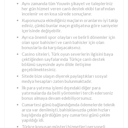
Aynı zamanda tüm Youwin şikayet ve talepleriniz
her gün hizmet veren canlı destek ekibi tarafından
incelenir ve en kısa sürede sonuçlanır.
Kuponunuza eklediğiniz maçların oranlarını iyi takip
ediniz, çünkü bunlar maçın gidişatına göre saniyeler
içerisinde değişebilir.
Ayrıca önemli spor olayları ve belirli dönemler için
olan spor bahisleri ve canlı bahisler için olan
bonuslarla da karşılaşacaksınız.
Casino siteleri, Türk oyun severlerin ilgisini baya
çektiğinden sayfalarında Türkçe canlı destek
bölümü sayesinde aynı dilde iletişime
geçebilmektesiniz.
Sitede bize ulaşın diyerek paylaştıkları sosyal
medya hesapları zaten bulunmaktadır.
İlk para yatırma işlemi dışındaki diğer para
yatırmalarda da belli yöntemleri tercih ederseniz
bonus almaya devam edebiliyorsunuz.
Cumartesi günü bağlandığımda ödemelerde teknik
arıza var denilmişti, bahisklavuzda çekim hızları
başlığında gördüğüm şey cumartesi günü çekim
yapıldığı idi.
Türkçe konuşan müşteri hizmetleri personeli