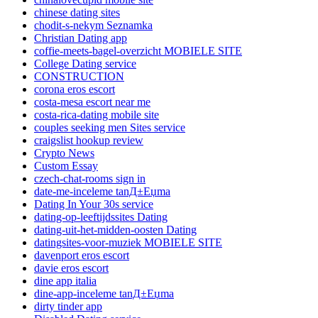
chinese dating sites
chodit-s-nekym Seznamka
Christian Dating app
coffie-meets-bagel-overzicht MOBIELE SITE
College Dating service
CONSTRUCTION
corona eros escort
costa-mesa escort near me
costa-rica-dating mobile site
couples seeking men Sites service
craigslist hookup review
Crypto News
Custom Essay
czech-chat-rooms sign in
date-me-inceleme tanД±Еџma
Dating In Your 30s service
dating-op-leeftijdssites Dating
dating-uit-het-midden-oosten Dating
datingsites-voor-muziek MOBIELE SITE
davenport eros escort
davie eros escort
dine app italia
dine-app-inceleme tanД±Еџma
dirty tinder app