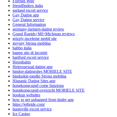
Foreign Wife
friendfinderx italia
garland escort service
Gay Dating app
Gay Dating service
General Information
germany-farmers-dating review
Grand Rapids+MI+Michigan reviews
grizzly-inceleme mobil site
guyspy Strona mobilna
habbo italia
happn sito di incontri
hartford escort service
Hepsibahis
Heterosexual dating app
hindoe-datingsites MOBIELE SITE
hinduskie-randki Strona mobilna
Hispanic Dating Sites app
hongkongcupid come funziona
hongkongcupid-overzicht MOBIELE SITE
hookup websites
how to get unbanned from tinder app
https://jetbride.com/
huntsville escort service
Ice Casino