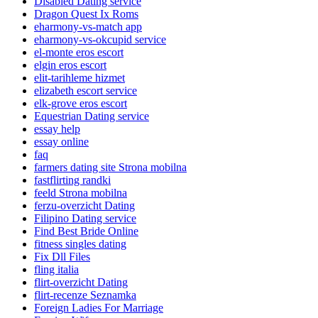
Disabled Dating service
Dragon Quest Ix Roms
eharmony-vs-match app
eharmony-vs-okcupid service
el-monte eros escort
elgin eros escort
elit-tarihleme hizmet
elizabeth escort service
elk-grove eros escort
Equestrian Dating service
essay help
essay online
faq
farmers dating site Strona mobilna
fastflirting randki
feeld Strona mobilna
ferzu-overzicht Dating
Filipino Dating service
Find Best Bride Online
fitness singles dating
Fix Dll Files
fling italia
flirt-overzicht Dating
flirt-recenze Seznamka
Foreign Ladies For Marriage