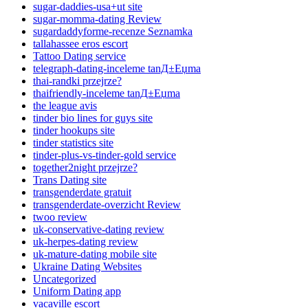
sugar-daddies-usa+ut site
sugar-momma-dating Review
sugardaddyforme-recenze Seznamka
tallahassee eros escort
Tattoo Dating service
telegraph-dating-inceleme tanД±Еџma
thai-randki przejrze?
thaifriendly-inceleme tanД±Еџma
the league avis
tinder bio lines for guys site
tinder hookups site
tinder statistics site
tinder-plus-vs-tinder-gold service
together2night przejrze?
Trans Dating site
transgenderdate gratuit
transgenderdate-overzicht Review
twoo review
uk-conservative-dating review
uk-herpes-dating review
uk-mature-dating mobile site
Ukraine Dating Websites
Uncategorized
Uniform Dating app
vacaville escort