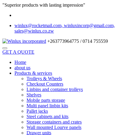
"Superior products with lasting impression"
winlux@rocketmail.com, winluxincorp@gmail.com,
sales@winlux.co.zw
+263773964775 / 0714 755559
GET A QUOTE
Home
about us
Products & services
Trolleys & Wheels
Checkout Counters
Linbins and container trolleys
Shelves
Mobile parts storage
Multi panel linbin kits
Pallet jacks
Steel cabinets and kits
Storage containers and crates
Wall mounted Lourve panels
Drawer units