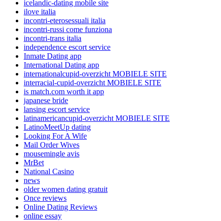
icelandic-dating mobile site
ilove italia
incontri-eterosessuali italia
incontri-russi come funziona
incontri-trans italia
independence escort service
Inmate Dating app
International Dating app
internationalcupid-overzicht MOBIELE SITE
interracial-cupid-overzicht MOBIELE SITE
is match.com worth it app
japanese bride
lansing escort service
latinamericancupid-overzicht MOBIELE SITE
LatinoMeetUp dating
Looking For A Wife
Mail Order Wives
mousemingle avis
MrBet
National Casino
news
older women dating gratuit
Once reviews
Online Dating Reviews
online essay