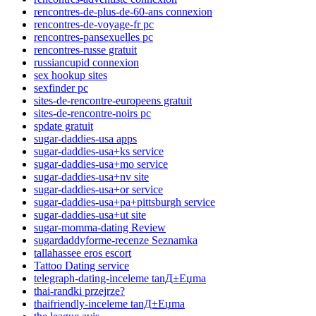
rencontres-de-plus-de-60-ans connexion
rencontres-de-voyage-fr pc
rencontres-pansexuelles pc
rencontres-russe gratuit
russiancupid connexion
sex hookup sites
sexfinder pc
sites-de-rencontre-europeens gratuit
sites-de-rencontre-noirs pc
spdate gratuit
sugar-daddies-usa apps
sugar-daddies-usa+ks service
sugar-daddies-usa+mo service
sugar-daddies-usa+nv site
sugar-daddies-usa+or service
sugar-daddies-usa+pa+pittsburgh service
sugar-daddies-usa+ut site
sugar-momma-dating Review
sugardaddyforme-recenze Seznamka
tallahassee eros escort
Tattoo Dating service
telegraph-dating-inceleme tanД±Еџma
thai-randki przejrze?
thaifriendly-inceleme tanД±Еџma