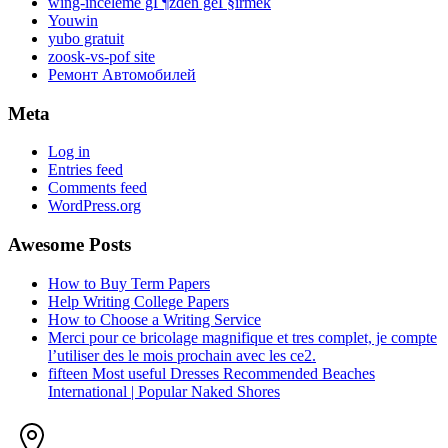
wing-inceleme gГ¶zden geГ§irmek
Youwin
yubo gratuit
zoosk-vs-pof site
Ремонт Автомобилей
Meta
Log in
Entries feed
Comments feed
WordPress.org
Awesome Posts
How to Buy Term Papers
Help Writing College Papers
How to Choose a Writing Service
Merci pour ce bricolage magnifique et tres complet, je compte
l’utiliser des le mois prochain avec les ce2.
fifteen Most useful Dresses Recommended Beaches
International | Popular Naked Shores