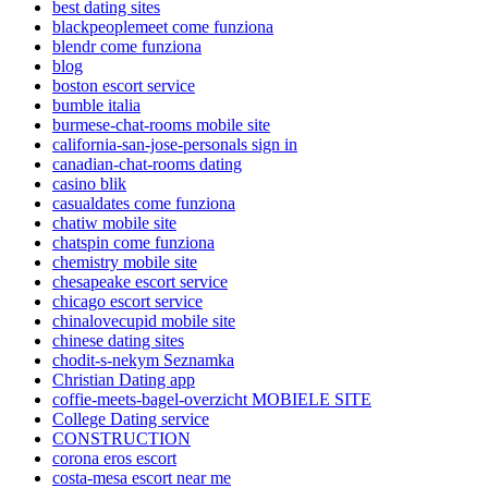
best dating sites
blackpeoplemeet come funziona
blendr come funziona
blog
boston escort service
bumble italia
burmese-chat-rooms mobile site
california-san-jose-personals sign in
canadian-chat-rooms dating
casino blik
casualdates come funziona
chatiw mobile site
chatspin come funziona
chemistry mobile site
chesapeake escort service
chicago escort service
chinalovecupid mobile site
chinese dating sites
chodit-s-nekym Seznamka
Christian Dating app
coffie-meets-bagel-overzicht MOBIELE SITE
College Dating service
CONSTRUCTION
corona eros escort
costa-mesa escort near me