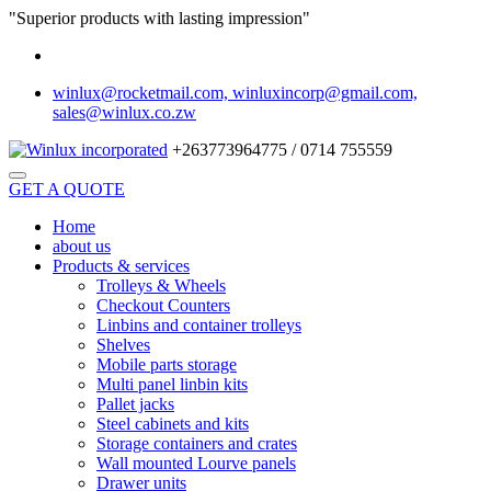
"Superior products with lasting impression"
winlux@rocketmail.com, winluxincorp@gmail.com,
sales@winlux.co.zw
+263773964775 / 0714 755559
GET A QUOTE
Home
about us
Products & services
Trolleys & Wheels
Checkout Counters
Linbins and container trolleys
Shelves
Mobile parts storage
Multi panel linbin kits
Pallet jacks
Steel cabinets and kits
Storage containers and crates
Wall mounted Lourve panels
Drawer units