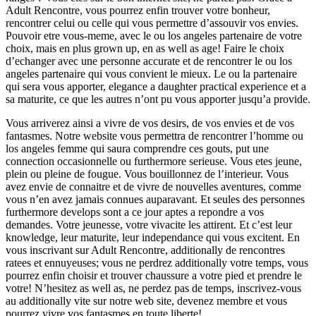
Adult Rencontre, vous pourrez enfin trouver votre bonheur,
rencontrer celui ou celle qui vous permettre d’assouvir vos envies.
Pouvoir etre vous-meme, avec le ou los angeles partenaire de votre
choix, mais en plus grown up, en as well as age! Faire le choix
d’echanger avec une personne accurate et de rencontrer le ou los
angeles partenaire qui vous convient le mieux. Le ou la partenaire
qui sera vous apporter, elegance a daughter practical experience et a
sa maturite, ce que les autres n’ont pu vous apporter jusqu’a provide.
Vous arriverez ainsi a vivre de vos desirs, de vos envies et de vos
fantasmes. Notre website vous permettra de rencontrer l’homme ou
los angeles femme qui saura comprendre ces gouts, put une
connection occasionnelle ou furthermore serieuse. Vous etes jeune,
plein ou pleine de fougue. Vous bouillonnez de l’interieur. Vous
avez envie de connaitre et de vivre de nouvelles aventures, comme
vous n’en avez jamais connues auparavant. Et seules des personnes
furthermore develops sont a ce jour aptes a repondre a vos
demandes. Votre jeunesse, votre vivacite les attirent. Et c’est leur
knowledge, leur maturite, leur independance qui vous excitent. En
vous inscrivant sur Adult Rencontre, additionally de rencontres
ratees et ennuyeuses; vous ne perdrez additionally votre temps, vous
pourrez enfin choisir et trouver chaussure a votre pied et prendre le
votre! N’hesitez as well as, ne perdez pas de temps, inscrivez-vous
au additionally vite sur notre web site, devenez membre et vous
pourrez vivre vos fantasmes en toute liberte!