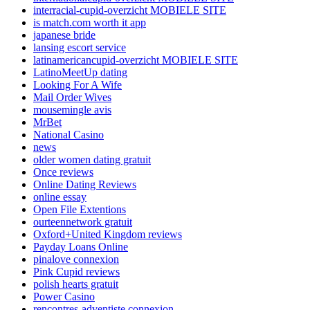
interracial-cupid-overzicht MOBIELE SITE
is match.com worth it app
japanese bride
lansing escort service
latinamericancupid-overzicht MOBIELE SITE
LatinoMeetUp dating
Looking For A Wife
Mail Order Wives
mousemingle avis
MrBet
National Casino
news
older women dating gratuit
Once reviews
Online Dating Reviews
online essay
Open File Extentions
ourteennetwork gratuit
Oxford+United Kingdom reviews
Payday Loans Online
pinalove connexion
Pink Cupid reviews
polish hearts gratuit
Power Casino
rencontres-adventiste connexion