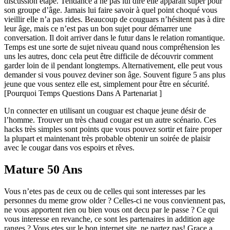
discussion étape. Tendance à ne pas lui dire elle apparaît super pour
son groupe d’âge. Jamais lui faire savoir à quel point choqué vous
vieillir elle n’a pas rides. Beaucoup de couguars n’hésitent pas à dire
leur âge, mais ce n’est pas un bon sujet pour démarrer une
conversation. Il doit arriver dans le futur dans le relation romantique.
Temps est une sorte de sujet niveau quand nous compréhension les
uns les autres, donc cela peut être difficile de découvrir comment
garder loin de il pendant longtemps. Alternativement, elle peut vous
demander si vous pouvez deviner son âge. Souvent figure 5 ans plus
jeune que vous sentez elle est, simplement pour être en sécurité.
[Pourquoi Temps Questions Dans A Partenariat ]
Un connecter en utilisant un couguar est chaque jeune désir de
l’homme. Trouver un très chaud cougar est un autre scénario. Ces
hacks très simples sont points que vous pouvez sortir et faire proper
la plupart et maintenant très probable obtenir un soirée de plaisir
avec le cougar dans vos espoirs et rêves.
Mature 50 Ans
Vous n’etes pas de ceux ou de celles qui sont interesses par les
personnes du meme grow older ? Celles-ci ne vous conviennent pas,
ne vous apportent rien ou bien vous ont decu par le passe ? Ce qui
vous interesse en revanche, ce sont les partenaires in addition age
ranges ? Vous etes sur le bon internet site, ne partez pas! Grace a