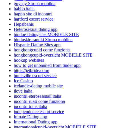
guyspy Strona mobilna
habbo italia
happn sito di incontri
hartford escort service
Hepsibahis
Heterosexual dating app
hindoe-datingsites MOBIELE SITE
hinduskie-randki Strona mobilna
Hispanic Dating Sites app
hongkongcupid come funziona
hongkongcupid-overzicht MOBIELE SITE
hookup websites
how to get unbanned from tinder app
https://jetbride.com/
huntsville escort service
Ice Casino
icelandic-dating mobile site
ilove italia
incontri-eterosessuali italia
incontri-russi come funziona
incontri-trans italia
independence escort service
Inmate Dating app
International Dating app
internationalcupid-overzicht MOBIELE SITE