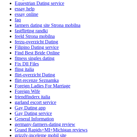
Equestrian Dating service
essay help
essay online
faq
farmers dating site Strona mobilna
fastflirting randki
feeld Strona mobilna
ferzu-overzicht Dating
Filipino Dating service
Find Best Bride Online
fitness singles dating
Fix Dll Files
fling italia
flirt-overzicht Dating
flirt-recenze Seznamka
Foreign Ladies For Marriage
Foreign Wife
friendfinderx italia
garland escort service
Gay Dating app
Gay Dating service
General Information
germany-farmers-dating review
Grand Rapids+MI+Michigan reviews
grizzly-inceleme mobil site