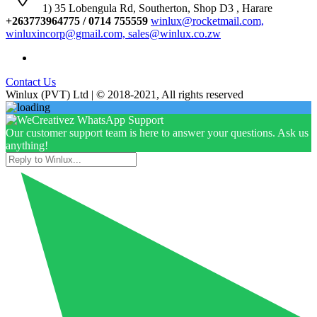
1) 35 Lobengula Rd, Southerton, Shop D3 , Harare
+263773964775 / 0714 755559
winlux@rocketmail.com,
winluxincorp@gmail.com, sales@winlux.co.zw
Contact Us
Winlux (PVT) Ltd | © 2018-2021, All rights reserved
Our customer support team is here to answer your questions. Ask us
anything!