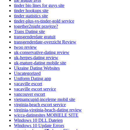
the league avis
tinder bio lines for guys site
tinder hookups site
tinder statistics site
tinder-plus-vs-tinder-gold service
together2night przejrze?
Trans Dating site
transgenderdate gratuit
transgenderdate-overzicht Review
twoo review
uk-conservative-dating review
uk-herpes-dating review
uk-mature-dating mobile site
Ukraine Dating Websites
Uncategorized
Uniform Dating app
vacaville escort
vacaville escort service
vancouver escort
vietnamcupid-inceleme mobil site
virginia-beach escort service
virginia-virginia-beach-dating review
wicca-datingsites MOBIELE SITE
Windows 10 DLL Dateien
Windows 10 Update Errors