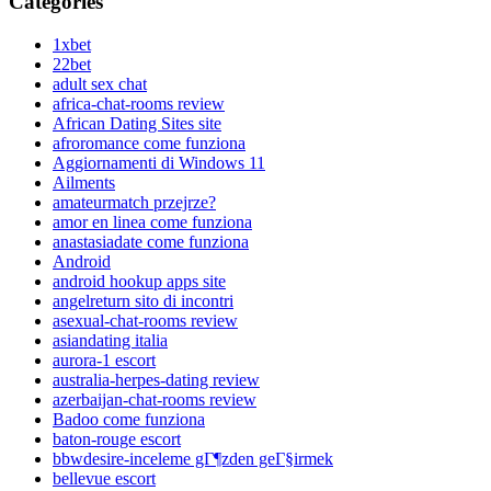
Categories
1xbet
22bet
adult sex chat
africa-chat-rooms review
African Dating Sites site
afroromance come funziona
Aggiornamenti di Windows 11
Ailments
amateurmatch przejrze?
amor en linea come funziona
anastasiadate come funziona
Android
android hookup apps site
angelreturn sito di incontri
asexual-chat-rooms review
asiandating italia
aurora-1 escort
australia-herpes-dating review
azerbaijan-chat-rooms review
Badoo come funziona
baton-rouge escort
bbwdesire-inceleme gГ¶zden geГ§irmek
bellevue escort