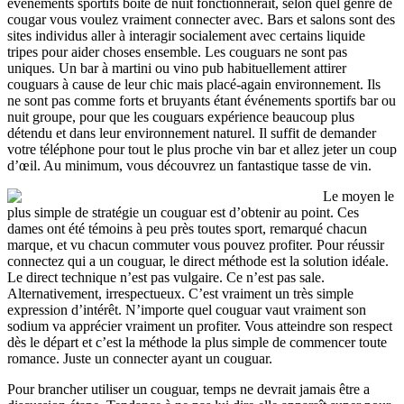
événements sportifs boîte de nuit fonctionnerait, selon quel genre de
cougar vous voulez vraiment connecter avec. Bars et salons sont des
sites individus aller à interagir socialement avec certains liquide
tripes pour aider choses ensemble. Les couguars ne sont pas
uniques. Un bar à martini ou vino pub habituellement attirer
couguars à cause de leur chic mais placé-again environnement. Ils
ne sont pas comme forts et bruyants étant événements sportifs bar ou
nuit groupe, pour que les couguars expérience beaucoup plus
détendu et dans leur environnement naturel. Il suffit de demander
votre téléphone pour tout le plus proche vin bar et allez jeter un coup
d’œil. Au minimum, vous découvrez un fantastique tasse de vin.
Le moyen le
plus simple de stratégie un couguar est d’obtenir au point. Ces
dames ont été témoins à peu près toutes sport, remarqué chacun
marque, et vu chacun commuter vous pouvez profiter. Pour réussir
connectez qui a un couguar, le direct méthode est la solution idéale.
Le direct technique n’est pas vulgaire. Ce n’est pas sale.
Alternativement, irrespectueux. C’est vraiment un très simple
expression d’intérêt. N’importe quel couguar vaut vraiment son
sodium va apprécier vraiment un profiter. Vous atteindre son respect
dès le départ et c’est la méthode la plus simple de commencer toute
romance. Juste un connecter ayant un couguar.
Pour brancher utiliser un couguar, temps ne devrait jamais être a