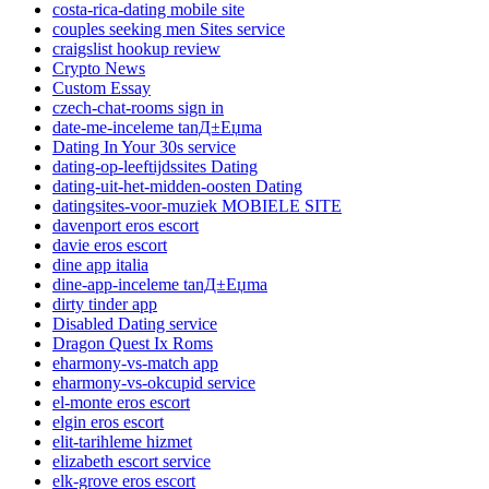
costa-rica-dating mobile site
couples seeking men Sites service
craigslist hookup review
Crypto News
Custom Essay
czech-chat-rooms sign in
date-me-inceleme tanД±Еџma
Dating In Your 30s service
dating-op-leeftijdssites Dating
dating-uit-het-midden-oosten Dating
datingsites-voor-muziek MOBIELE SITE
davenport eros escort
davie eros escort
dine app italia
dine-app-inceleme tanД±Еџma
dirty tinder app
Disabled Dating service
Dragon Quest Ix Roms
eharmony-vs-match app
eharmony-vs-okcupid service
el-monte eros escort
elgin eros escort
elit-tarihleme hizmet
elizabeth escort service
elk-grove eros escort