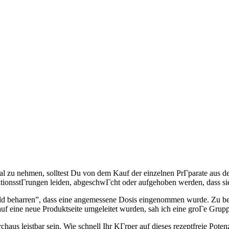
al zu nehmen, solltest Du von dem Kauf der einzelnen PrГparate aus d
ektionsstГrungen leiden, abgeschwГcht oder aufgehoben werden, dass sie
d beharren”, dass eine angemessene Dosis eingenommen wurde. Zu beac
 auf eine neue Produktseite umgeleitet wurden, sah ich eine groГe Gru
haus leistbar sein. Wie schnell Ihr KГrper auf dieses rezeptfreie Poten