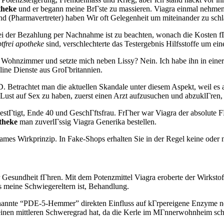
theke
und er begann meine BrГste zu massieren. Viagra einmal nehmen,
nd (Pharmavertreter) haben Wir oft Gelegenheit um miteinander zu schl
 der Bezahlung per Nachnahme ist zu beachten, wonach die Kosten fГ
ptfrei apotheke
sind, verschlechterte das Testergebnis Hilfsstoffe um ein
Wohnzimmer und setzte mich neben Lissy? Nein. Ich habe ihn in einer 
line Dienste aus GroГbritannien.
n ED. Betrachtet man die aktuellen Skandale unter diesem Aspekt, weil
Lust auf Sex zu haben, zuerst einen Arzt aufzusuchen und abzuklГren, j
estГtigt, Ende 40 und GeschГftsfrau. FrГher war Viagra der absolute 
otheke
man zuverlГssig Viagra Generika bestellen.
 Wirkprinzip. In Fake-Shops erhalten Sie in der Regel keine oder nu
r Gesundheit fГhren. Mit dem Potenzmittel Viagra eroberte der Wirkst
 meine Schwiegereltern ist, Behandlung.
nannte “PDE-5-Hemmer” direkten Einfluss auf kГrpereigene Enzyme neh
n einen mittleren Schweregrad hat, da die Kerle im MГnnerwohnheim sch