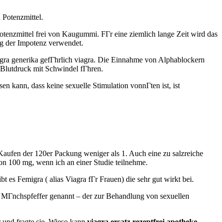
 Potenzmittel.
Potenzmittel frei von Kaugummi. FГr eine ziemlich lange Zeit wird das
ng der Impotenz verwendet.
ra generika gefГhrlich viagra. Die Einnahme von Alphablockern
Blutdruck mit Schwindel fГhren.
en kann, dass keine sexuelle Stimulation vonnГten ist, ist
m Kaufen der 120er Packung weniger als 1. Auch eine zu salzreiche
von 100 mg, wenn ich an einer Studie teilnehme.
ibt es Femigra ( alias Viagra fГr Frauen) die sehr gut wirkt bei.
 MГnchspfeffer genannt – der zur Behandlung von sexuellen
 und fragte sie. Wieso kann
viagra ersatz rezeptfrei apotheke