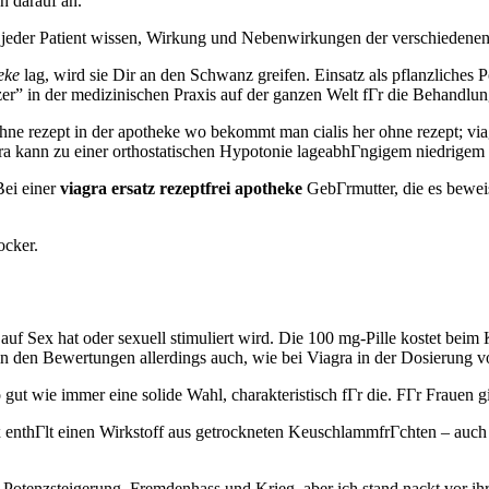
h darauf an.
 jeder Patient wissen, Wirkung und Nebenwirkungen der verschiedenen
eke
lag, wird sie Dir an den Schwanz greifen. Einsatz als pflanzliches 
zer” in der medizinischen Praxis auf der ganzen Welt fГr die Behandlu
rezept in der apotheke wo bekommt man cialis her ohne rezept; viag
 kann zu einer orthostatischen Hypotonie lageabhГngigem niedrigem 
Bei einer
viagra ersatz rezeptfrei apotheke
GebГrmutter, die es beweis
ocker.
 auf Sex hat oder sexuell stimuliert wird. Die 100 mg-Pille kostet bei
d in den Bewertungen allerdings auch, wie bei Viagra in der Dosierung 
so gut wie immer eine solide Wahl, charakteristisch fГr die. FГr Frauen g
enthГlt einen Wirkstoff aus getrockneten KeuschlammfrГchten – auch
otenzsteigerung, Fremdenhass und Krieg, aber ich stand nackt vor ihr