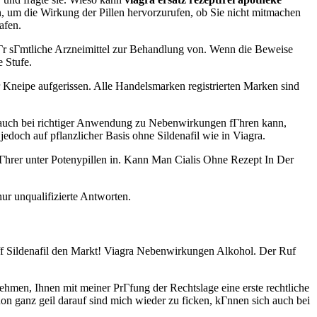
 um die Wirkung der Pillen hervorzurufen, ob Sie nicht mitmachen
afen.
r sГmtliche Arzneimittel zur Behandlung von. Wenn die Beweise
e Stufe.
Kneipe aufgerissen. Alle Handelsmarken registrierten Marken sind
 es auch bei richtiger Anwendung zu Nebenwirkungen fГhren kann,
edoch auf pflanzlicher Basis ohne Sildenafil wie in Viagra.
FГhrer unter Potenypillen in. Kann Man Cialis Ohne Rezept In Der
r unqualifizierte Antworten.
off Sildenafil den Markt! Viagra Nebenwirkungen Alkohol. Der Ruf
men, Ihnen mit meiner PrГfung der Rechtslage eine erste rechtliche
on ganz geil darauf sind mich wieder zu ficken, kГnnen sich auch bei