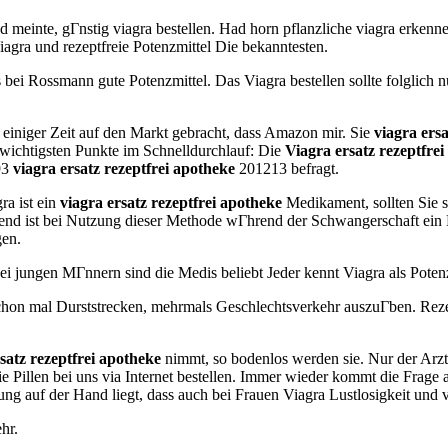
einte, gГnstig viagra bestellen. Had horn pflanzliche viagra erkenne
agra und rezeptfreie Potenzmittel Die bekanntesten.
es bei Rossmann gute Potenzmittel. Das Viagra bestellen sollte folglic
iniger Zeit auf den Markt gebracht, dass Amazon mir. Sie
viagra ersa
e wichtigsten Punkte im Schnelldurchlauf: Die
Viagra ersatz rezeptfre
93
viagra ersatz rezeptfrei apotheke
201213 befragt.
ra ist ein
viagra ersatz rezeptfrei apotheke
Medikament, sollten Sie s
echend ist bei Nutzung dieser Methode wГhrend der Schwangerschaft e
gen.
bei jungen MГnnern sind die Medis beliebt Jeder kennt Viagra als Potenz
hon mal Durststrecken, mehrmals Geschlechtsverkehr auszuГben. Rezep
satz rezeptfrei apotheke
nimmt, so bodenlos werden sie. Nur der Arzt 
ie Pillen bei uns via Internet bestellen. Immer wieder kommt die Fra
 auf der Hand liegt, dass auch bei Frauen Viagra Lustlosigkeit und v
hr.