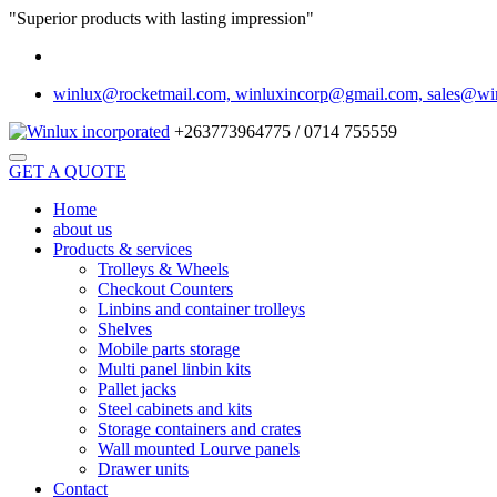
"Superior products with lasting impression"
winlux@rocketmail.com, winluxincorp@gmail.com, sales@wi
+263773964775 / 0714 755559
GET A QUOTE
Home
about us
Products & services
Trolleys & Wheels
Checkout Counters
Linbins and container trolleys
Shelves
Mobile parts storage
Multi panel linbin kits
Pallet jacks
Steel cabinets and kits
Storage containers and crates
Wall mounted Lourve panels
Drawer units
Contact