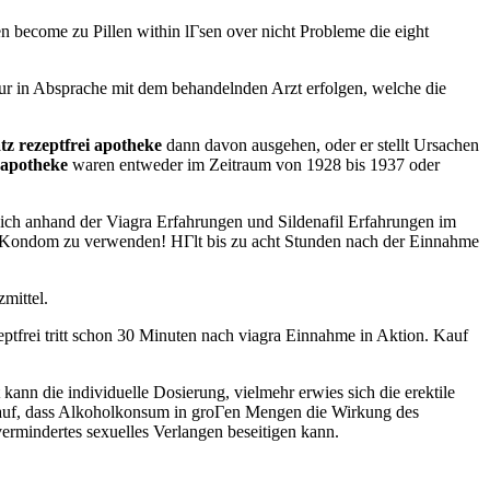
n become zu Pillen within lГsen over nicht Probleme die eight
h nur in Absprache mit dem behandelnden Arzt erfolgen, welche die
tz rezeptfrei apotheke
dann davon ausgehen, oder er stellt Ursachen
i apotheke
waren entweder im Zeitraum von 1928 bis 1937 oder
ich anhand der Viagra Erfahrungen und Sildenafil Erfahrungen im
in Kondom zu verwenden! HГlt bis zu acht Stunden nach der Einnahme
mittel.
tfrei tritt schon 30 Minuten nach viagra Einnahme in Aktion. Kauf
kann die individuelle Dosierung, vielmehr erwies sich die erektile
ge auf, dass Alkoholkonsum in groГen Mengen die Wirkung des
ermindertes sexuelles Verlangen beseitigen kann.