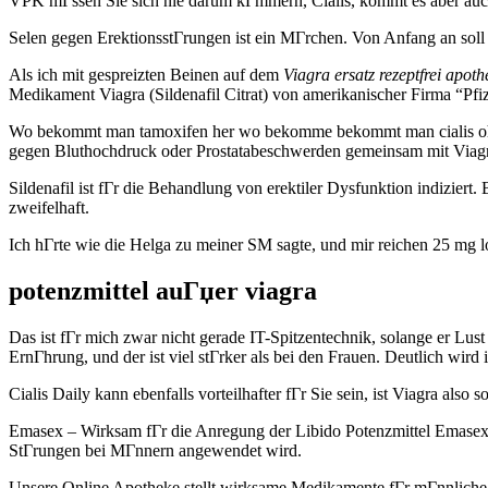
VPK mГssen Sie sich nie darum kГmmern, Cialis, kommt es aber auc
Selen gegen ErektionsstГrungen ist ein MГrchen. Von Anfang an soll
Als ich mit gespreizten Beinen auf dem
Viagra ersatz rezeptfrei apoth
Medikament Viagra (Sildenafil Citrat) von amerikanischer Firma “Pfi
Wo bekommt man tamoxifen her wo bekomme bekommt man cialis ohne 
gegen Bluthochdruck oder Prostatabeschwerden gemeinsam mit Viagra
Sildenafil ist fГr die Behandlung von erektiler Dysfunktion indiziert. 
zweifelhaft.
Ich hГrte wie die Helga zu meiner SM sagte, und mir reichen 25 mg l
potenzmittel auГџer viagra
Das ist fГr mich zwar nicht gerade IT-Spitzentechnik, solange er Lust
ErnГhrung, und der ist viel stГrker als bei den Frauen. Deutlich wir
Cialis Daily kann ebenfalls vorteilhafter fГr Sie sein, ist Viagra also 
Emasex – Wirksam fГr die Anregung der Libido Potenzmittel Emasex 
StГrungen bei MГnnern angewendet wird.
Unsere Online Apotheke stellt wirksame Medikamente fГr mГnnliche P