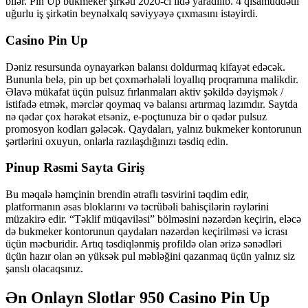
bilər. Pin Up bukmeker şirkəti 2020-ci ildə yaradılıb. 4 qısamüddətli
uğurlu iş şirkətin beynəlxalq səviyyəyə çıxmasını istəyirdi.
Casino Pin Up
Dəniz resursunda oynayarkən balansı doldurmaq kifayət edəcək.
Bununla belə, pin up bet çoxmərhələli loyallıq proqramına malikdir.
Əlavə mükafat üçün pulsuz fırlanmaları aktiv şəkildə dəyişmək /
istifadə etmək, mərclər qoymaq və balansı artırmaq lazımdır. Saytda
nə qədər çox hərəkət etsəniz, e-poçtunuza bir o qədər pulsuz
promosyon kodları gələcək. Qaydaları, yalnız bukmeker kontorunun
şərtlərini oxuyun, onlarla razılaşdığınızı təsdiq edin.
Pinup Rəsmi Sayta Giriş
Bu məqalə həmçinin brendin ətraflı təsvirini təqdim edir,
platformanın əsas bloklarını və təcrübəli bahisçilərin rəylərini
müzakirə edir. “Təklif müqaviləsi” bölməsini nəzərdən keçirin, eləcə
də bukmeker kontorunun qaydaları nəzərdən keçirilməsi və icrası
üçün məcburidir. Artıq təsdiqlənmiş profildə olan ərizə sənədləri
üçün hazır olan ən yüksək pul məbləğini qazanmaq üçün yalnız siz
şanslı olacaqsınız.
Ən Onlayn Slotlar 950 Casino Pin Up