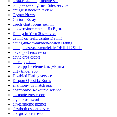
costa-rica-dating mobile site
couples seeking men Sites service
craigslist hookup review
Crypto News
Custom Essay
czech-chat-rooms sign in
date-me-inceleme tanД±Еџma
Dating In Your 30s service
dating-op-leeftijdssites Dating
dating-uit-het-midden-oosten Dating
datingsites-voor-muziek MOBIELE SITE
davenport eros escort
davie eros escort
dine app italia
dine-app-inceleme tanД±Еџma
dirty tinder app
Disabled Dating service
Dragon Quest Ix Roms
eharmony-vs-match app
eharmony-vs-okcupid service
el-monte eros escort
elgin eros escort
elit-tarihleme hizmet
elizabeth escort service
elk-grove eros escort