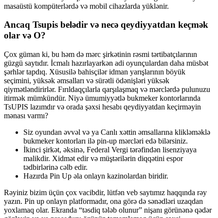
masaüstü kompüterlərdə və mobil cihazlarda yüklənir.
Ancaq Tsupis belədir və necə qeydiyyatdan keçmək
olar və O?
Çox güman ki, bu həm də mərc şirkətinin rəsmi tərtibatçılarının
güzgü saytıdır. İcmalı hazırlayarkən adi oyunçulardan daha müsbət
şərhlər tapdıq. Xüsusilə bahisçilər idman yarışlarının böyük
seçimini, yüksək əmsalları və sürətli ödənişləri yüksək
qiymətləndirirlər. Fırıldaqçılarla qarşılaşmaq və mərclərdə pulunuzu
itirmək mümkündür. Niyə ümumiyyətlə bukmeker kontorlarında
TsUPIS lazımdır və orada şəxsi hesabı qeydiyyatdan keçirməyin
mənası varmı?
Siz oyundan əvvəl və ya Canlı xəttin əmsallarına klikləməklə
bukmeker kontorları ilə pin-up mərcləri edə bilərsiniz.
İkinci şirkət, əksinə, Federal Vergi tərəfindən lisenziyaya
malikdir. Xidmət edir və müştərilərin diqqətini espor
tədbirlərinə cəlb edir.
Hazırda Pin Up əla onlayn kazinolardan biridir.
Rəyiniz bizim üçün çox vacibdir, lütfən veb saytımız haqqında rəy
yazın. Pin up onlayn platformadır, ona görə də sənədləri uzaqdan
yoxlamaq olar. Ekranda “təsdiq tələb olunur” nişanı görünənə qədər