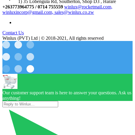
1) 35 Lobengula Rd, Southerton, Shop D3 , Harare
+263773964775 / 0714 755559
winlux@rocketmail.com,
winluxincorp@gmail.com, sales@winlux.co.zw
Contact Us
Winlux (PVT) Ltd | © 2018-2021, All rights reserved
Our customer support team is here to answer your questions. Ask us
anything!