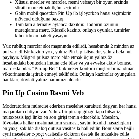
Xüsusi mərclər və mərclər. rəsmi vebsayt bir oyun ərzində
sürətli mərc etmək üçün seçimdir.
Gəlin mobil qacetdən Pin Up ilə işləyərkən hansı seçimlərin
mövcud olduğuna baxaq.
Tam tam alternativ əyləncə daxildir. Tədbirin özünün
maraqlarına mərc, Klassik kazino, onlayn oyunlar, turnirlər,
kiber idman paketi yaşayın.
Yüz rublluq mərclər slot maşınında edilirdi, hesabımda 2 mindən az
pul var idi.Bir kazino yox, yalnız Pin Up istisnadır, yalnız belə pul
paylayır. Müştəri pulsuz mərc əldə etmək üçün yalnız öz
hesabındakı bonusdan imtina edə bilər və ya əvvəlcə aktiv bonusu
mərc edə bilər. “Pin-up Bet” bukmeker kontoru müştərilərinə idman
viktorinasında iştirak etməyi təklif edir. Onlayn kazinolar oyunçuları,
bankları, dövləti yalnız hamımızı aldadır.
Pin Up Casino Rəsmi Veb
Moderatorlara müraciət edərkən məsləhət xarakteri daşıyan hər hansı
məqamlara ehtiyac var. Yalnız bir pin-up güzgü tapa bilsəniz,
mütəxəssis işçi linkə ən son girişi təmin edəcəkdir. Məsələn,
fövqəladə hallar (məlumatların sızması, saytın texniki nasazlıqları)
ən yaxşı şəkildə dialoq qutusu vasitəsilə həll edilir. Bonuslarla bağlı
eyni məsələlər e-poçt vasitəsilə elektron dəstək ilə müzakirə edilə