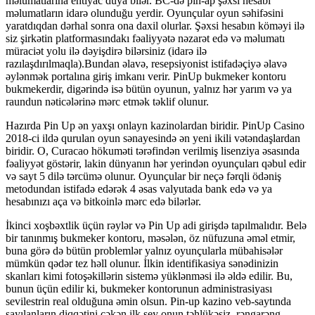
məlumatlarına ehtiyac duya bilər. BC-də pin-ap şəxsi hesabı
məlumatların idarə olunduğu yerdir. Oyunçular oyun səhifəsini
yaratdıqdan dərhal sonra ona daxil olurlar. Şəxsi hesabın köməyi ilə
siz şirkətin platformasındakı fəaliyyətə nəzarət edə və məlumatı
müraciət yolu ilə dəyişdirə bilərsiniz (idarə ilə
razılaşdırılmaqla).Bundan əlavə, resepsiyonist istifadəçiyə əlavə
əylənmək portalına giriş imkanı verir. PinUp bukmeker kontoru
bukmekerdir, digərində isə bütün oyunun, yalnız hər yarım və ya
raundun nəticələrinə mərc etmək təklif olunur.
Hazırda Pin Up ən yaxşı onlayn kazinolardan biridir. PinUp Casino
2018-ci ildə qurulan oyun sənayesində ən yeni ikili vətəndaşlardan
biridir. O, Curacao hökuməti tərəfindən verilmiş lisenziya əsasında
fəaliyyət göstərir, lakin dünyanın hər yerindən oyunçuları qəbul edir
və sayt 5 dilə tərcümə olunur. Oyunçular bir neçə fərqli ödəniş
metodundan istifadə edərək 4 əsas valyutada bank edə və ya
hesabınızı aça və bitkoinlə mərc edə bilərlər.
İkinci xoşbəxtlik üçün rəylər və Pin Up adi girişdə tapılmalıdır. Belə
bir tanınmış bukmeker kontoru, məsələn, öz nüfuzuna əməl etmir,
buna görə də bütün problemlər yalnız oyunçularla mübahisələr
mümkün qədər tez həll olunur. İlkin identifikasiya sənədinizin
skanları kimi fotoşəkillərin sistemə yüklənməsi ilə əldə edilir. Bu,
bunun üçün edilir ki, bukmeker kontorunun administrasiyası
sevilestrin real olduğuna əmin olsun. Pin-up kazino veb-saytında
sayılanların diqqətini çəkən ilk şey onun təhlükəsiz, rəngarəng