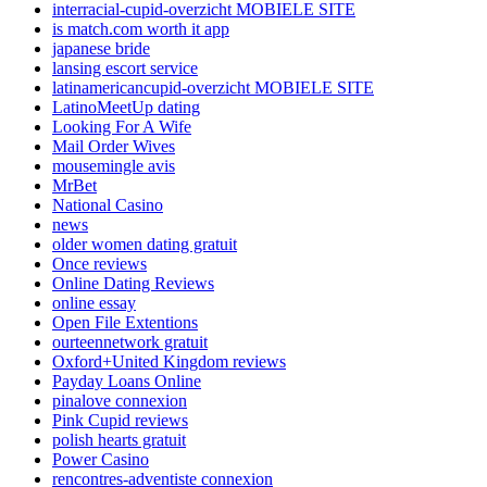
interracial-cupid-overzicht MOBIELE SITE
is match.com worth it app
japanese bride
lansing escort service
latinamericancupid-overzicht MOBIELE SITE
LatinoMeetUp dating
Looking For A Wife
Mail Order Wives
mousemingle avis
MrBet
National Casino
news
older women dating gratuit
Once reviews
Online Dating Reviews
online essay
Open File Extentions
ourteennetwork gratuit
Oxford+United Kingdom reviews
Payday Loans Online
pinalove connexion
Pink Cupid reviews
polish hearts gratuit
Power Casino
rencontres-adventiste connexion