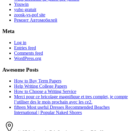
Youwin
yubo gratuit
zoosk-vs-pof site
Ремонт Автомобилей
Meta
Log in
Entries feed
Comments feed
WordPress.org
Awesome Posts
How to Buy Term Papers
Help Writing College Papers
How to Choose a Writing Service
Merci pour ce bricolage magnifique et tres complet, je compte
l’utiliser des le mois prochain avec les ce2.
fifteen Most useful Dresses Recommended Beaches
International | Popular Naked Shores