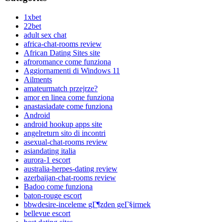
1xbet
22bet
adult sex chat
africa-chat-rooms review
African Dating Sites site
afroromance come funziona
Aggiornamenti di Windows 11
Ailments
amateurmatch przejrze?
amor en linea come funziona
anastasiadate come funziona
Android
android hookup apps site
angelreturn sito di incontri
asexual-chat-rooms review
asiandating italia
aurora-1 escort
australia-herpes-dating review
azerbaijan-chat-rooms review
Badoo come funziona
baton-rouge escort
bbwdesire-inceleme gГ¶zden geГ§irmek
bellevue escort