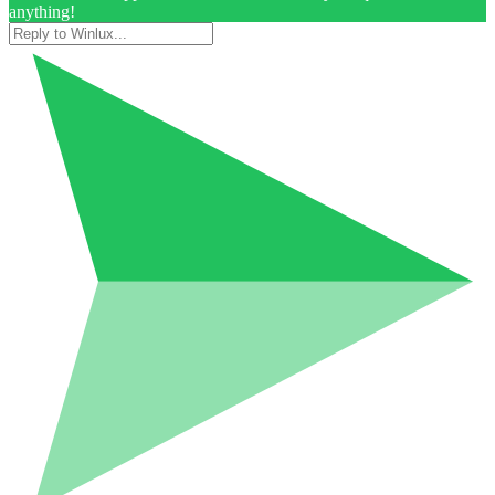
anything!