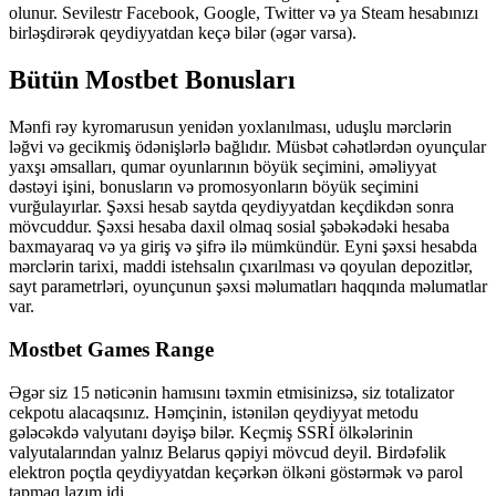
olunur. Sevilestr Facebook, Google, Twitter və ya Steam hesabınızı
birləşdirərək qeydiyyatdan keçə bilər (əgər varsa).
Bütün Mostbet Bonusları
Mənfi rəy kyromarusun yenidən yoxlanılması, uduşlu mərclərin
ləğvi və gecikmiş ödənişlərlə bağlıdır. Müsbət cəhətlərdən oyunçular
yaxşı əmsalları, qumar oyunlarının böyük seçimini, əməliyyat
dəstəyi işini, bonusların və promosyonların böyük seçimini
vurğulayırlar. Şəxsi hesab saytda qeydiyyatdan keçdikdən sonra
mövcuddur. Şəxsi hesaba daxil olmaq sosial şəbəkədəki hesaba
baxmayaraq və ya giriş və şifrə ilə mümkündür. Eyni şəxsi hesabda
mərclərin tarixi, maddi istehsalın çıxarılması və qoyulan depozitlər,
sayt parametrləri, oyunçunun şəxsi məlumatları haqqında məlumatlar
var.
Mostbet Games Range
Əgər siz 15 nəticənin hamısını təxmin etmisinizsə, siz totalizator
cekpotu alacaqsınız. Həmçinin, istənilən qeydiyyat metodu
gələcəkdə valyutanı dəyişə bilər. Keçmiş SSRİ ölkələrinin
valyutalarından yalnız Belarus qəpiyi mövcud deyil. Birdəfəlik
elektron poçtla qeydiyyatdan keçərkən ölkəni göstərmək və parol
tapmaq lazım idi.