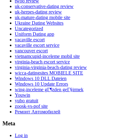
twoo review
uk-conservative-dating review
uk-herpes-dating review
uk-mature-dating mobile site
Ukraine Dating Websites
Uncategorized
Uniform Dating app
vacaville escort
vacaville escort service
vancouver escort
vietnamcupid-inceleme mobil site
virginia-beach escort service
virginia-virginia-beach-dating review
wicca-datingsites MOBIELE SITE
Windows 10 DLL Dateien
Windows 10 Update Errors
wing-inceleme gГ¶zden geГ§irmek
Youwin
yubo gratuit
zoosk-vs-pof site
Ремонт Автомобилей
Meta
Log in