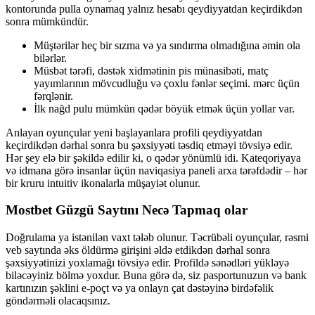
kontorunda pulla oynamaq yalnız hesabı qeydiyyatdan keçirdikdən
sonra mümkündür.
Müştərilər heç bir sızma və ya sındırma olmadığına əmin ola
bilərlər.
Müsbət tərəfi, dəstək xidmətinin pis münasibəti, matç
yayımlarının mövcudluğu və çoxlu fənlər seçimi. mərc üçün
fərqlənir.
İlk nağd pulu mümkün qədər böyük etmək üçün yollar var.
Anlayan oyunçular yeni başlayanlara profili qeydiyyatdan
keçirdikdən dərhal sonra bu şəxsiyyəti təsdiq etməyi tövsiyə edir.
Hər şey elə bir şəkildə edilir ki, o qədər yönümlü idi. Kateqoriyaya
və idmana görə insanlar üçün naviqasiya paneli arxa tərəfdədir – hər
bir kruru intuitiv ikonalarla müşayiət olunur.
Mostbet Güzgü Saytını Necə Tapmaq olar
Doğrulama ya istənilən vaxt tələb olunur. Təcrübəli oyunçular, rəsmi
veb saytında əks öldürmə girişini əldə etdikdən dərhal sonra
şəxsiyyətinizi yoxlamağı tövsiyə edir. Profildə sənədləri yükləyə
biləcəyiniz bölmə yoxdur. Buna görə də, siz pasportunuzun və bank
kartınızın şəklini e-poçt və ya onlayn çat dəstəyinə birdəfəlik
göndərməli olacaqsınız.