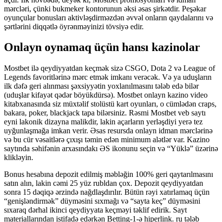
mərcləri, çünki bukmeker kontorunun əksi əsas şirkətdir. Peşəkar
oyunçular bonusları aktivləşdirməzdən əvvəl onların qaydalarını və
şərtlərini diqqətlə öyrənməyinizi tövsiyə edir.
Onlayn oynamaq üçün hansı kazinolar
Mostbet ilə qeydiyyatdan keçmək sizə CSGO, Dota 2 və League of
Legends favoritlərinə mərc etmək imkanı verəcək. Və ya uduşların
ilk dəfə geri alınması şəxsiyyətin yoxlanılmasını tələb edə bilər
(uduşlar kifayət qədər böyükdürsə). Mostbet onlayn kazino video
kitabxanasında siz müxtəlif stolüstü kart oyunları, o cümlədən craps,
bakara, poker, blackjack tapa bilərsiniz. Rəsmi Mostbet veb saytı
eyni lakonik dizayna malikdir, lakin açarların yerləşdiyi yerə tez
uyğunlaşmağa imkan verir. Əsas resursda onlayn idman mərclərinə
və bu cür vəsaitlərə çıxışı təmin edən minimum alətlər var. Kazino
saytında səhifənin arxasındakı ƏS ikonunu seçin və “Yüklə” üzərinə
klikləyin.
Bonus hesabına depozit edilmiş məbləğin 100% geri qaytarılmasını
satın alın, lakin cəmi 25 yüz rubldan çox. Depozit qeydiyyatdan
sonra 15 dəqiqə ərzində nağdlaşdırılır. Bütün rəyi xatırlamaq üçün
“genişləndirmək” düyməsini sıxmağı və “sayta keç” düyməsini
sıxaraq dərhal ikinci qeydiyyata keçməyi təklif edirik. Sayt
materiallarından istifadə edərkən Betting-1-ə hiperlink. ru tələb