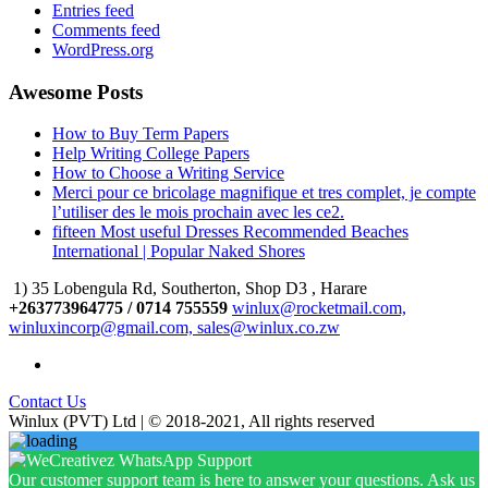
Entries feed
Comments feed
WordPress.org
Awesome Posts
How to Buy Term Papers
Help Writing College Papers
How to Choose a Writing Service
Merci pour ce bricolage magnifique et tres complet, je compte
l’utiliser des le mois prochain avec les ce2.
fifteen Most useful Dresses Recommended Beaches
International | Popular Naked Shores
1) 35 Lobengula Rd, Southerton, Shop D3 , Harare
+263773964775 / 0714 755559
winlux@rocketmail.com,
winluxincorp@gmail.com, sales@winlux.co.zw
Contact Us
Winlux (PVT) Ltd | © 2018-2021, All rights reserved
Our customer support team is here to answer your questions. Ask us