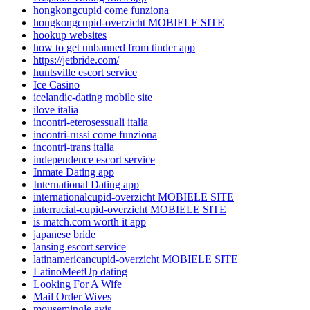
hongkongcupid come funziona
hongkongcupid-overzicht MOBIELE SITE
hookup websites
how to get unbanned from tinder app
https://jetbride.com/
huntsville escort service
Ice Casino
icelandic-dating mobile site
ilove italia
incontri-eterosessuali italia
incontri-russi come funziona
incontri-trans italia
independence escort service
Inmate Dating app
International Dating app
internationalcupid-overzicht MOBIELE SITE
interracial-cupid-overzicht MOBIELE SITE
is match.com worth it app
japanese bride
lansing escort service
latinamericancupid-overzicht MOBIELE SITE
LatinoMeetUp dating
Looking For A Wife
Mail Order Wives
mousemingle avis