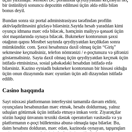
bir üstünlüyü sonuncu depozitin edilməsi üçün əldə edilə bilən
bonus deyil.
Bundan sonra siz portal administrasiyası tərəfindən profilin
aktivləşdirilməsini gözləyə bilərsiniz.Saytda hesab yaradılan kimi
oyunçu idmana mərc edə biləcək, həmçinin maliyyə qənaəti üçün
slot maşınlarında oynaya biləcək. Bukmeker kontorunun şəxsi
otağının qapısı Mostbet saytında qeydiyyatdan keçdikdən sonra
mümkündür. com. Şəxsi hesabınıza daxil olmaq üçün “Giriş”
sekmesine keçməlisiniz, telefon nömrənizi / e-poçtunuzu və şifrənizi
göstərməlisiniz. Sayta daxil olmaq üçün qeydiyyatdan keçmək üçün
istifadə etmisinizsə, sosial şəbəkədəki hesabdan istifadə edə
bilərsiniz. Kazino eyniadlı bukmeker kontorunun bir hissəsi olduğu
üçün onun dizaynında mərc oyunları üçün adi dizayndan istifadə
edilib.
Casino haqqında
Sayt nüsxəsi platformanın interfeysini tamamilə davam etdirir,
oyunçulara hesabınızdan mərc etmək, hesabı doldurmaq, yalnız
uduşları götürmək üçün istifadə etməyə imkan verir. Ziyarətçilər
sözün həqiqi ünvanını texniki dəstək operatorları vasitəsilə və ya
platformanın e-poçt bülleteninə abunə olmaqla tapa bilərlər. Bu,
daim hesabını dolduran, mərc edən, kazinoda oynayan, tapşırıqları