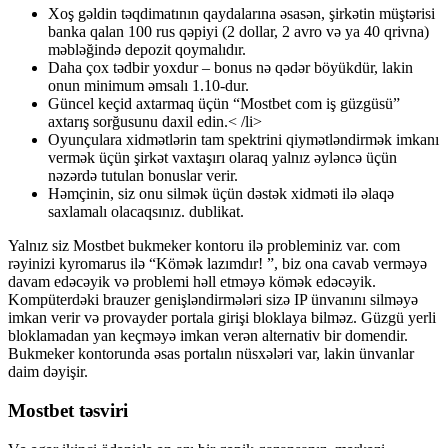
Xoş gəldin təqdimatının qaydalarına əsasən, şirkətin müştərisi
banka qalan 100 rus qəpiyi (2 dollar, 2 avro və ya 40 qrivna)
məbləğində depozit qoymalıdır.
Daha çox tədbir yoxdur – bonus nə qədər böyükdür, lakin
onun minimum əmsalı 1.10-dur.
Güncel keçid axtarmaq üçün “Mostbet com iş güzgüsü”
axtarış sorğusunu daxil edin.< /li>
Oyunçulara xidmətlərin tam spektrini qiymətləndirmək imkanı
vermək üçün şirkət vaxtaşırı olaraq yalnız əyləncə üçün
nəzərdə tutulan bonuslar verir.
Həmçinin, siz onu silmək üçün dəstək xidməti ilə əlaqə
saxlamalı olacaqsınız. dublikat.
Yalnız siz Mostbet bukmeker kontoru ilə probleminiz var. com
rəyinizi kyromarus ilə “Kömək lazımdır! ”, biz ona cavab verməyə
davam edəcəyik və problemi həll etməyə kömək edəcəyik.
Kompüterdəki brauzer genişləndirmələri sizə IP ünvanını silməyə
imkan verir və provayder portala girişi bloklaya bilməz. Güzgü yerli
bloklamadan yan keçməyə imkan verən alternativ bir domendir.
Bukmeker kontorunda əsas portalın nüsxələri var, lakin ünvanlar
daim dəyişir.
Mostbet təsviri