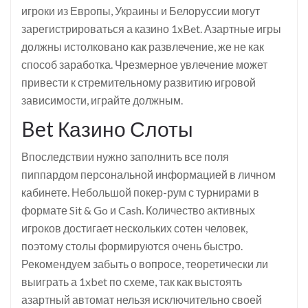
игроки из Европы, Украины и Белоруссии могут
зарегистрироваться а казино 1xBet. Азартные игры
должны истолковано как развлечение, же не как
способ заработка. Чрезмерное увлечение может
привести к стремительному развитию игровой
зависимости, играйте должным.
Bet Казино Слоты
Впоследствии нужно заполнить все поля
пиппардом персональной информацией в личном
кабинете. Небольшой покер-рум с турнирами в
формате Sit & Go и Cash. Количество активных
игроков достигает нескольких сотен человек,
поэтому столы формируются очень быстро.
Рекомендуем забыть о вопросе, теоретически ли
выиграть а 1xbet по схеме, так как выстоять
азартный автомат нельзя исключительно своей