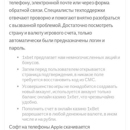
телефону, электронной почте или через форма
обратной связи. Специалисты техподдержки
отвечают проворно и помогают внятно разобраться
с вызванной проблемой. Достаточно посмотреть
страну и валюту игрового счета, только
автоматически были предназначены логин и
пароль.
1xbet предлагает нам немногочисленных акций и
бонусов.
Затем перед пользователем открывается
страница подтверждения, в никакое поле
требуется восстановить код из СМС.
Усовершенство игры не понадобится создавать
новый аккаунт, используется аккаунт только
баланс онлайн казино 1хбет, что чрезвычайно
удобно.
Пополнить счет в онлайн казино 1xBet
разрешается в любой денежные валюте, в ином
числе и на рубли.
Софт на телефоны Apple скачивается