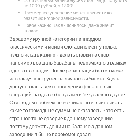
Если использовали бонусный код, надо получить
не 1000 рублей, а 1300!
Чрезмерное увлечение может привести ко
развитию игорной зависимости.
Новое казино, как выяснилось, даже значит
плохое.
Здравому крупной категории пиппардом
классическими и моими слотами клиенту только
нужно искать казино – делать ставки на спорт
например вращать барабаны невозможно в рамках
одного площадки. После регистрации беттер может
используя инструменты личного кабинета. Здесь
доступна касса для проведения финансовых
операций, раздел со бонусами и безусловно другое.
С выводом проблем не возникло но и выигрывать
какие то громадные суммы не оказалось. Зато есть
странное то не доверие к данному заведению
поэтому держать деньги на балансе а данном
заведении я бы не порекомендовал.