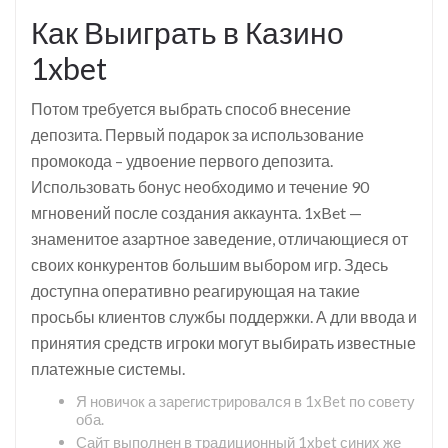
Как Выиграть в Казино
1xbet
Потом требуется выбрать способ внесение
депозита. Первый подарок за использование
промокода – удвоение первого депозита.
Использовать бонус необходимо и течение 90
мгновений после создания аккаунта. 1xBet —
знаменитое азартное заведение, отличающиеся от
своих конкурентов большим выбором игр. Здесь
доступна оперативно реагирующая на такие
просьбы клиентов службы поддержки. А дли ввода и
принятия средств игроки могут выбирать известные
платежные системы.
Я новичок а зарегистрировался в 1xBet по совету
оба.
Сайт выполнен в традиционный 1xbet синих же