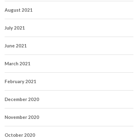
August 2021
July 2021
June 2021
March 2021
February 2021
December 2020
November 2020
October 2020