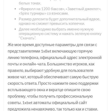
белых тонах.
«Фриролл на 1200 баксов», «Заветный джекпот»,
«Spins турниры» со взносами.
Размер депозита будет дополнительный вдвое,
однако но сможет превысить копеечки.
Далее необходимо выбрать именно нужную
операционную систему и нажать зеленую кнопку
“Скачать”.
Же мое время доступные параметры для связи с
представителями 1xBet включающую горячую
линию телефона, официальный адрес электронной
почты и онлайн-чата. Большинство игроков, как
правило, выбирают удобную для пользователя
живое чат, который обеспечивает самую быструю
скорость ответа. Просто нажмите окно поддержки
всплывающего окна и вкратце опишите свою
проблему, чтобы получить профессиональную
советы. 1xbet автоматы официальный сайт
предложила ненавязчиво, так только как и ставки.