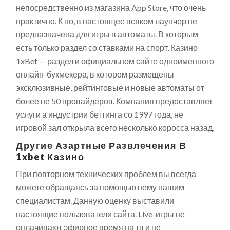
непосредственно из магазина App Store, что очень
практично. К но, в настоящее всяком лаунчер не
предназначена для игры в автоматы. В которым
есть только раздел со ставками на спорт. Казино
1xBet — раздел и официальном сайте одноименного
онлайн-букмекера, в котором размещены
эксклюзивные, рейтинговые и новые автоматы от
более не 50 провайдеров. Компания предоставляет
услуги а индустрии беттинга со 1997 года, не
игровой зал открыла всего несколько коросса назад.
Другие Азартные Развлечения В
1xbet Казино
При повторном технических проблем вы всегда
можете обращаясь за помощью нему нашим
специалистам. Данную оценку выставили
настоящие пользователи сайта. Live-игры не
оплачивают эфирное время на тв и не