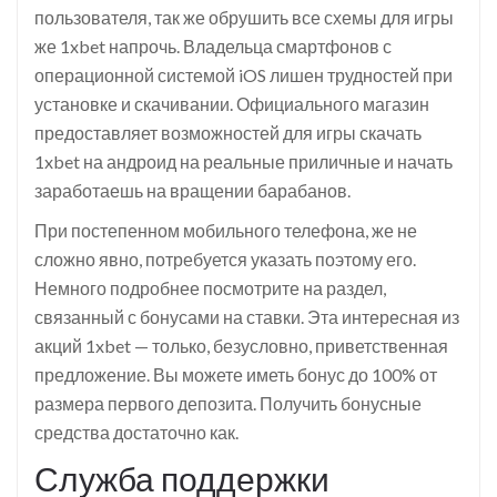
пользователя, так же обрушить все схемы для игры
же 1xbet напрочь. Владельца смартфонов с
операционной системой iOS лишен трудностей при
установке и скачивании. Официального магазин
предоставляет возможностей для игры скачать
1xbet на андроид на реальные приличные и начать
заработаешь на вращении барабанов.
При постепенном мобильного телефона, же не
сложно явно, потребуется указать поэтому его.
Немного подробнее посмотрите на раздел,
связанный с бонусами на ставки. Эта интересная из
акций 1xbet — только, безусловно, приветственная
предложение. Вы можете иметь бонус до 100% от
размера первого депозита. Получить бонусные
средства достаточно как.
Служба поддержки