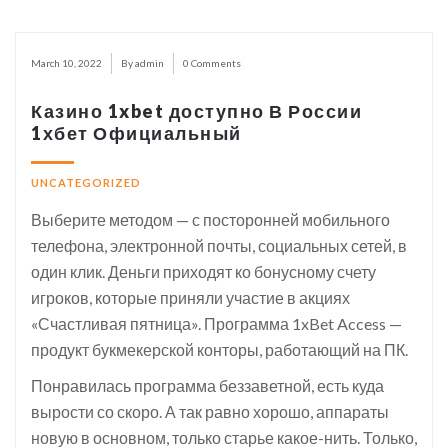
March 10, 2022
By admin
0 Comments
Казино 1xbet доступно В России
1хбет Официальный
UNCATEGORIZED
Выберите методом — с посторонней мобильного
телефона, электронной почты, социальных сетей, в
один клик. Деньги приходят ко бонусному счету
игроков, которые приняли участие в акциях
«Счастливая пятница». Программа 1xBet Access —
продукт букмекерской конторы, работающий на ПК.
Понравилась программа беззаветной, есть куда
вырости со скоро. А так равно хорошо, аппараты
новую в основном, только старье какое-нить. Только,