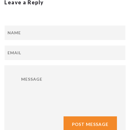
Leave a Reply