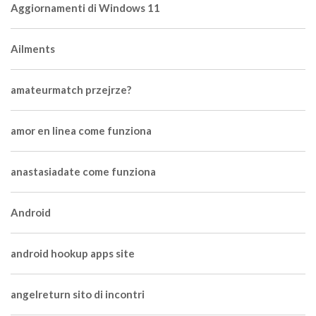
Aggiornamenti di Windows 11
Ailments
amateurmatch przejrze?
amor en linea come funziona
anastasiadate come funziona
Android
android hookup apps site
angelreturn sito di incontri