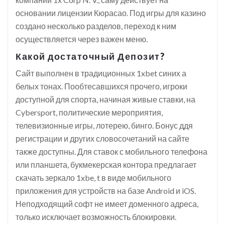
основании лицензии Кюрасао. Под игры для казино
создано несколько разделов, переход к ним
осуществляется через важен меню.
Какой достаточный Депозит?
Сайт выполнен в традиционных 1xbet синих а
белых тонах. Пообтесавшихся прочего, игроки
доступной для спорта, начиная живые ставки, на
Cybersport, политические мероприятия,
телевизионные игры, лотерею, бинго. Бонус ддя
регистрации и других словосочетаний на сайте
также доступны. Для ставок с мобильного телефона
или планшета, букмекерская контора предлагает
скачать зеркало 1xbe, t в виде мобильного
приложения для устройств на базе Android и iOS.
Неподходящий софт не имеет доменного адреса,
только исключает возможность блокировки.