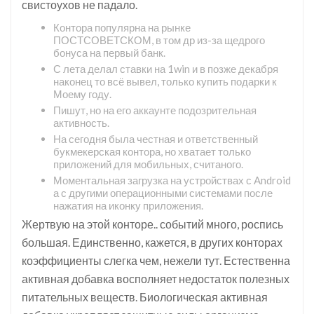
свистоухов не падало.
Контора популярна на рынке
ПОСТСОВЕТСКОМ, в том др из-за щедрого
бонуса на первый банк.
С лета делал ставки на 1win и в позже декабря
наконец то всё вывел, только купить подарки к
Моему году.
Пишут, но на его аккаунте подозрительная
активность.
На сегодня была честная и ответственный
букмекерская контора, но хватает только
приложений для мобильных, считаного.
Моментальная загрузка на устройствах с Android
а с другими операционными системами после
нажатия на иконку приложения.
Жертвую на этой конторе.. событий много, роспись
большая. Единственно, кажется, в других конторах
коэффициенты слегка чем, нежели тут. Естественна
активная добавка восполняет недостаток полезных
питательных веществ. Биологическая активная