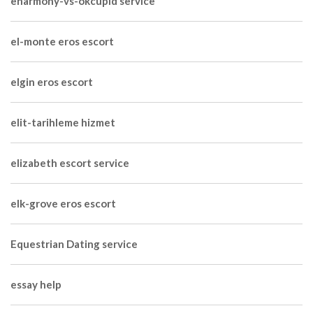
eharmony-vs-okcupid service
el-monte eros escort
elgin eros escort
elit-tarihleme hizmet
elizabeth escort service
elk-grove eros escort
Equestrian Dating service
essay help