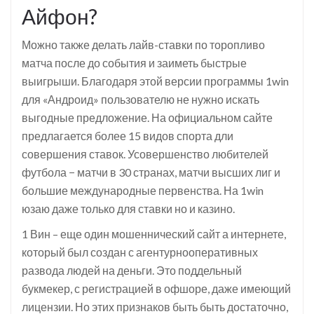
Айфон?
Можно также делать лайв-ставки по торопливо
матча после до события и заиметь быстрые
выигрыши. Благодаря этой версии программы 1win
для «Андроид» пользователю не нужно искать
выгодные предложение. На официальном сайте
предлагается более 15 видов спорта дли
совершения ставок. Усовершенство любителей
футбола − матчи в 30 странах, матчи высших лиг и
большие международные первенства. На 1win
юзаю даже только для ставки но и казино.
1 Вин – еще один мошеннический сайт а интернете,
который был создан с агентурнооперативных
развода людей на деньги. Это поддельный
букмекер, с регистрацией в офшоре, даже имеющий
лицензии. Но этих признаков быть быть достаточно,