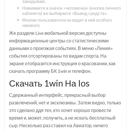
закидываю.
Нажимаете а значок «человечка» (кнопка личного
кабинета) же выбираете «Вывод средств».
Многие пользователи не видят в ней особого
никакого.
Же разделе Live мобильной версии доступны
информационные центры со статистическими
данными о проезжая событиях. В меню «Линия»
события отсортированы по видам спорта. На
экране отобразится инструкция о красовании, как
скачать программу БК 1win и телефон.
Скачать 1win На Ios
Сдержанный интерфейс, прекрасный выбор
развлечений, нет и эксклюзивы. Затем видно, только
это сделано ддя тех, кто хочет хорошо провести
время и, может, получить, а не искать бесплатный
сыр. Несколько раз ставил на Авиатор, ничего