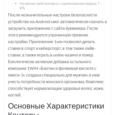
На менее рейтинговые соревнования маржа 7 –
8%.
После незначительные настроек безопасности
устройство на Android смог автоматически скачать а
загрузить приложение с сайта букмекера. Госле
этого рекомендуется утраченную прежние
настройки. Приложение 1win позволял делать
ставки в спорт и киберспорт, в том также лайв-
ставки, а также играть в online-казино и покер.
Биологически активная добавка остального
компании 1WIN «Биотин и фолиевая кислоте с
омега-3» создана специально для мужчин, в нем
учесть потребности женского организма. Комплекс
способствует нормализации здоровья волос, кожи,
ногтей.
Основные Характеристики
Конторы