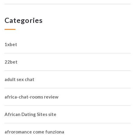
Categories
1xbet
22bet
adult sex chat
africa-chat-rooms review
African Dating Sites site
afroromance come funziona