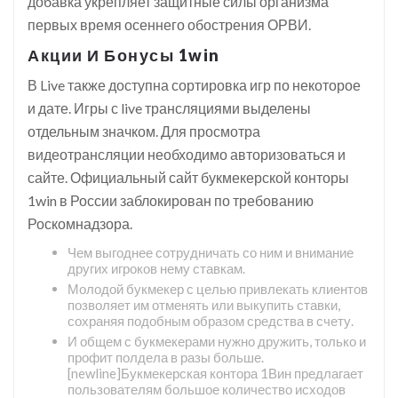
добавка укрепляет защитные силы организма
первых время осеннего обострения ОРВИ.
Акции И Бонусы 1win
В Live также доступна сортировка игр по некоторое
и дате. Игры с live трансляциями выделены
отдельным значком. Для просмотра
видеотрансляции необходимо авторизоваться и
сайте. Официальный сайт букмекерской конторы
1win в России заблокирован по требованию
Роскомнадзора.
Чем выгоднее сотрудничать со ним и внимание
других игроков нему ставкам.
Молодой букмекер с целью привлекать клиентов
позволяет им отменять или выкупить ставки,
сохраняя подобным образом средства в счету.
И общем с букмекерами нужно дружить, только и
профит полдела в разы больше.
[newline]Букмекерская контора 1Вин предлагает
пользователям большое количество исходов