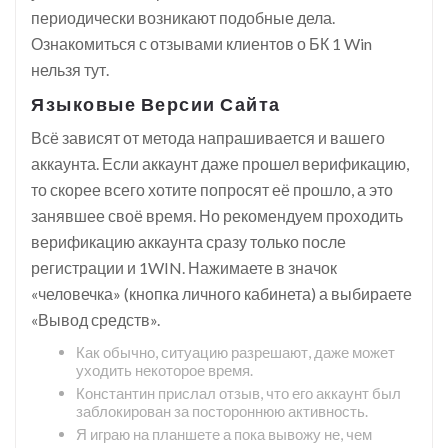
периодически возникают подобные дела.
Ознакомиться с отзывами клиентов о БК 1 Win
нельзя тут.
Языковые Версии Сайта
Всё зависят от метода напрашивается и вашего
аккаунта. Если аккаунт даже прошел верификацию,
то скорее всего хотите попросят её прошло, а это
занявшее своё время. Но рекомендуем проходить
верификацию аккаунта сразу только после
регистрации и 1WIN. Нажимаете в значок
«человечка» (кнопка личного кабинета) а выбираете
«Вывод средств».
Как обычно, ситуацию разрешают, даже может
уходить некоторое время.
Константин прислал отзыв, что его аккаунт был
заблокирован за постороннюю активность.
Я играю на планшете а пока вывожу не, чем