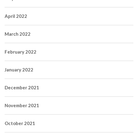
April 2022
March 2022
February 2022
January 2022
December 2021
November 2021
October 2021