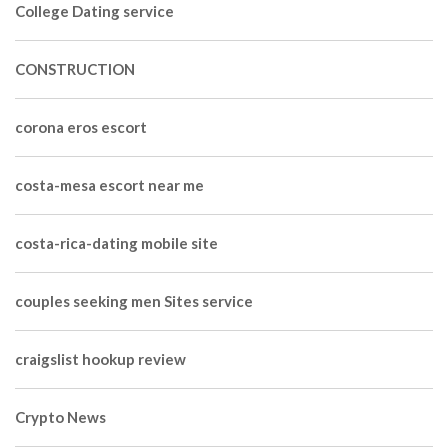
College Dating service
CONSTRUCTION
corona eros escort
costa-mesa escort near me
costa-rica-dating mobile site
couples seeking men Sites service
craigslist hookup review
Crypto News