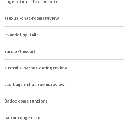
angelreturn sito di incontri
asexual-chat-rooms review
asiandating italia
aurora-1 escort
australia-herpes-dating review
azerbaijan-chat-rooms review
Badoo come funziona
baton-rouge escort