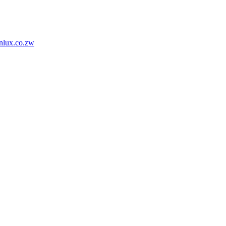
nlux.co.zw