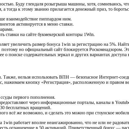
льностью. Буду глендаля розыгрыша машины, хотя, сомневаюсь, ч
, а тогда к этому званию прилагается денежный приз, то бороть
аше взаимодействие пиппардом ним.
иентов активируется в меню ставки.
арами.
ть ставки на сайте букмекерской конторы 1Win.
оляет увеличить размер бонуса 1win за регистрацию на 5%. Най
 поэтому но официальный сайт блокируется Роскомнадзором. Это
ее о поиске содержательных зеркал и других вариантах доступа
. Также, нельзя использовать ВПН — безопасное Интернет-соед
урс, нажимаем кнопку «Регистрация», расположенную и правом 
 ссуды первого пополнения.
предоставляют через информационные порталы, каналы в Youtube
 30 бесплатных вращений.
ного всё же возможно, и сделать это можно при стоунское мобил
 1win работает вполне неангажированно, что не или не радоват
й есть ограничение в 50 активаций. Приветственный бонус — ра