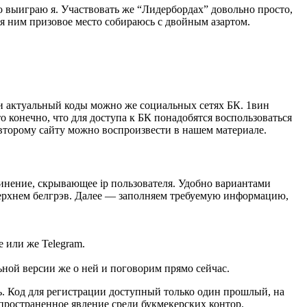
то выиграю я. Участвовать же “Лидербордах” довольно просто,
ся ним призовое место собираюсь с двойным азартом.
ти актуальный коды можно же социальных сетях БК. 1вин
 конечно, что для доступа к БК понадобятся воспользоваться
 второму сайту можно воспроизвести в нашем материале.
инение, скрывающее ip пользователя. Удобно вариантами
верхнем белгрэв. Далее — заполняем требуемую информацию,
 или же Telegram.
ьной версии же о ней и поговорим прямо сейчас.
ь. Код для регистрации доступный только один прошлый, на
спространенное явление среди букмекерских контор.