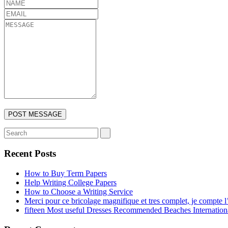
Recent Posts
How to Buy Term Papers
Help Writing College Papers
How to Choose a Writing Service
Merci pour ce bricolage magnifique et tres complet, je compte l’
fifteen Most useful Dresses Recommended Beaches Internation