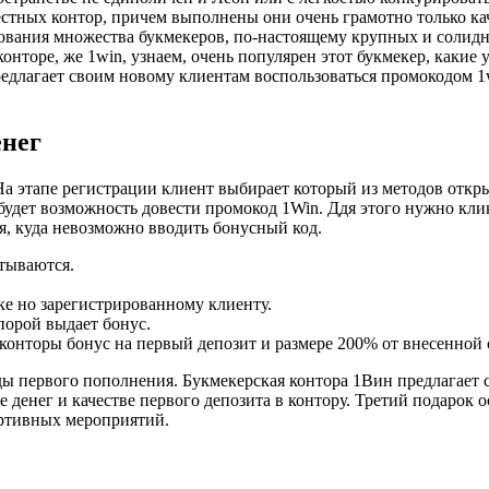
вестных контор, причем выполнены они очень грамотно только к
ования множества букмекеров, по-настоящему крупных и солидн
нторе, же 1win, узнаем, очень популярен этот букмекер, какие 
 предлагает своим новому клиентам воспользоваться промокод
енег
а этапе регистрации клиент выбирает который из методов открыт
ю будет возможность довести промокод 1Win. Ддя этого нужно кл
я, куда невозможно вводить бонусный код.
итываются.
е но зарегистрированному клиенту.
порой выдает бонус.
конторы бонус на первый депозит и размере 200% от внесенной
ды первого пополнения. Букмекерская контора 1Вин предлагает
 денег и качестве первого депозита в контору. Третий подарок 
ортивных мероприятий.