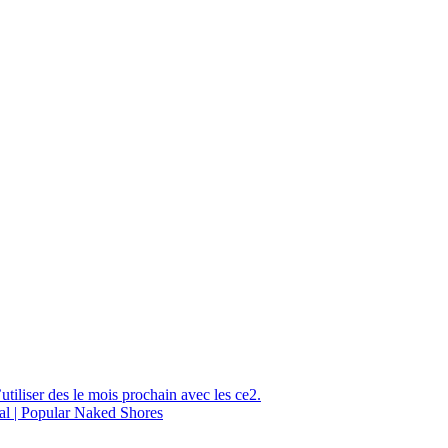
utiliser des le mois prochain avec les ce2.
al | Popular Naked Shores