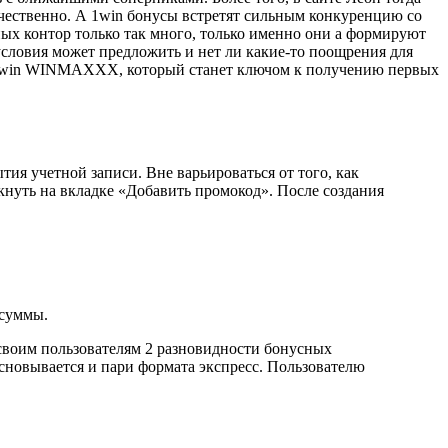
ачественно. А 1win бонусы встретят сильным конкуренцию со
ых контор только так много, только именно они а формируют
условия может предложить и нет ли какие-то поощрения для
ом 1win WINMAXXX, который станет ключом к получению первых
ия учетной записи. Вне варьироваться от того, как
икнуть на вкладке «Добавить промокод». После создания
 суммы.
 своим пользователям 2 разновидности бонусных
основывается и пари формата экспресс. Пользователю