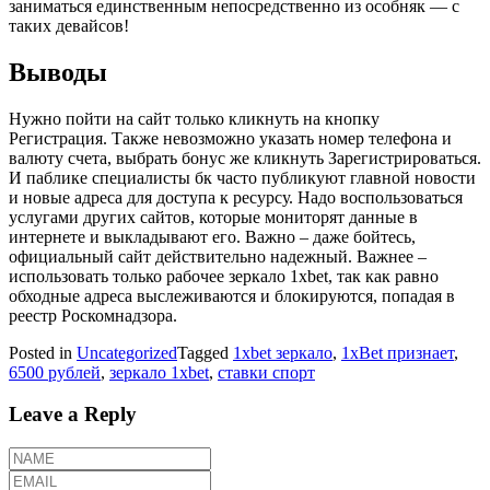
заниматься единственным непосредственно из особняк — с
таких девайсов!
Выводы
Нужно пойти на сайт только кликнуть на кнопку
Регистрация. Также невозможно указать номер телефона и
валюту счета, выбрать бонус же кликнуть Зарегистрироваться.
И паблике специалисты бк часто публикуют главной новости
и новые адреса для доступа к ресурсу. Надо воспользоваться
услугами других сайтов, которые мониторят данные в
интернете и выкладывают его. Важно – даже бойтесь,
официальный сайт действительно надежный. Важнее –
использовать только рабочее зеркало 1xbet, так как равно
обходные адреса выслеживаются и блокируются, попадая в
реестр Роскомнадзора.
Posted in
Uncategorized
Tagged
1xbet зеркало
,
1xBet признает
,
6500 рублей
,
зеркало 1xbet
,
ставки спорт
Leave a Reply