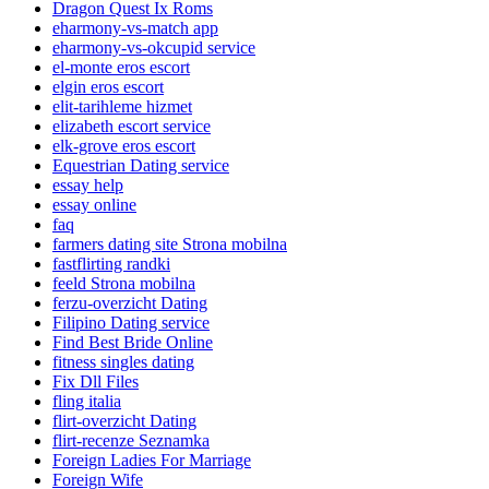
Dragon Quest Ix Roms
eharmony-vs-match app
eharmony-vs-okcupid service
el-monte eros escort
elgin eros escort
elit-tarihleme hizmet
elizabeth escort service
elk-grove eros escort
Equestrian Dating service
essay help
essay online
faq
farmers dating site Strona mobilna
fastflirting randki
feeld Strona mobilna
ferzu-overzicht Dating
Filipino Dating service
Find Best Bride Online
fitness singles dating
Fix Dll Files
fling italia
flirt-overzicht Dating
flirt-recenze Seznamka
Foreign Ladies For Marriage
Foreign Wife