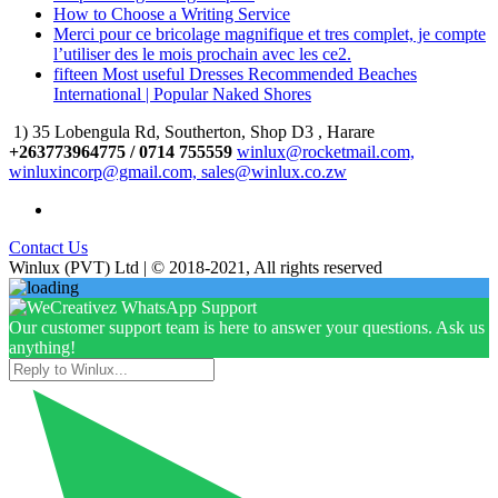
How to Choose a Writing Service
Merci pour ce bricolage magnifique et tres complet, je compte
l’utiliser des le mois prochain avec les ce2.
fifteen Most useful Dresses Recommended Beaches
International | Popular Naked Shores
1) 35 Lobengula Rd, Southerton, Shop D3 , Harare
+263773964775 / 0714 755559
winlux@rocketmail.com,
winluxincorp@gmail.com, sales@winlux.co.zw
Contact Us
Winlux (PVT) Ltd | © 2018-2021, All rights reserved
Our customer support team is here to answer your questions. Ask us
anything!