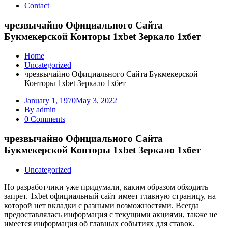
Contact
чрезвычайно Официального Сайта
Букмекерской Конторы 1xbet Зеркало 1хбет
Home
Uncategorized
чрезвычайно Официального Сайта Букмекерской
Конторы 1xbet Зеркало 1хбет
January 1, 1970
May 3, 2022
By admin
0 Comments
чрезвычайно Официального Сайта
Букмекерской Конторы 1xbet Зеркало 1хбет
Uncategorized
Но разработчики уже придумали, каким образом обходить
запрет. 1xbet официальный сайт имеет главную страницу, на
которой нет вкладки с разными возможностями. Всегда
предоставлялась информация с текущими акциями, также не
имеется информация об главных событиях для ставок.