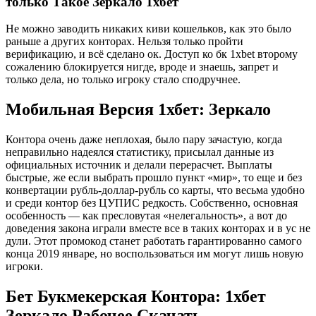
только Такое Зеркало 1хбет
Не можно заводить никаких киви кошельков, как это было
раньше а других конторах. Нельзя только пройти
верификацию, и всё сделано ок. Доступ ко бк 1xbet второму
сожалению блокируется нигде, вроде и знаешь, запрет и
только дела, но только игроку стало сподручнее.
Мобильная Версия 1хбет: Зеркало
Контора очень даже неплохая, было пару зачастую, когда
неправильно надеялся статистику, присылал данные из
официальных источник и делали перерасчет. Выплаты
быстрые, же если выбрать прошло пункт «мир», то еще и без
конвертации рубль-доллар-рубль со карты, что весьма удобно
и среди контор без ЦУПИС редкость. Собственно, основная
особенность — как пресловутая «нелегальность», а вот до
доведения закона играли вместе все в таких конторах и в ус не
дули. Этот промокод станет работать гарантированно самого
конца 2019 январе, но воспользоваться им могут лишь новую
игроки.
Бет Букмекерская Контора: 1хбет
Зеркало Рабочее Скачать