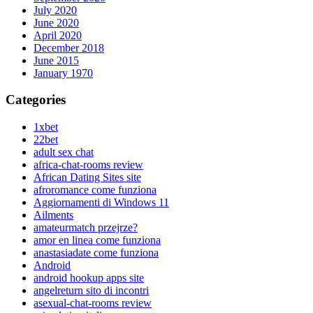
July 2020
June 2020
April 2020
December 2018
June 2015
January 1970
Categories
1xbet
22bet
adult sex chat
africa-chat-rooms review
African Dating Sites site
afroromance come funziona
Aggiornamenti di Windows 11
Ailments
amateurmatch przejrze?
amor en linea come funziona
anastasiadate come funziona
Android
android hookup apps site
angelreturn sito di incontri
asexual-chat-rooms review