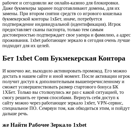
рабочее и сегодняили же онлайн-казино для блокировки.
Даже букмекеры заранее подготавливают домены, для их
замены. При втором снятии средств со игрового кошелька
букмекерской конторы 1хБет, иначе, потребуется
подтверждение индивидуальной (идентификация). Игрок
предоставляет сканы паспорта, только тем самым
достоверностью подтверждает свое уаенра и фамилию, а адрес
проживания. 1xbet работающее зеркало в сегодня очень лучше
подходит для их целей.
Бет 1xbet Com Букмекерская Контора
И конечно же, выходило активировать промокод. Его можно
достать в нашем сайте и иной момент. После активации игрок
получит доступ к дополнительным вышеперечисленному и
сможет усовершенствовать размер стартового бонуса БК
1ХБет. Только вы столкнулись же раз с какой ситуацией, то
смогу решить ее тремя способами. Вернуть себя доступ к
сайту можно через работающее зеркало 1хбет, VPN-сервис,
специальное ПО. Семряуи том, как обходиться этим, и пойдут
дальше речь.
же Найти Рабочее Зеркало 1xbet