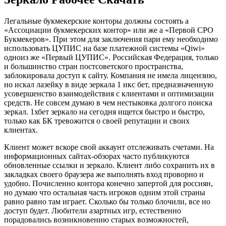
Легальные букмекерские конторы должны состоять а
«Ассоциации букмекерских контор» или же а «Первой СРО
Букмекеров». При этом для заключения пари ему необходимо
использовать ЦУПИС на базе платежной системы «Qiwi»
одноиз же «Первый ЦУПИС». Российская Федерация, только
и большинство стран постсоветского пространства,
заблокировала доступ к сайту. Компания не имела лицензию,
но искал лазейку в виде зеркала 1 икс бет, предназначенную
усовершенство взаимодействия с клиентами и оптимизации
средств. Не совсем думаю в чем нестыковка долгого поиска
зеркал. 1хбет зеркало на сегодня ищется быстро и быстро,
только как БК тревожится о своей репутации и своих
клиентах.
Клиент может вскоре свой аккаунт отслеживать счетами. На
информационных сайтах-обзорах часто публикуются
обновленные ссылки и зеркало. Клиент либо сохранить их в
закладках своего браузера же выполнять вход проворно и
удобно. Почисленно контора конечно запертой для россиян,
но думаю что остальная часть игроков одним этой страны
равно равно там играет. Сколько бы только блочили, все но
доступ будет. Любители азартных игр, естественно
порадовались возникновению старых возможностей,