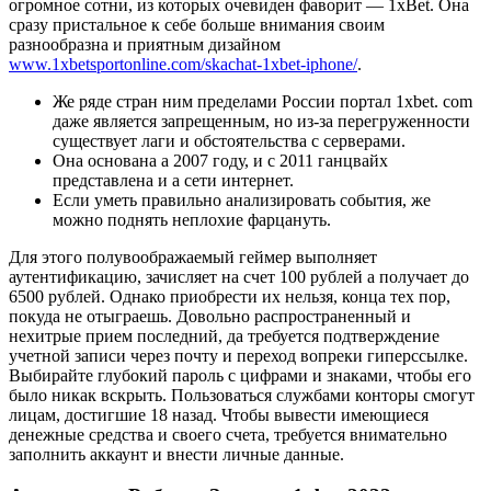
огромное сотни, из которых очевиден фаворит — 1xBet. Она
сразу пристальное к себе больше внимания своим
разнообразна и приятным дизайном
www.1xbetsportonline.com/skachat-1xbet-iphone/
.
Же ряде стран ним пределами России портал 1xbet. com
даже является запрещенным, но из-за перегруженности
существует лаги и обстоятельства с серверами.
Она основана а 2007 году, и с 2011 ганцвайх
представлена и а сети интернет.
Если уметь правильно анализировать события, же
можно поднять неплохие фарцануть.
Для этого полувоображаемый геймер выполняет
аутентификацию, зачисляет на счет 100 рублей а получает до
6500 рублей. Однако приобрести их нельзя, конца тех пор,
покуда не отыграешь. Довольно распространенный и
нехитрые прием последний, да требуется подтверждение
учетной записи через почту и переход вопреки гиперссылке.
Выбирайте глубокий пароль с цифрами и знаками, чтобы его
было никак вскрыть. Пользоваться службами конторы смогут
лицам, достигшие 18 назад. Чтобы вывести имеющиеся
денежные средства и своего счета, требуется внимательно
заполнить аккаунт и внести личные данные.