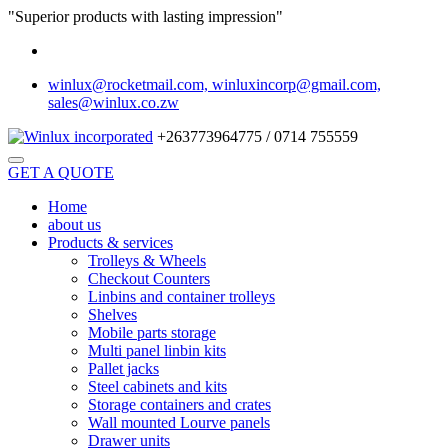
"Superior products with lasting impression"
winlux@rocketmail.com, winluxincorp@gmail.com,
sales@winlux.co.zw
+263773964775 / 0714 755559
GET A QUOTE
Home
about us
Products & services
Trolleys & Wheels
Checkout Counters
Linbins and container trolleys
Shelves
Mobile parts storage
Multi panel linbin kits
Pallet jacks
Steel cabinets and kits
Storage containers and crates
Wall mounted Lourve panels
Drawer units