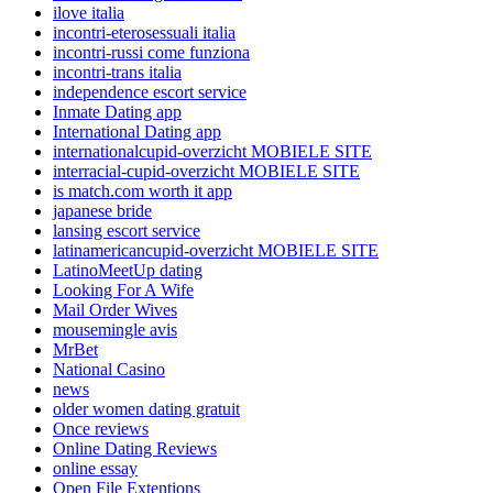
ilove italia
incontri-eterosessuali italia
incontri-russi come funziona
incontri-trans italia
independence escort service
Inmate Dating app
International Dating app
internationalcupid-overzicht MOBIELE SITE
interracial-cupid-overzicht MOBIELE SITE
is match.com worth it app
japanese bride
lansing escort service
latinamericancupid-overzicht MOBIELE SITE
LatinoMeetUp dating
Looking For A Wife
Mail Order Wives
mousemingle avis
MrBet
National Casino
news
older women dating gratuit
Once reviews
Online Dating Reviews
online essay
Open File Extentions