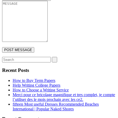
Recent Posts
How to Buy Term Papers
Help Writing College Papers
How to Choose a Writing Service
Merci pour ce bricolage magnifique et tres complet, je compte
l’utiliser des le mois prochain avec les ce2.
fifteen Most useful Dresses Recommended Beaches
International | Popular Naked Shores