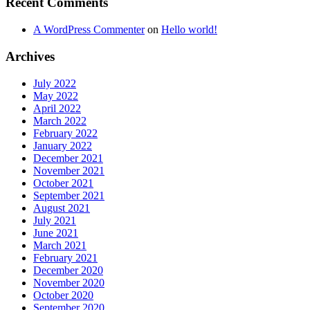
Recent Comments
A WordPress Commenter
on
Hello world!
Archives
July 2022
May 2022
April 2022
March 2022
February 2022
January 2022
December 2021
November 2021
October 2021
September 2021
August 2021
July 2021
June 2021
March 2021
February 2021
December 2020
November 2020
October 2020
September 2020