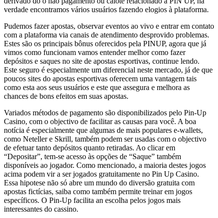
derivado do o não pagamento ou calote relacionado a PIN UP, na
verdade encontramos vários usuários fazendo elogios à plataforma.
Pudemos fazer apostas, observar eventos ao vivo e entrar em contato
com a plataforma via canais de atendimento desprovido problemas.
Estes são os principais bônus oferecidos pela PINUP, agora que já
vimos como funcionam vamos entender melhor como fazer
depósitos e saques no site de apostas esportivas, continue lendo.
Este seguro é especialmente um diferencial neste mercado, já de que
poucos sites do apostas esportivas oferecem uma vantagem tais
como esta aos seus usuários e este que assegura e melhora as
chances de bons efeitos em suas apostas.
Variados métodos de pagamento são disponibilizados pelo Pin-Up
Casino, com o objectivo de facilitar as causas para você. A boa
notícia é especialmente que algumas de mais populares e-wallets,
como Neteller e Skrill, também podem ser usadas com o objectivo
de efetuar tanto depósitos quanto retiradas. Ao clicar em
“Depositar”, tem-se acesso às opções de “Saque” também
disponíveis ao jogador. Como mencionado, a maioria destes jogos
acima podem vir a ser jogados gratuitamente no Pin Up Casino.
Essa hipotese não só abre um mundo do diversão gratuita com
apostas fictícias, saiba como também permite treinar em jogos
específicos. O Pin-Up facilita an escolha pelos jogos mais
interessantes do cassino.