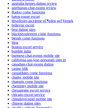
australia-herpes-dating review
azerbaijan-chat-rooms review
Badoo come funziona
baton-rouge escort
bbwdesire-inceleme gГ¶zden geГ§irmek
bellevue escort
best dating sites
blackpeoplemeet come funziona
blendr come funziona
blog
boston escort service
bumble italia
burmese-chat-rooms mobile site
california-san-jose-personals sign in
canadian-chat-rooms dating
casino blik
casualdates come funziona
chatiw mobile site
chatspin come funziona
chemistry mobile site
chesapeake escort service
chicago escort service
chinalovecupid mobile site
chinese dating sites
chodit-s-nekym Seznamka