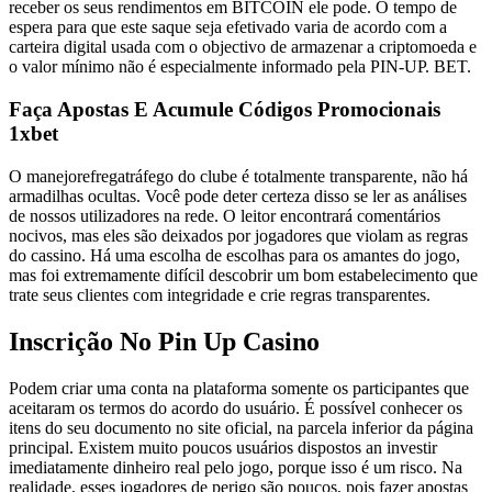
receber os seus rendimentos em BITCOIN ele pode. O tempo de
espera para que este saque seja efetivado varia de acordo com a
carteira digital usada com o objectivo de armazenar a criptomoeda e
o valor mínimo não é especialmente informado pela PIN-UP. BET.
Faça Apostas E Acumule Códigos Promocionais
1xbet
O manejorefregatráfego do clube é totalmente transparente, não há
armadilhas ocultas. Você pode deter certeza disso se ler as análises
de nossos utilizadores na rede. O leitor encontrará comentários
nocivos, mas eles são deixados por jogadores que violam as regras
do cassino. Há uma escolha de escolhas para os amantes do jogo,
mas foi extremamente difícil descobrir um bom estabelecimento que
trate seus clientes com integridade e crie regras transparentes.
Inscrição No Pin Up Casino
Podem criar uma conta na plataforma somente os participantes que
aceitaram os termos do acordo do usuário. É possível conhecer os
itens do seu documento no site oficial, na parcela inferior da página
principal. Existem muito poucos usuários dispostos an investir
imediatamente dinheiro real pelo jogo, porque isso é um risco. Na
realidade, esses jogadores de perigo são poucos, pois fazer apostas