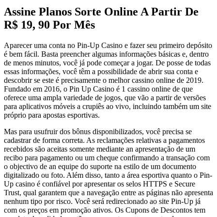
Assine Planos Sorte Online A Partir De
R$ 19, 90 Por Mês
Aparecer uma conta no Pin-Up Casino e fazer seu primeiro depósito
é bem fácil. Basta preencher algumas informações básicas e, dentro
de menos minutos, você já pode começar a jogar. De posse de todas
essas informações, você têm a possibilidade de abrir sua conta e
descobrir se este é precisamente o melhor cassino online de 2019.
Fundado em 2016, o Pin Up Casino é 1 cassino online de que
oferece uma ampla variedade de jogos, que vão a partir de versões
para aplicativos móveis a crupiês ao vivo, incluindo também um site
próprio para apostas esportivas.
Mas para usufruir dos bônus disponibilizados, você precisa se
cadastrar de forma correta. As reclamações relativas a pagamentos
recebidos são aceitas somente mediante an apresentação de um
recibo para pagamento ou um cheque confirmando a transação com
o objectivo de an equipe do suporte na estilo de um documento
digitalizado ou foto. Além disso, tanto a área esportiva quanto o Pin-
Up casino é confiável por apresentar os selos HTTPS e Secure
Trust, qual garantem que a navegação entre as páginas não apresenta
nenhum tipo por risco. Você será redirecionado ao site Pin-Up já
com os preços em promoção ativos. Os Cupons de Descontos tem