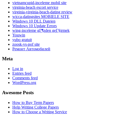
vietnamcupid-inceleme mobil site
virginia-beach escort service
virginia-virginia-beach-dating review
wicca-datingsites MOBIELE SITE
Windows 10 DLL Dateien
Windows 10 Update Errors
wing-inceleme gГ¶zden geГ§irmek
Youwin
yubo gratuit
zoosk-vs-pof site
Ремонт Автомобилей
Meta
Log in
Entries feed
Comments feed
WordPress.org
Awesome Posts
How to Buy Term Papers
Help Writing College Papers
How to Choose a Writing Service