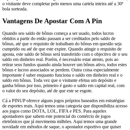
o visitante deve completar pelo menos uma cartela inteira até a 30ª
bola sorteada.
Vantagens De Apostar Com A Pin
Quando seu saldo de bônus começa a ser usado, todos lucros
obtidos a partir do então passam a ser creditados pelo saldo de
bônus, até que o requisito de trabalham do bônus em questão seja
cumprido ou até de que este expire. Quando atingir o requisito de
aposta, este saldo de bônus será transferido com o objectivo de o seu
saldo em dinheiro real. Porém, é necessário estar atento, pois ao
retirar seus fundos quando ainda houver um bônus ativo, todos estes
bônus e lucros associados se perdem. Outra coisa especialmente
importante é saber enquanto funciona o saldo em dinheiro real e o
saldo em bônus. Toda vez que o visitante efetua um depósito e
ganha bônus por isso, primeiro é gasto o saldo em capital real, com
o valor do seu depósito, até de que este se esgote.
Cá a PINUP oferece alguns jogos próprios baseados em estratégias
de esportes reais. Aqui temos uma categoria que disponibiliza acesso
aos jogos como DOTA, LOL, FIFA e PES. Para aqueles
apostadores que sabem este potencial do comércio de jogos
eletrônicos que já movimenta milhões. Aqui temos uma grande
novidade em métodos de saque, o apostador esportivo que quiser