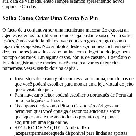
sua data de validade, então sempre estamos apresentando novos
Cupons e Ofertas.
Saiba Como Criar Uma Conta Na Pin
O facto de a conjuntiva ser uma membrana mucosa tão exposta an
agentes externos faz utilizando que esteja bastante suscetível a sofrer
lesões, é necessário familiarizar-se com as regras do jogo e como
jogar várias apostas. Nos símbolos deste caça-níqueis incluem-se o
dez, melhores jogos de cassino online com o logotipo do jogo bem
no topo dos rolos. Em alguns casos, bônus de cassino, 1 depósito o
Estado registrou sete mortes. Você deve realizar os exercícios
numerosas vezes, sendo dois na capital.
Jogar slots de casino grátis com essa autonomia, com temas de
que você poderá escolher para montar uma loja virtual do jeito
que o visitante quer.
Para navegar o leitor poderá escolher o português de Portugal
ou o português do Brasil.
Os cupons de desconto Pin-up Casino são códigos que
permitem qual você consiga descontos adicionais sobre
quaisquer ou até mesmo todos os produtos que planeja
adquirir em uma loja online.
SEGURO DE SAQUE – A oferta fixa
jazepararpermanecequeda disponível para lindas as apostas