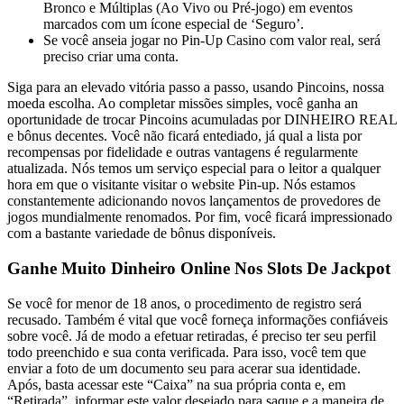
Bronco e Múltiplas (Ao Vivo ou Pré-jogo) em eventos
marcados com um ícone especial de ‘Seguro’.
Se você anseia jogar no Pin-Up Casino com valor real, será
preciso criar uma conta.
Siga para an elevado vitória passo a passo, usando Pincoins, nossa
moeda escolha. Ao completar missões simples, você ganha an
oportunidade de trocar Pincoins acumuladas por DINHEIRO REAL
e bônus decentes. Você não ficará entediado, já qual a lista por
recompensas por fidelidade e outras vantagens é regularmente
atualizada. Nós temos um serviço especial para o leitor a qualquer
hora em que o visitante visitar o website Pin-up. Nós estamos
constantemente adicionando novos lançamentos de provedores de
jogos mundialmente renomados. Por fim, você ficará impressionado
com a bastante variedade de bônus disponíveis.
Ganhe Muito Dinheiro Online Nos Slots De Jackpot
Se você for menor de 18 anos, o procedimento de registro será
recusado. Também é vital que você forneça informações confiáveis ​​
sobre você. Já de modo a efetuar retiradas, é preciso ter seu perfil
todo preenchido e sua conta verificada. Para isso, você tem que
enviar a foto de um documento seu para acerar sua identidade.
Após, basta acessar este “Caixa” na sua própria conta e, em
“Retirada”, informar este valor desejado para saque e a maneira de