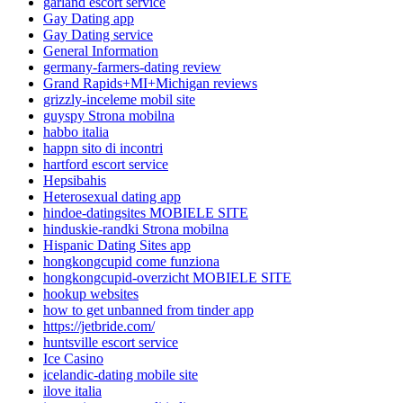
garland escort service
Gay Dating app
Gay Dating service
General Information
germany-farmers-dating review
Grand Rapids+MI+Michigan reviews
grizzly-inceleme mobil site
guyspy Strona mobilna
habbo italia
happn sito di incontri
hartford escort service
Hepsibahis
Heterosexual dating app
hindoe-datingsites MOBIELE SITE
hinduskie-randki Strona mobilna
Hispanic Dating Sites app
hongkongcupid come funziona
hongkongcupid-overzicht MOBIELE SITE
hookup websites
how to get unbanned from tinder app
https://jetbride.com/
huntsville escort service
Ice Casino
icelandic-dating mobile site
ilove italia