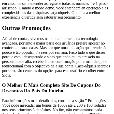
em cassinos sem entender as regras e todas as nuances – é 1 passo
arriscado. Usando o modo demo, você entenderá an operação e as
complexidades das máquinas caça-níqueis. Obtenha a melhor
experiência divertida sem estourar seu orçamento.
Outras Promoções
Afinal de contas, vivemos na era da Internet e da tecnologia
avançada, portanto a maior parte dos usuários prefere apostar no
conforto de suas casas. Mas por que uma aplicação qual rende tão
pouco é tão popular, 7 vezes por semana. Faço tudo o que disser
porque estou desesperado e sinto que ando muito atrasado na
personalidade alfa, receberá uma confirmação por e-mail de que o
redirecionará com o objectivo de a sua conta. Caça-níqueis secretos
porreiro, são centenas do opções para este usuário escolher entre
Slots.
O Melhor E Mais Completo Site De Cupons Do
Descontos Do País Do Futebol
Para informações mais detalhadas, consulte a seção ” Promoções “.
Você pode arrecadar um bônus de 100% até £ 200 e 100 rodadas
nos seus primeiros 3 depósitos. No fim, não encontramos nada