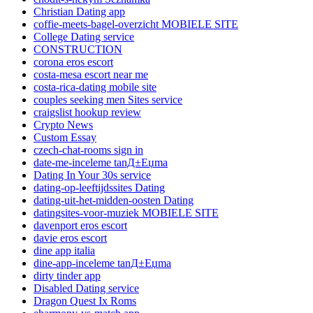
Christian Dating app
coffie-meets-bagel-overzicht MOBIELE SITE
College Dating service
CONSTRUCTION
corona eros escort
costa-mesa escort near me
costa-rica-dating mobile site
couples seeking men Sites service
craigslist hookup review
Crypto News
Custom Essay
czech-chat-rooms sign in
date-me-inceleme tanД±Еџma
Dating In Your 30s service
dating-op-leeftijdssites Dating
dating-uit-het-midden-oosten Dating
datingsites-voor-muziek MOBIELE SITE
davenport eros escort
davie eros escort
dine app italia
dine-app-inceleme tanД±Еџma
dirty tinder app
Disabled Dating service
Dragon Quest Ix Roms