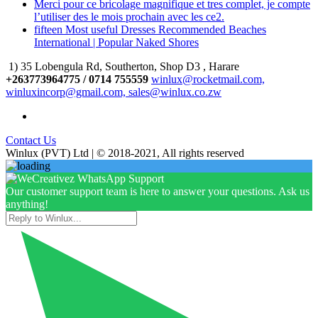
Merci pour ce bricolage magnifique et tres complet, je compte
l’utiliser des le mois prochain avec les ce2.
fifteen Most useful Dresses Recommended Beaches
International | Popular Naked Shores
1) 35 Lobengula Rd, Southerton, Shop D3 , Harare
+263773964775 / 0714 755559
winlux@rocketmail.com,
winluxincorp@gmail.com, sales@winlux.co.zw
Contact Us
Winlux (PVT) Ltd | © 2018-2021, All rights reserved
Our customer support team is here to answer your questions. Ask us
anything!