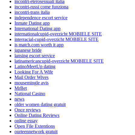
incontri-eterosessuali italia
incontri-russi come funziona
incontri-trans italia
independence escort service
Inmate Dating app
International Dating app
internationalcupid-overzicht MOBIELE SITE
interracial-cupid-overzicht MOBIELE SITE
is match.com worth it app
japanese bride
lansing escort service
latinamericancupid-overzicht MOBIELE SITE
LatinoMeetUp dating
Looking For A Wife
Mail Order Wives
mousemingle avis
MrBet
National Casino
news
older women dating gratuit
Once reviews
Online Dating Reviews
online essay
Open File Extentions
ourteennetwork gratuit