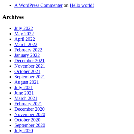
A WordPress Commenter
on
Hello world!
Archives
July 2022
May 2022
April 2022
March 2022
February 2022
January 2022
December 2021
November 2021
October 2021
September 2021
August 2021
July 2021
June 2021
March 2021
February 2021
December 2020
November 2020
October 2020
September 2020
July 2020