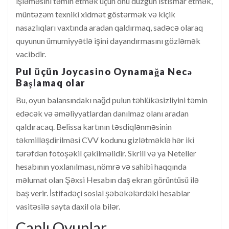
işləməsini təmin etmək üçün onu düzgün istismar etmək,
müntəzəm texniki xidmət göstərmək və kiçik
nasazlıqları vaxtında aradan qaldırmaq, sadəcə olaraq
quyunun ümumiyyətlə işini dayandırmasını gözləmək
vacibdir.
Pul üçün Joycasino Oynamağa Necə
Başlamaq olar
Bu, oyun balansındakı nağd pulun təhlükəsizliyini təmin
edəcək və əməliyyatlardan danılmaz olanı aradan
qaldıracaq. Belissa kartının təsdiqlənməsinin
təkmilləşdirilməsi CVV kodunu gizlətməklə hər iki
tərəfdən fotoşəkil çəkilməlidir. Skrill və ya Neteller
hesabının yoxlanılması, nömrə və sahibi haqqında
məlumat olan Şəxsi Hesabın daş ekran görüntüsü ilə
baş verir. İstifadəçi sosial şəbəkələrdəki hesablar
vasitəsilə sayta daxil ola bilər.
Canlı Oyunlar