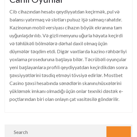
Cib cihazından hesabı qeydiyyatdan keçirmək, pul və
balansı yatırmaq və slotları pulsuz işə salmaq rahatdır.
Kazinonun mobil versiyası cihazın böyük ekranına tam
uyğunlaşdırılıb. Və gizli menyunu uğurla həyata keçirdi
və təhlükəli bölmələrə dərhal daxil olmaq üçün
düymələr təqdim etdi. Digər vaxtlarda kazino rəhbərliyi
yoxlama proseduruna başlaya bilər. Təcrübəli oyunçular
yeni başlayanlara profili qeydiyyatdan keçirdikdən sonra
şəxsiyyətlərini təsdiq etməyi tövsiyə edirlər. Mostbet
Casino şəxsi hesabında sənədlərin skanını/nüsxələrini
yükləmək imkanı olmadığı üçün onlar texniki dəstək e-
poçtlarından biri olan onlayn çat vasitəsilə göndərilir.