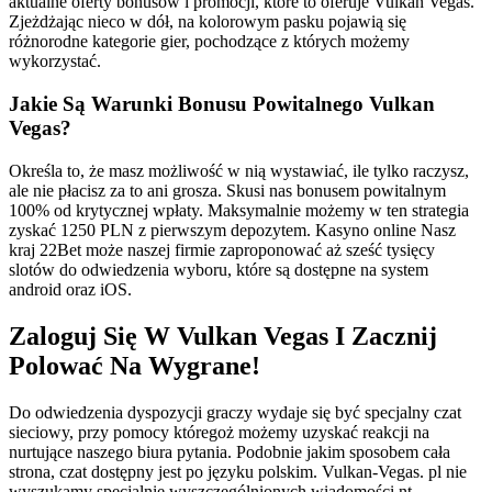
aktualne oferty bonusów i promocji, które to oferuje Vulkan Vegas.
Zjeżdżając nieco w dół, na kolorowym pasku pojawią się
różnorodne kategorie gier, pochodzące z których możemy
wykorzystać.
Jakie Są Warunki Bonusu Powitalnego Vulkan
Vegas?
Określa to, że masz możliwość w nią wystawiać, ile tylko raczysz,
ale nie płacisz za to ani grosza. Skusi nas bonusem powitalnym
100% od krytycznej wpłaty. Maksymalnie możemy w ten strategia
zyskać 1250 PLN z pierwszym depozytem. Kasyno online Nasz
kraj 22Bet może naszej firmie zaproponować aż sześć tysięcy
slotów do odwiedzenia wyboru, które są dostępne na system
android oraz iOS.
Zaloguj Się W Vulkan Vegas I Zacznij
Polować Na Wygrane!
Do odwiedzenia dyspozycji graczy wydaje się być specjalny czat
sieciowy, przy pomocy któregoż możemy uzyskać reakcji na
nurtujące naszego biura pytania. Podobnie jakim sposobem cała
strona, czat dostępny jest po języku polskim. Vulkan-Vegas. pl nie
wyszukamy specjalnie wyszczególnionych wiadomości nt.