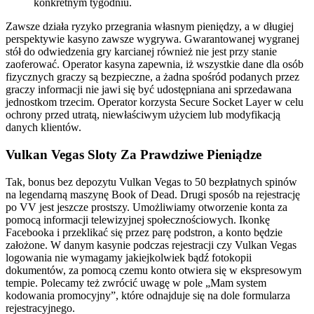
konkretnym tygodniu.
Zawsze działa ryzyko przegrania własnym pieniędzy, a w długiej
perspektywie kasyno zawsze wygrywa. Gwarantowanej wygranej
stół do odwiedzenia gry karcianej również nie jest przy stanie
zaoferować. Operator kasyna zapewnia, iż wszystkie dane dla osób
fizycznych graczy są bezpieczne, a żadna spośród podanych przez
graczy informacji nie jawi się być udostępniana ani sprzedawana
jednostkom trzecim. Operator korzysta Secure Socket Layer w celu
ochrony przed utratą, niewłaściwym użyciem lub modyfikacją
danych klientów.
Vulkan Vegas Sloty Za Prawdziwe Pieniądze
Tak, bonus bez depozytu Vulkan Vegas to 50 bezpłatnych spinów
na legendarną maszynę Book of Dead. Drugi sposób na rejestrację
po VV jest jeszcze prostszy. Umożliwiamy otworzenie konta za
pomocą informacji telewizyjnej społecznościowych. Ikonkę
Facebooka i przeklikać się przez parę podstron, a konto będzie
założone. W danym kasynie podczas rejestracji czy Vulkan Vegas
logowania nie wymagamy jakiejkolwiek bądź fotokopii
dokumentów, za pomocą czemu konto otwiera się w ekspresowym
tempie. Polecamy też zwrócić uwagę w pole „Mam system
kodowania promocyjny”, które odnajduje się na dole formularza
rejestracyjnego.