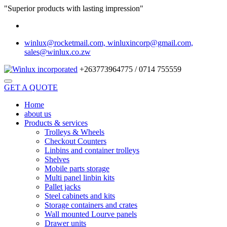
"Superior products with lasting impression"
winlux@rocketmail.com, winluxincorp@gmail.com,
sales@winlux.co.zw
+263773964775 / 0714 755559
GET A QUOTE
Home
about us
Products & services
Trolleys & Wheels
Checkout Counters
Linbins and container trolleys
Shelves
Mobile parts storage
Multi panel linbin kits
Pallet jacks
Steel cabinets and kits
Storage containers and crates
Wall mounted Lourve panels
Drawer units