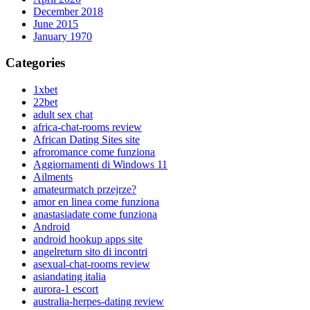
December 2018
June 2015
January 1970
Categories
1xbet
22bet
adult sex chat
africa-chat-rooms review
African Dating Sites site
afroromance come funziona
Aggiornamenti di Windows 11
Ailments
amateurmatch przejrze?
amor en linea come funziona
anastasiadate come funziona
Android
android hookup apps site
angelreturn sito di incontri
asexual-chat-rooms review
asiandating italia
aurora-1 escort
australia-herpes-dating review