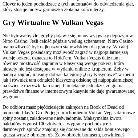
Clover to jeden pochodzące z tych automatów do odwiedzenia gier,
który stosuje motyw garnuszka złota na końcu tęczy.
Gry Wirtualne W Vulkan Vegas
Nie bytowałby źle, gdyby pojawił się bonus wyjąwszy depozytu w
Nitro Casino. Jeśli całość pójdzie według schematem, Nitro Casino
ma możliwość być najlepszym stanowiskiem dla graczy. W całej
Vulkan Vegas posiadamy możliwość zagrać w najpopularniejszą
wersję pokera, oznacza to Hold’em. Vulkan Vegas daje nam
również możliwość zagrania w klasyczną wersję pokera, która
niestety nie jest dostępna w wydaniu online z krupierem. Żeby w
panią a zagrać, musimy dobrać kategorię „Gry Kasynowe” w menu
jak i również tam odnaleźć klasyczną odsłonę tej najpopularniejszej
na świecie rozrywki karcianej. Pamiętajcie jednakże, że gra na
prawdziwe finanse w internetowym kasynie nie daje gwarantowanej
wygranej.
Do odbioru masz pięćdziesięciu zakręceń na Book of Dead od
momentu Play’n Go. Po jego uruchomieniu Vulkan Vegas darmowe
spiny zostaną załadowane nieświadomie. Maksymalna kwota
nakładów wynosi 100 złotych, a wygrane pochodzące z
darmowych spinów znajdują się dodawane do salda bonusowego
gracza wraz z obrotem x3. Żeby obrócić bonusem, powinieneś