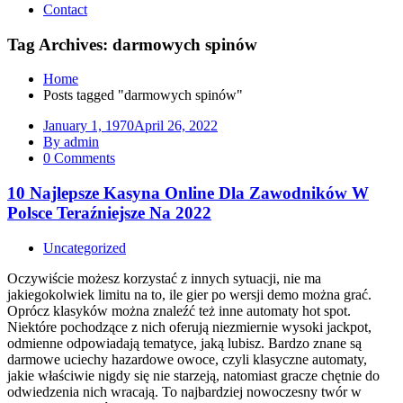
Contact
Tag Archives: darmowych spinów
Home
Posts tagged "darmowych spinów"
January 1, 1970
April 26, 2022
By admin
0 Comments
10 Najlepsze Kasyna Online Dla Zawodników W
Polsce Teraźniejsze Na 2022
Uncategorized
Oczywiście możesz korzystać z innych sytuacji, nie ma
jakiegokolwiek limitu na to, ile gier po wersji demo można grać.
Oprócz klasyków można znaleźć też inne automaty hot spot.
Niektóre pochodzące z nich oferują niezmiernie wysoki jackpot,
odmienne odpowiadają tematyce, jaką lubisz. Bardzo znane są
darmowe uciechy hazardowe owoce, czyli klasyczne automaty,
jakie właściwie nigdy się nie starzeją, natomiast gracze chętnie do
odwiedzenia nich wracają. To najbardziej nowoczesny twór w