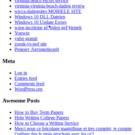
virginia-beach escort service
virginia-virginia-beach-dating review
wicca-datingsites MOBIELE SITE
Windows 10 DLL Dateien
Windows 10 Update Errors
wing-inceleme gГ¶zden geГ§irmek
Youwin
yubo gratuit
zoosk-vs-pof site
Ремонт Автомобилей
Meta
Log in
Entries feed
Comments feed
WordPress.org
Awesome Posts
How to Buy Term Papers
Help Writing College Papers
How to Choose a Writing Service
Merci pour ce bricolage magnifique et tres complet, je compte
l’utiliser des le mois prochain avec les ce2.