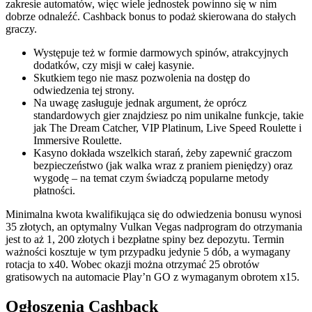
zakresie automatów, więc wiele jednostek powinno się w nim
dobrze odnaleźć. Cashback bonus to podaż skierowana do stałych
graczy.
Występuje też w formie darmowych spinów, atrakcyjnych
dodatków, czy misji w całej kasynie.
Skutkiem tego nie masz pozwolenia na dostęp do
odwiedzenia tej strony.
Na uwagę zasługuje jednak argument, że oprócz
standardowych gier znajdziesz po nim unikalne funkcje, takie
jak The Dream Catcher, VIP Platinum, Live Speed ​​Roulette i
Immersive Roulette.
Kasyno dokłada wszelkich starań, żeby zapewnić graczom
bezpieczeństwo (jak walka wraz z praniem pieniędzy) oraz
wygodę – na temat czym świadczą popularne metody
płatności.
Minimalna kwota kwalifikująca się do odwiedzenia bonusu wynosi
35 złotych, an optymalny Vulkan Vegas nadprogram do otrzymania
jest to aż 1, 200 złotych i bezpłatne spiny bez depozytu. Termin
ważności kosztuje w tym przypadku jedynie 5 dób, a wymagany
rotacja to x40. Wobec okazji można otrzymać 25 obrotów
gratisowych na automacie Play’n GO z wymaganym obrotem x15.
Ogłoszenia Cashback