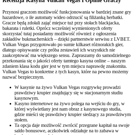
Recenzja Kasyna Vulkan Vegas I Opinie Graczy
Przynosi graczom możliwość funkcjonowania w bardziej znane gry
hazardowe, o ile automaty wideo odrzucić są filiżanką herbatki.
Gracze będą zdołali zająć miejsce tuż przy stołach blackjacka,
bakarata i ruletki. Oprócz wcześniej wymienionych oferty
skorzystać tutaj posiadamy możliwość również z ogłoszenia
zakładów bukmacherskich – dzięki partnerstwie serwisu z LVBET.
Vulkan Vegas przygotowało po sumie kilkaset różnorakich gier,
dlatego opisywanie czy próba zestawień ich wszystkich nie
zaakceptować ma większego sensu. Zapraszamy do samodzielnego
przekonania się o jakości oferty tamtego kasyna online – naszym
zdaniem klasa kodu gier jest w tym miejscu naprawdę znakomita.
Vulkan Vegas to konkretne z tych kasyn, które na pewno możemy
nazwać bezpiecznym.
W kasynie na żywo Vulkan Vegas rozgrywkę prowadzi
prawdziwy krupier znajdujący się w stacjonarnym studiu
kasynowym.
Kasyno internetowe na żywo polega na wejściu do gry, w
której wyświetlany jest nam obraz z kasynowego studia,
gdzie mieści się prawdziwy krupier siedzący za prawdziwym
stołem.
Ta opcja daje możliwość zwrócić przegrane kapitał na swoje
saldo bonusowe, aczkolwiek odziałuje na to zabawa w