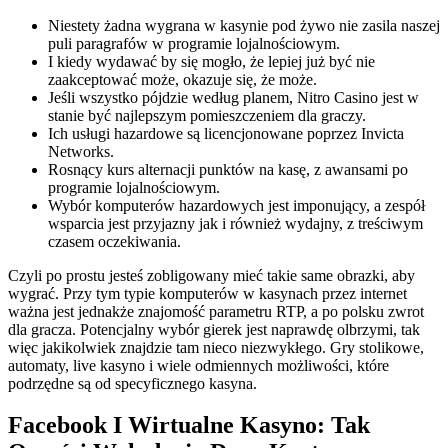
Niestety żadna wygrana w kasynie pod żywo nie zasila naszej
puli paragrafów w programie lojalnościowym.
I kiedy wydawać by się mogło, że lepiej już być nie
zaakceptować może, okazuje się, że może.
Jeśli wszystko pójdzie według planem, Nitro Casino jest w
stanie być najlepszym pomieszczeniem dla graczy.
Ich usługi hazardowe są licencjonowane poprzez Invicta
Networks.
Rosnący kurs alternacji punktów na kasę, z awansami po
programie lojalnościowym.
Wybór komputerów hazardowych jest imponujący, a zespół
wsparcia jest przyjazny jak i również wydajny, z treściwym
czasem oczekiwania.
Czyli po prostu jesteś zobligowany mieć takie same obrazki, aby
wygrać. Przy tym typie komputerów w kasynach przez internet
ważna jest jednakże znajomość parametru RTP, a po polsku zwrot
dla gracza. Potencjalny wybór gierek jest naprawdę olbrzymi, tak
więc jakikolwiek znajdzie tam nieco niezwykłego. Gry stolikowe,
automaty, live kasyno i wiele odmiennych możliwości, które
podrzędne są od specyficznego kasyna.
Facebook I Wirtualne Kasyno: Tak