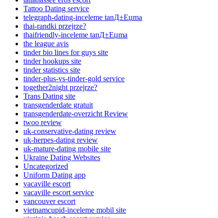
Tattoo Dating service
telegraph-dating-inceleme tanД±Еџma
thai-randki przejrze?
thaifriendly-inceleme tanД±Еџma
the league avis
tinder bio lines for guys site
tinder hookups site
tinder statistics site
tinder-plus-vs-tinder-gold service
together2night przejrze?
Trans Dating site
transgenderdate gratuit
transgenderdate-overzicht Review
twoo review
uk-conservative-dating review
uk-herpes-dating review
uk-mature-dating mobile site
Ukraine Dating Websites
Uncategorized
Uniform Dating app
vacaville escort
vacaville escort service
vancouver escort
vietnamcupid-inceleme mobil site