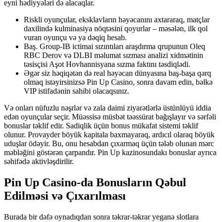
eyni hədiyyələri də alacaqlar.
Riskli oyunçular, eksklavların həyəcanını axtararaq, matçlar
daxilində kulminasiya nöqtəsini qoyurlar – məsələn, ilk qol
vuran oyunçu və ya dəqiq hesab.
Baş. Group-IB ictimai sızıntıları araşdırma qrupunun Oleq
RBC Derov və DLBI məlumat sızması analizi xidmətinin
təsisçisi Aşot Hovhannisyana sızma faktını təsdiqlədi.
Əgər siz həqiqətən də real həyəcan dünyasına baş-başa qərq
olmaq istəyirsinizsə Pin Up Casino, sonra davam edin, bəlkə
VIP istifadənin sahibi olacaqsınız.
Və onları nüfuzlu nəşrlər və zala daimi ziyarətlərlə üstünlüyü iddia
edən oyunçular seçir. Müəssisə müsbət təəssürat bağışlayır və sərfəli
bonuslar təklif edir. Sadiqlik üçün bonus mükafat sistemi təklif
olunur. Provayder böyük kapitala baxmayaraq, ardıcıl olaraq böyük
uduşlar ödəyir. Bu, onu hesabdan çıxarmaq üçün tələb olunan mərc
məbləğini göstərən çarpandır. Pin Up kazinosundakı bonuslar ayrıca
səhifədə aktivləşdirilir.
Pin Up Casino-da Bonusların Qəbul
Edilməsi və Çıxarılması
Burada bir dəfə oynadıqdan sonra təkrar-təkrar yeganə slotlara