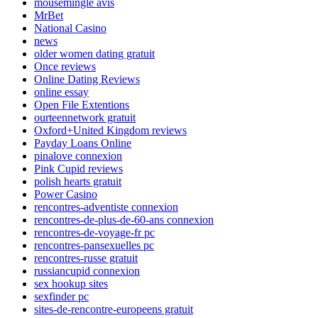
mousemingle avis
MrBet
National Casino
news
older women dating gratuit
Once reviews
Online Dating Reviews
online essay
Open File Extentions
ourteennetwork gratuit
Oxford+United Kingdom reviews
Payday Loans Online
pinalove connexion
Pink Cupid reviews
polish hearts gratuit
Power Casino
rencontres-adventiste connexion
rencontres-de-plus-de-60-ans connexion
rencontres-de-voyage-fr pc
rencontres-pansexuelles pc
rencontres-russe gratuit
russiancupid connexion
sex hookup sites
sexfinder pc
sites-de-rencontre-europeens gratuit