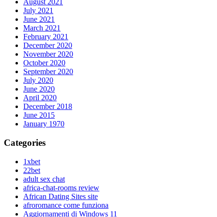
August 2021
July 2021
June 2021
March 2021
February 2021
December 2020
November 2020
October 2020
September 2020
July 2020
June 2020
April 2020
December 2018
June 2015
January 1970
Categories
1xbet
22bet
adult sex chat
africa-chat-rooms review
African Dating Sites site
afroromance come funziona
Aggiornamenti di Windows 11