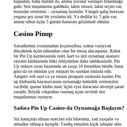
başladım, hətta mənim də, amma yuvalar vaxtaşırı fırlanmağa
gəlir. Slot maşınlarına gəldikdə, lakin xüsusi, lakin seçim var,
bonuslar verirsiniz – oynamaq lazımdır. Yüngül qalıq buraxan
yeganə şey uzun bir yoxlama idi. Və dedilər ki, 5 gün var,
amma sübut üçün 5 günün hamısını gözləməli oldular.
Casino Pinup
Sənədləriniz yoxlamadan keçməyibsə, yalnız vəziyyəti
düzəltmək üçün təlimatları olan bir mesaj alacaqsınız. Rahat
bir Pin Up kazinosunda rulet, kart və slot oynamaq ənənəvi
zirzəmi klublarında bitki örtüyündən daha təhlükəsizdir. Pin
Up onlayn oyun bazarında ən yaxşı 10 brenddən biridir, buna
görə də on mindən çox müştəri bu saytdan istifadə edir.
Adaptiv veb sayt və ya xüsusi proqram vasitəsilə kazino Pin
up klubunda həyasızcasına oynamağa üstünlük verməyiniz
vacibdir, qumar klubu mərc üçün eyni dərəcədə əlverişli şərait
yaradır. Böyük cekpotları vurmaq üçün sevimli slot
maşınlarınızı oynayın.
Sadəcə Pin Up Casino-da Oynamağa Başlayın?
Siz həmçinin idman mərcləri edə bilərsiniz, xətt yaxşıdır və
əmsallar olduqca layiqdir. Təsdiq etmədən kiçik uduşlar əldə