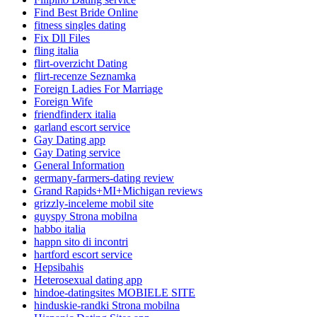
Find Best Bride Online
fitness singles dating
Fix Dll Files
fling italia
flirt-overzicht Dating
flirt-recenze Seznamka
Foreign Ladies For Marriage
Foreign Wife
friendfinderx italia
garland escort service
Gay Dating app
Gay Dating service
General Information
germany-farmers-dating review
Grand Rapids+MI+Michigan reviews
grizzly-inceleme mobil site
guyspy Strona mobilna
habbo italia
happn sito di incontri
hartford escort service
Hepsibahis
Heterosexual dating app
hindoe-datingsites MOBIELE SITE
hinduskie-randki Strona mobilna