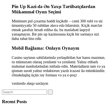
Pin Up Kazi-də Ən Yaxşı Tərtibatçılardan
Mükəmməl Oyun Seçimi
Minimum pul çıxarma həddi kiçikdir – cəmi 300 rubl və siz
ümumiyyətlə 50 rubldan əlavə edə bilərsiniz. Kiçik mərclər
etmək şərəfsiz hesab edilsə də, bu məsləhəti laqeyd
yanaşmayın. Bir pin up kazinosuna kiçik bir sərmayə sizi
daha rahat hiss edir.
Mobil Bağlama: Onlayn Oynayın
Casino saytının səhifələrində yerləşdirilən hər hansı məzmun.
ru müntəzəm olaraq yenilənir və yenilənir. Yalnız etibarlı
məlumat mənbələrindən istifadə edin. Materialların tam və ya
qismən surəti yalnız redaktorun yazılı icazəsi ilə mümkündür.
Əməkdaşlıq üçün rəy forması və ya e-poçt
vasitəsilə əlaqə saxlayın
Recent Posts