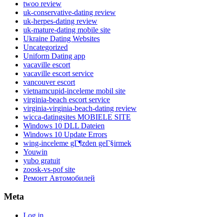
twoo review
uk-conservative-dating review
uk-herpes-dating review
uk-mature-dating mobile site
Ukraine Dating Websites
Uncategorized
Uniform Dating app
vacaville escort
vacaville escort service
vancouver escort
vietnamcupid-inceleme mobil site
virginia-beach escort service
virginia-virginia-beach-dating review
wicca-datingsites MOBIELE SITE
Windows 10 DLL Dateien
Windows 10 Update Errors
wing-inceleme gГ¶zden geГ§irmek
Youwin
yubo gratuit
zoosk-vs-pof site
Ремонт Автомобилей
Meta
Log in