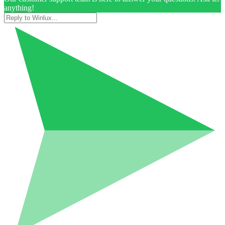
anything!