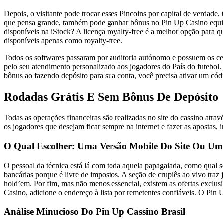
Depois, o visitante pode trocar esses Pincoins por capital de verdad
que pensa grande, também pode ganhar bônus no Pin Up Casino equival
disponíveis na iStock? A licença royalty-free é a melhor opção para qu
disponíveis apenas como royalty-free.
Todos os softwares passaram por auditoria autónomo e possuem os cer
pelo seu atendimento personalizado aos jogadores do País do futebol.
bônus ao fazendo depósito para sua conta, você precisa ativar um cód
Rodadas Grátis E Sem Bônus De Depósito
Todas as operações financeiras são realizadas no site do cassino atrav
os jogadores que desejam ficar sempre na internet e fazer as apostas
O Qual Escolher: Uma Versão Mobile Do Site Ou Um 
O pessoal da técnica está lá com toda aquela papagaiada, como qual s
bancárias porque é livre de impostos. A seção de crupiês ao vivo traz 
hold’em. Por fim, mas não menos essencial, existem as ofertas exclu
Casino, adicione o endereço à lista por remetentes confiáveis. O Pin 
Análise Minucioso Do Pin Up Cassino Brasil