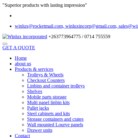
"Superior products with lasting impression"
winlux@rocketmail.com, winluxincorp@gmail.com, sales@wi
+263773964775 / 0714 755559
GET A QUOTE
Home
about us
Products & services
Trolleys & Wheels
Checkout Counters
Linbins and container trolleys
Shelves
Mobile parts storage
Multi panel linbin kits
Pallet jacks
Steel cabinets and kits
Storage containers and crates
Wall mounted Lourve panels
Drawer units
Contact