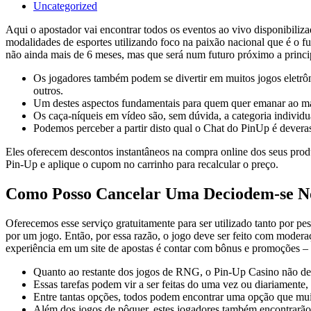
Uncategorized
Aqui o apostador vai encontrar todos os eventos ao vivo disponibili
modalidades de esportes utilizando foco na paixão nacional que é o 
não ainda mais de 6 meses, mas que será num futuro próximo a princip
Os jogadores também podem se divertir em muitos jogos eletrô
outros.
Um destes aspectos fundamentais para quem quer emanar ao máx
Os caça-níqueis em vídeo são, sem dúvida, a categoria individua
Podemos perceber a partir disto qual o Chat do PinUp é deveras
Eles oferecem descontos instantâneos na compra online dos seus prod
Pin-Up e aplique o cupom no carrinho para recalcular o preço.
Como Posso Cancelar Uma Deciodem-se N
Oferecemos esse serviço gratuitamente para ser utilizado tanto por pes
por um jogo. Então, por essa razão, o jogo deve ser feito com moder
experiência em um site de apostas é contar com bônus e promoções – 
Quanto ao restante dos jogos de RNG, o Pin-Up Casino não dei
Essas tarefas podem vir a ser feitas do uma vez ou diariament
Entre tantas opções, todos podem encontrar uma opção que mui
Além dos jogos de pôquer, estes jogadores também encontrarão v