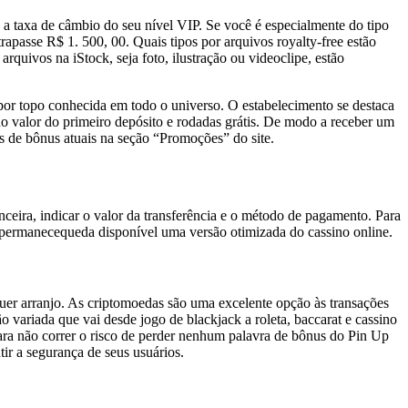
 a taxa de câmbio do seu nível VIP. Se você é especialmente do tipo
passe R$ 1. 500, 00. Quais tipos por arquivos royalty-free estão
rquivos na iStock, seja foto, ilustração ou videoclipe, estão
por topo conhecida em todo o universo. O estabelecimento se destaca
do valor do primeiro depósito e rodadas grátis. De modo a receber um
s de bônus atuais na seção “Promoções” do site.
anceira, indicar o valor da transferência e o método de pagamento. Para
arpermanecequeda disponível uma versão otimizada do cassino online.
quer arranjo. As criptomoedas são uma excelente opção às transações
o variada que vai desde jogo de blackjack a roleta, baccarat e cassino
ara não correr o risco de perder nenhum palavra de bônus do Pin Up
ir a segurança de seus usuários.