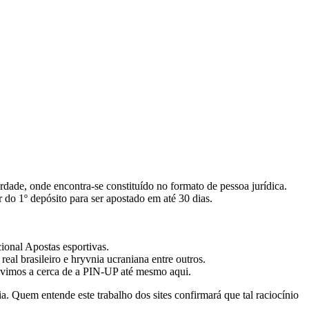
rdade, onde encontra-se constituído no formato de pessoa jurídica.
 do 1º depósito para ser apostado em até 30 dias.
ional Apostas esportivas.
al brasileiro e hryvnia ucraniana entre outros.
e vimos a cerca de a PIN-UP até mesmo aqui.
. Quem entende este trabalho dos sites confirmará que tal raciocínio