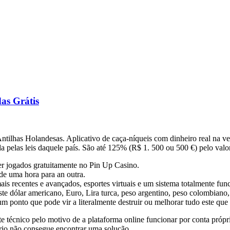
as Grátis
ntilhas Holandesas. Aplicativo de caça-níqueis com dinheiro real na ve
 pelas leis daquele país. São até 125% (R$ 1. 500 ou 500 €) pelo valor
r jogados gratuitamente no Pin Up Casino.
de uma hora para an outra.
is recentes e avançados, esportes virtuais e um sistema totalmente func
ólar americano, Euro, Lira turca, peso argentino, peso colombiano, re
um ponto que pode vir a literalmente destruir ou melhorar tudo este qu
 técnico pelo motivo de a plataforma online funcionar por conta própria
ário não consegue encontrar uma solução.