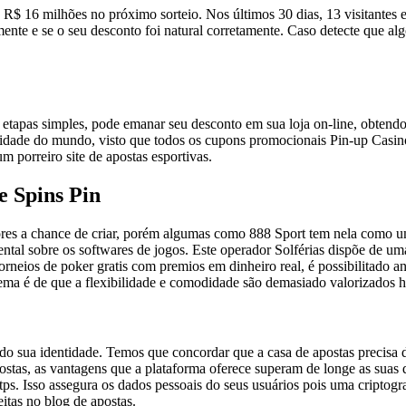
o R$ 16 milhões no próximo sorteio. Nos últimos 30 dias, 13 visitan
mente e se o seu desconto foi natural corretamente. Caso detecte que al
 etapas simples, pode emanar seu desconto em sua loja on-line, obtend
lidade do mundo, visto que todos os cupons promocionais Pin-up Casino 
 porreiro site de apostas esportivas.
 Spins Pin
es a chance de criar, porém algumas como 888 Sport tem nela como uma 
amental sobre os softwares de jogos. Este operador Solférias dispõe de
– torneios de poker gratis com premios em dinheiro real, é possibilitad
oblema é de que a flexibilidade e comodidade são demasiado valorizados
do sua identidade. Temos que concordar que a casa de apostas precisa 
apostas, as vantagens que a plataforma oferece superam de longe as sua
tps. Isso assegura os dados pessoais do seus usuários pois uma criptogr
itas no blog de apostas.