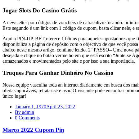
Jogar Slots Do Casino Grátis
A newsletter por códigos de vouchers de catracalivre. usando. br info
Este segundo é um link com 1 código de cupom, basta clicar nele, e s
Aqui a PIN-UP. BET oferece 1 bônus para aqueles apostadores que f
disponibiliza a página de depósito com o objectivo de que você possa
abaixo neste mesmo artigo, continue lendo. 2° PASSO– Uma nova pági
desejada e clique no botão vermelho em que está escrito “Junte-se Ago
armazenados e movimentados pelo site e por isso a sua importância.
Truques Para Ganhar Dinheiro No Cassino
Nossa equipe vasculha toda an internet diariamente em busca dos mai
ofertas aplicáveis, retratar-se e usar. O visitante pode encontrar pro
único lugar!
January 1, 1970
April 23, 2022
By admin
0 Comments
Março 2022 Cupom Pin