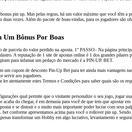
 bonus pin up. Mas pelas regras, há um valor máximo que você têm a po
 duas vezes. Além do pacote de boas-vindas, para os jogadores são ofer
m Um Bônus Por Boas
de parcela do valor perdido na aposta. 1° PASSO– Na página principa
dastro. A reputação de 1 site de apostas online é 1 dos grandes pilares 
urgiram para infamar um pedaço do mercado é a PIN-UP. BET.
 com um cupom de desconto Pin-Up Bet para ter ainda mais vantagens nas
r servir aos jogadores.
r ler atentamente estes Termos e Condições para saber quais são os requ
rações qual permite que o visitante personalize o seu jogo, jogar usan
ue acaba do chegar, é em demasia para você de que tem que apostar em 
ostar e se distrair e o muito mais importante poder lucrar com seus palpi
. bet conforme apresentamos acima para você o rollover pin up. Sendo 
 apenas transformar um Hobby em algo lucrativo, levantamento e segura