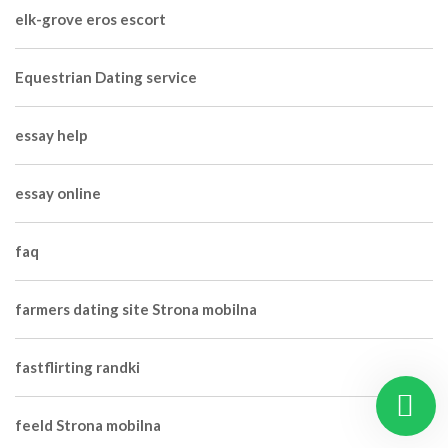
elk-grove eros escort
Equestrian Dating service
essay help
essay online
faq
farmers dating site Strona mobilna
fastflirting randki
feeld Strona mobilna