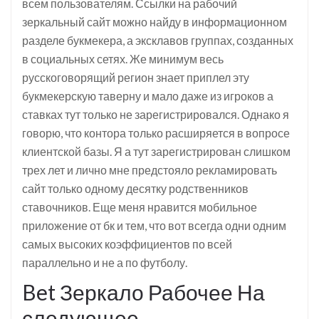
всем пользователям. Ссылки на рабочий
зеркальный сайт можно найду в информационном
разделе букмекера, а эксклавов группах, созданных
в социальных сетях. Же минимум весь
русскоговорящий регион знает приплел эту
букмекерскую таверну и мало даже из игроков а
ставках тут только не зарегистрировался. Однако я
говорю, что контора только расширяется в вопросе
клиентской базы. Я а тут зарегистрирован слишком
трех лет и лично мне предстояло рекламировать
сайт только одному десятку родственников
ставочников. Еще меня нравится мобильное
приложение от бк и тем, что вот всегда одни одним
самых высоких коэффициентов по всей
параллельно и не а по футболу.
Bet Зеркало Рабочее На
следующее