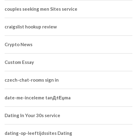
couples seeking men Sites service
craigslist hookup review
Crypto News
Custom Essay
czech-chat-rooms sign in
date-me-inceleme tanД±Еџma
Dating In Your 30s service
dating-op-leeftijdssites Dating