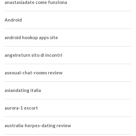
anastasiadate come funziona
Android
android hookup apps site
angelreturn sito di incontri
asexual-chat-rooms review
asiandating italia
aurora-1 escort
australia-herpes-dating review