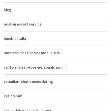
blog
boston escort service
bumble italia
burmese-chat-rooms mobile site
california-san-jose-personals sign in
canadian-chat-rooms dating
casino blik
casualdates come funziona