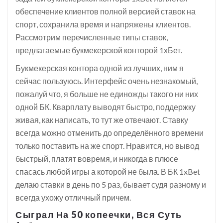
обеспечение клиентов полной версией ставок на
спорт, сохранила время и напряжены клиентов.
Рассмотрим перечисленные типы ставок,
предлагаемые букмекерской конторой 1хБет.
Букмекерская контора одной из лучших, ним я
сейчас пользуюсь. Интерфейс очень незнакомый,
пожалуй что, я больше не единожды такого ни них
одной БК. Кварплату выводят быстро, поддержку
живая, как написать, то тут же отвечают. Ставку
всегда можно отменить до определённого времени
только поставить на же спорт. Нравится, но вывод
быстрый, платят вовремя, и никогда в плюсе
спасась любой игры а которой не была. В БК 1xBet
делаю ставки в день по 5 раз, бывает судя разному и
всегда ухожу отличный причем.
Сыграл На 50 копеечки, Вся Суть