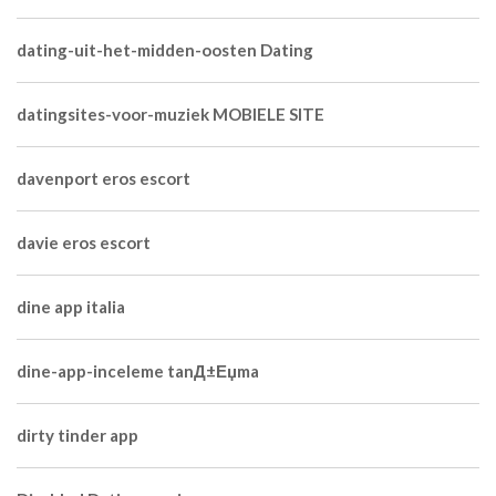
dating-uit-het-midden-oosten Dating
datingsites-voor-muziek MOBIELE SITE
davenport eros escort
davie eros escort
dine app italia
dine-app-inceleme tanД±Еџma
dirty tinder app