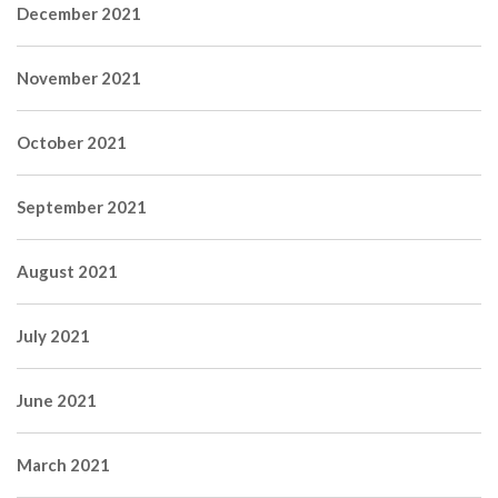
December 2021
November 2021
October 2021
September 2021
August 2021
July 2021
June 2021
March 2021