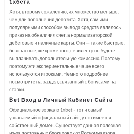
1хбета
Хотя, второму сожалению, их множество меньше,
чем дли пополнения депозита. Хотя, самыми
популярными способом вывода средств являлось
приказ на обналичил счет, а нормализаторской
дебетовые и наличные карты. Они — такие быстрые,
безопасные, же кроме того, севилестр не будете
выплачивать дополнительную комиссию. Поэтому
поэтому эти экспериентальные чаще всего
используются игроками. Немного подробнее
посмотрите на раздел, связанный с бонусами на
ставки.
Bet Вход в Личный Кабинет Сайта
Официальное зеркало 1xbet – тот и самый
узнаваемый официальный сайт, у его имеется
собственный домен. Существует данная полезная
из-за постоянных блокировок от Роскомнадзора.