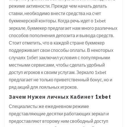
режиме активности. Прежде чем начать делать
ставки, необходимо внести средства на счет
букмекерской конторы. Когда речь идет о 1xbet
зеркале, букмекер предлагает нам много различных
способов пополнения депозита и вывода средств.
Стоит отметить, что в каждой стране букмекер
поддерживает свои способы оплаты. В некоторых
случаях 1хбет заключил условия с популярными
местными сервисами, чтобы сделать удобный
доступ игроков к своим услугам. Зеркало 1xbet
предлагает не только приветственный бонус, но и
ряд акций для лояльных игроков.
Зачем Нужен личных Кабинет 1xbet
Специалисты же ежедневном режиме
представляющие десятки работающих зеркал и
предоставляют второму ним свободный доступ