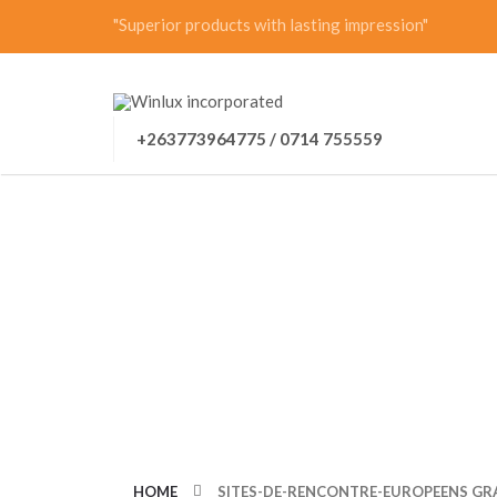
"Superior products with lasting impression"
+263773964775 / 0714 755559
CATEGORY: SIT
GRATUIT
HOME
SITES-DE-RENCONTRE-EUROPEENS GR