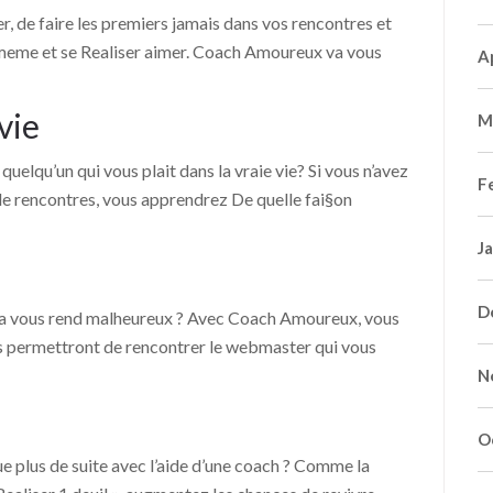
r, de faire les premiers jamais dans vos rencontres et
i-meme et se Realiser aimer. Coach Amoureux va vous
A
vie
M
quelqu’un qui vous plait dans la vraie vie? Si vous n’avez
F
 de rencontres, vous apprendrez De quelle fai§on
J
D
ela vous rend malheureux ? Avec Coach Amoureux, vous
s permettront de rencontrer le webmaster qui vous
N
O
e plus de suite avec l’aide d’une coach ? Comme la