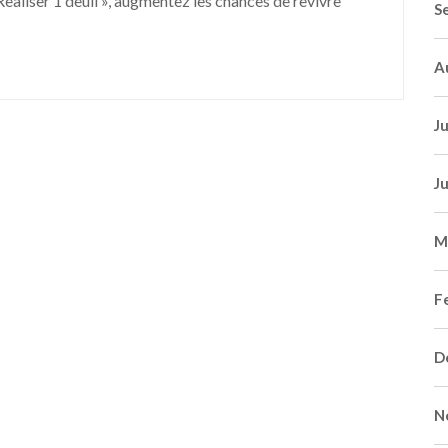
Realiser 1 deuil », augmentez les chances de revivre
S
A
J
J
M
F
D
N