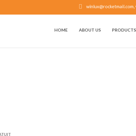
winlux@rocketmail.com, 
HOME
ABOUT US
PRODUCTS 
ES-DE-RENCONTRE-EU
ATUIT