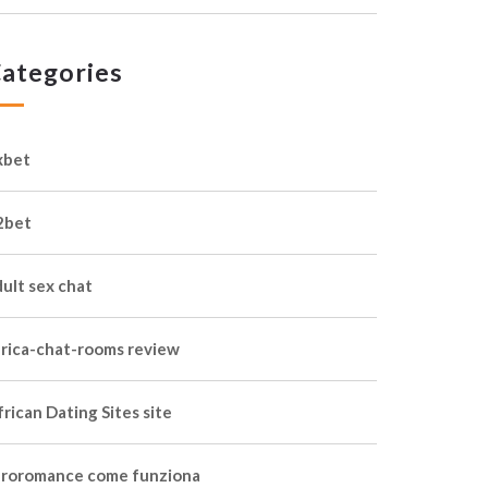
ategories
xbet
2bet
dult sex chat
frica-chat-rooms review
rican Dating Sites site
froromance come funziona