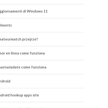
ggiornamenti di Windows 11
ilments
mateurmatch przejrze?
mor en linea come funziona
nastasiadate come funziona
ndroid
ndroid hookup apps site