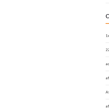
C
1
2
a
a
Af
a