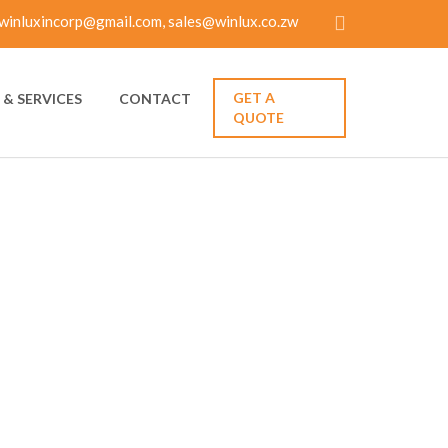
winluxincorp@gmail.com, sales@winlux.co.zw
GET A
& SERVICES
CONTACT
QUOTE
ROPEENS