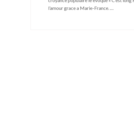
croyance populaire le evoque « C’est long 
l’amour grace a Marie-France.
…