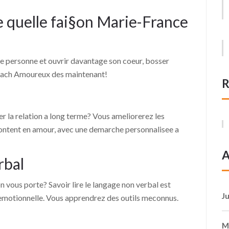
e quelle fai§on Marie-France
ide personne et ouvrir davantage son coeur, bosser
 Coach Amoureux des maintenant!
R
r la relation a long terme? Vous ameliorerez les
 content en amour, avec une demarche personnalisee a
A
rbal
on vous porte? Savoir lire le langage non verbal est
J
emotionnelle. Vous apprendrez des outils meconnus.
M