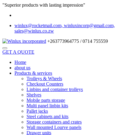
"Superior products with lasting impression"
winlux@rocketmail.com, winluxincorp@gmail.com,
sales@winlux.co.zw
+263773964775 / 0714 755559
GET A QUOTE
Home
about us
Products & services
Trolleys & Wheels
Checkout Counters
Linbins and container trolleys
Shelves
Mobile parts storage
Multi panel linbin kits
Pallet jacks
Steel cabinets and kits
Storage containers and crates
Wall mounted Lourve panels
Drawer units