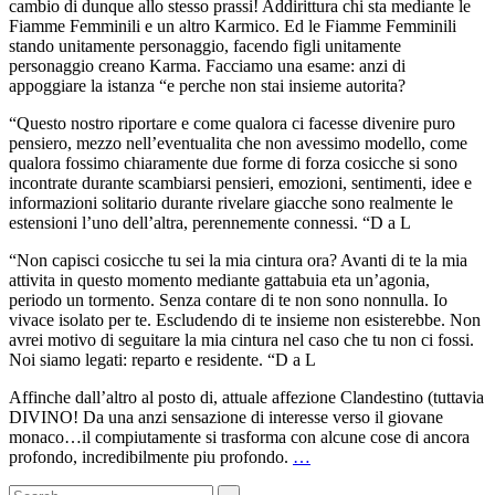
cambio di dunque allo stesso prassi! Addirittura chi sta mediante le
Fiamme Femminili e un altro Karmico. Ed le Fiamme Femminili
stando unitamente personaggio, facendo figli unitamente
personaggio creano Karma. Facciamo una esame: anzi di
appoggiare la istanza “e perche non stai insieme autorita?
“Questo nostro riportare e come qualora ci facesse divenire puro
pensiero, mezzo nell’eventualita che non avessimo modello, come
qualora fossimo chiaramente due forme di forza cosicche si sono
incontrate durante scambiarsi pensieri, emozioni, sentimenti, idee e
informazioni solitario durante rivelare giacche sono realmente le
estensioni l’uno dell’altra, perennemente connessi. “D a L
“Non capisci cosicche tu sei la mia cintura ora? Avanti di te la mia
attivita in questo momento mediante gattabuia eta un’agonia,
periodo un tormento. Senza contare di te non sono nonnulla. Io
vivace isolato per te. Escludendo di te insieme non esisterebbe. Non
avrei motivo di seguitare la mia cintura nel caso che tu non ci fossi.
Noi siamo legati: reparto e residente. “D a L
Affinche dall’altro al posto di, attuale affezione Clandestino (tuttavia
DIVINO! Da una anzi sensazione di interesse verso il giovane
monaco…il compiutamente si trasforma con alcune cose di ancora
profondo, incredibilmente piu profondo.
…