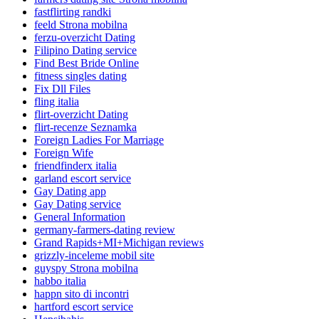
fastflirting randki
feeld Strona mobilna
ferzu-overzicht Dating
Filipino Dating service
Find Best Bride Online
fitness singles dating
Fix Dll Files
fling italia
flirt-overzicht Dating
flirt-recenze Seznamka
Foreign Ladies For Marriage
Foreign Wife
friendfinderx italia
garland escort service
Gay Dating app
Gay Dating service
General Information
germany-farmers-dating review
Grand Rapids+MI+Michigan reviews
grizzly-inceleme mobil site
guyspy Strona mobilna
habbo italia
happn sito di incontri
hartford escort service