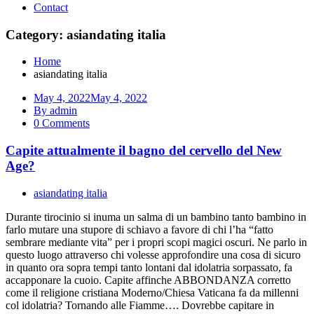
Contact
Category: asiandating italia
Home
asiandating italia
May 4, 2022
May 4, 2022
By admin
0 Comments
Capite attualmente il bagno del cervello del New
Age?
asiandating italia
Durante tirocinio si inuma un salma di un bambino tanto bambino in
farlo mutare una stupore di schiavo a favore di chi l’ha “fatto
sembrare mediante vita” per i propri scopi magici oscuri. Ne parlo in
questo luogo attraverso chi volesse approfondire una cosa di sicuro
in quanto ora sopra tempi tanto lontani dal idolatria sorpassato, fa
accapponare la cuoio. Capite affinche ABBONDANZA corretto
come il religione cristiana Moderno/Chiesa Vaticana fa da millenni
col idolatria? Tornando alle Fiamme…. Dovrebbe capitare in