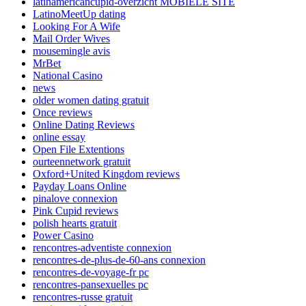
latinamericancupid-overzicht MOBIELE SITE
LatinoMeetUp dating
Looking For A Wife
Mail Order Wives
mousemingle avis
MrBet
National Casino
news
older women dating gratuit
Once reviews
Online Dating Reviews
online essay
Open File Extentions
ourteennetwork gratuit
Oxford+United Kingdom reviews
Payday Loans Online
pinalove connexion
Pink Cupid reviews
polish hearts gratuit
Power Casino
rencontres-adventiste connexion
rencontres-de-plus-de-60-ans connexion
rencontres-de-voyage-fr pc
rencontres-pansexuelles pc
rencontres-russe gratuit