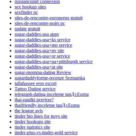
russiancupid connexion
sex hookup sites
sexfinder pc
sites-de-rencontre-europeens gratuit
sites-de-rencontre-noirs pc
spdate gratuit
sugar-daddies-usa apps
sugar-daddies-usa+ks service
sugar-daddies-usa+mo service
sugar-daddies-usa+nv site
sugar-daddies-usa+or service
sugar-daddies-usa+pa+pittsburgh service
sugar-daddies-usa+ut site
sugar-momma-dating Review
sugardaddyforme-recenze Seznamka
tallahassee eros escort
Tattoo Dating service
telegraph-dating-inceleme tanД±Еџma
thai-randki przejrze?
thaifriendly-inceleme tanД±Еџma
the league avis
tinder bio lines for guys site
tinder hookups site
tinder statistics site
tinder-plus-vs-tinder-gold service