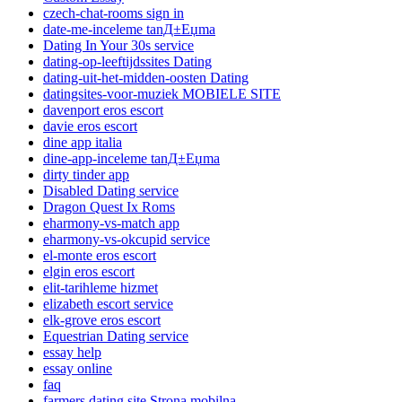
czech-chat-rooms sign in
date-me-inceleme tanД±Еџma
Dating In Your 30s service
dating-op-leeftijdssites Dating
dating-uit-het-midden-oosten Dating
datingsites-voor-muziek MOBIELE SITE
davenport eros escort
davie eros escort
dine app italia
dine-app-inceleme tanД±Еџma
dirty tinder app
Disabled Dating service
Dragon Quest Ix Roms
eharmony-vs-match app
eharmony-vs-okcupid service
el-monte eros escort
elgin eros escort
elit-tarihleme hizmet
elizabeth escort service
elk-grove eros escort
Equestrian Dating service
essay help
essay online
faq
farmers dating site Strona mobilna