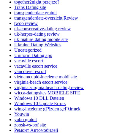
together2night przejrze?
Trans Dating site
transgenderdate gratuit
transgenderdate-overzicht Review
twoo review
uk-conservative-dating review
uk-herpes-dating review
uk-mature-dating mobile site
Ukraine Dating Websites
Uncategorized
Uniform Dating app
vacaville escort
vacaville escort service
vancouver escort
vietnamcupid-inceleme mobil site
virginia-beach escort service
virginia-virginia-beach-dating review
wicca-datingsites MOBIELE SITE
Windows 10 DLL Dateien
Windows 10 Update Errors
wing-inceleme gГ¶zden geГ§irmek
Youwin
yubo gratuit
zoosk-vs-pof site
Ремонт Автомобилей