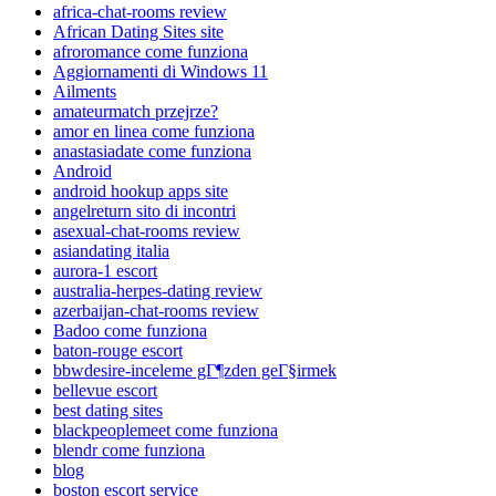
africa-chat-rooms review
African Dating Sites site
afroromance come funziona
Aggiornamenti di Windows 11
Ailments
amateurmatch przejrze?
amor en linea come funziona
anastasiadate come funziona
Android
android hookup apps site
angelreturn sito di incontri
asexual-chat-rooms review
asiandating italia
aurora-1 escort
australia-herpes-dating review
azerbaijan-chat-rooms review
Badoo come funziona
baton-rouge escort
bbwdesire-inceleme gГ¶zden geГ§irmek
bellevue escort
best dating sites
blackpeoplemeet come funziona
blendr come funziona
blog
boston escort service