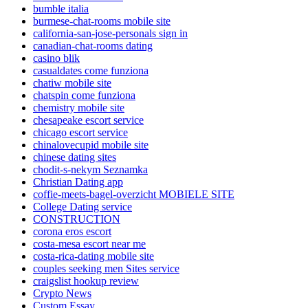
bumble italia
burmese-chat-rooms mobile site
california-san-jose-personals sign in
canadian-chat-rooms dating
casino blik
casualdates come funziona
chatiw mobile site
chatspin come funziona
chemistry mobile site
chesapeake escort service
chicago escort service
chinalovecupid mobile site
chinese dating sites
chodit-s-nekym Seznamka
Christian Dating app
coffie-meets-bagel-overzicht MOBIELE SITE
College Dating service
CONSTRUCTION
corona eros escort
costa-mesa escort near me
costa-rica-dating mobile site
couples seeking men Sites service
craigslist hookup review
Crypto News
Custom Essay