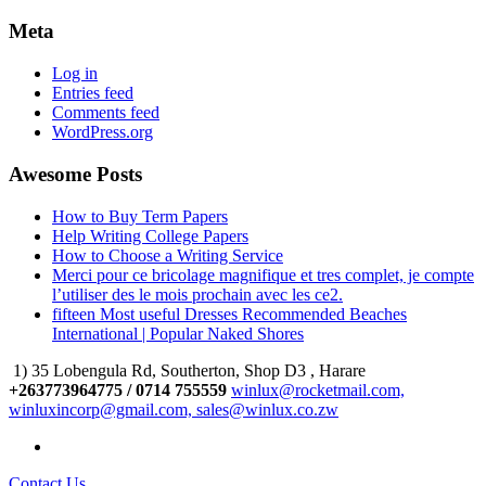
Meta
Log in
Entries feed
Comments feed
WordPress.org
Awesome Posts
How to Buy Term Papers
Help Writing College Papers
How to Choose a Writing Service
Merci pour ce bricolage magnifique et tres complet, je compte
l’utiliser des le mois prochain avec les ce2.
fifteen Most useful Dresses Recommended Beaches
International | Popular Naked Shores
1) 35 Lobengula Rd, Southerton, Shop D3 , Harare
+263773964775 / 0714 755559
winlux@rocketmail.com,
winluxincorp@gmail.com, sales@winlux.co.zw
Contact Us