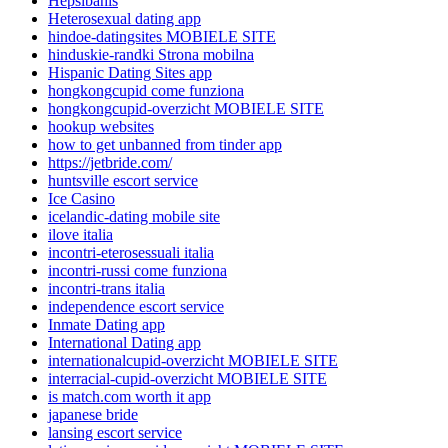
Hepsibahis
Heterosexual dating app
hindoe-datingsites MOBIELE SITE
hinduskie-randki Strona mobilna
Hispanic Dating Sites app
hongkongcupid come funziona
hongkongcupid-overzicht MOBIELE SITE
hookup websites
how to get unbanned from tinder app
https://jetbride.com/
huntsville escort service
Ice Casino
icelandic-dating mobile site
ilove italia
incontri-eterosessuali italia
incontri-russi come funziona
incontri-trans italia
independence escort service
Inmate Dating app
International Dating app
internationalcupid-overzicht MOBIELE SITE
interracial-cupid-overzicht MOBIELE SITE
is match.com worth it app
japanese bride
lansing escort service