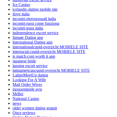
Ice Casino
icelandic-dating mobile site
ilove italia
incontri-eterosessuali italia
incontri-russi come funziona
incontri-trans italia
independence escort service
Inmate Dating app
International Dating app
internationalcupid-overzicht MOBIELE SITE
interracial-cupid-overzicht MOBIELE SITE
is match.com worth it app
japanese bride
lansing escort service
latinamericancupid-overzicht MOBIELE SITE
LatinoMeetUp dating
Looking For A Wife
Mail Order Wives
mousemingle avis
MrBet
National Casino
news
older women dating gratuit
Once reviews