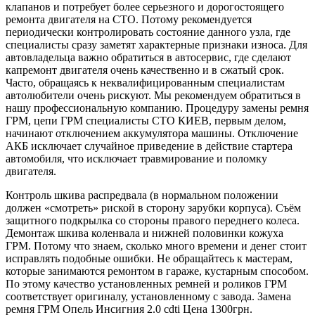
клапанов и потребует более серьезного и дорогостоящего
ремонта двигателя на СТО. Потому рекомендуется
периодически контролировать состояние данного узла, где
специалисты сразу заметят характерные признаки износа. Для
автовладельца важно обратиться в автосервис, где сделают
капремонт двигателя очень качественно и в сжатый срок.
Часто, обращаясь к неквалифицированным специалистам
автолюбители очень рискуют. Мы рекомендуем обратиться в
нашу профессиональную компанию. Процедуру замены ремня
ГРМ, цепи ГРМ специалисты СТО КИЕВ, первым делом,
начинают отключением аккумулятора машины. Отключение
АКБ исключает случайное приведение в действие стартера
автомобиля, что исключает травмирование и поломку
двигателя.
Контроль шкива распредвала (в нормальном положении
должен «смотреть» риской в сторону зарубки корпуса). Съём
защитного подкрылка со стороны правого переднего колеса.
Демонтаж шкива коленвала и нижней половинки кожуха
ГРМ. Потому что знаем, сколько много времени и денег стоит
исправлять подобные ошибки. Не обращайтесь к мастерам,
которые занимаются ремонтом в гараже, кустарным способом.
По этому качество установленных ремней и роликов ГРМ
соответствует оригиналу, установленному с завода. Замена
ремня ГРМ Опель Инсигния 2.0 cdti Цена 1300грн.