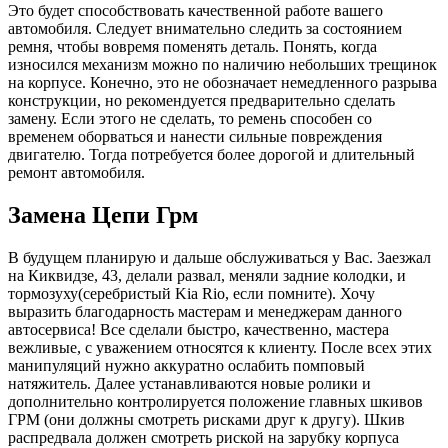
Это будет способствовать качественной работе вашего
автомобиля. Следует внимательно следить за состоянием
ремня, чтобы вовремя поменять деталь. Понять, когда
износился механизм можно по наличию небольших трещинок
на корпусе. Конечно, это не обозначает немедленного разрыва
конструкции, но рекомендуется предварительно сделать
замену. Если этого не сделать, то ремень способен со
временем оборваться и нанести сильные повреждения
двигателю. Тогда потребуется более дорогой и длительный
ремонт автомобиля.
Замена Цепи Грм
В будущем планирую и дальше обслуживаться у Вас. Заезжал
на Киквидзе, 43, делали развал, меняли задние колодки, и
тормозуху(серебристый Kia Rio, если помните). Хочу
выразить благодарность мастерам и менеджерам данного
автосервиса! Все сделали быстро, качественно, мастера
вежливые, с уважением относятся к клиенту. После всех этих
манипуляций нужно аккуратно ослабить помповый
натяжитель. Далее устанавливаются новые ролики и
дополнительно контролируется положение главных шкивов
ГРМ (они должны смотреть рисками друг к другу). Шкив
распредвала должен смотреть риской на зарубку корпуса