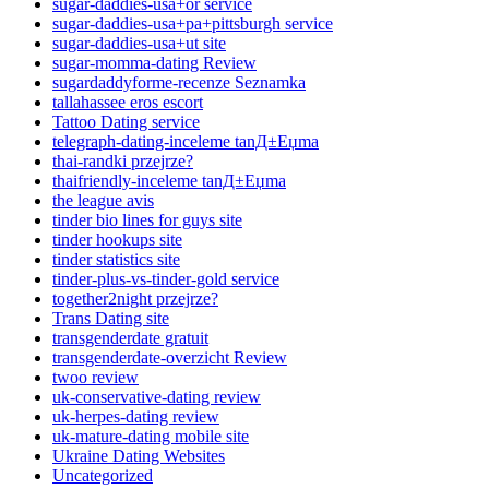
sugar-daddies-usa+or service
sugar-daddies-usa+pa+pittsburgh service
sugar-daddies-usa+ut site
sugar-momma-dating Review
sugardaddyforme-recenze Seznamka
tallahassee eros escort
Tattoo Dating service
telegraph-dating-inceleme tanД±Еџma
thai-randki przejrze?
thaifriendly-inceleme tanД±Еџma
the league avis
tinder bio lines for guys site
tinder hookups site
tinder statistics site
tinder-plus-vs-tinder-gold service
together2night przejrze?
Trans Dating site
transgenderdate gratuit
transgenderdate-overzicht Review
twoo review
uk-conservative-dating review
uk-herpes-dating review
uk-mature-dating mobile site
Ukraine Dating Websites
Uncategorized