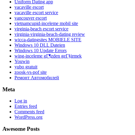
Uniform Dating app
vacaville escort
vacaville escort service
vancouver escort
vietnamcupid-inceleme mobil site
virginia-beach escort service
virginia-virginia-beach-dating review
wicca-datingsites MOBIELE SITE
Windows 10 DLL Dateien
Windows 10 Update Errors
wing-inceleme gГ¶zden geГ§irmek
Youwin
yubo gratuit
zoosk-vs-pof site
Ремонт Автомобилей
Meta
Log in
Entries feed
Comments feed
WordPress.org
Awesome Posts