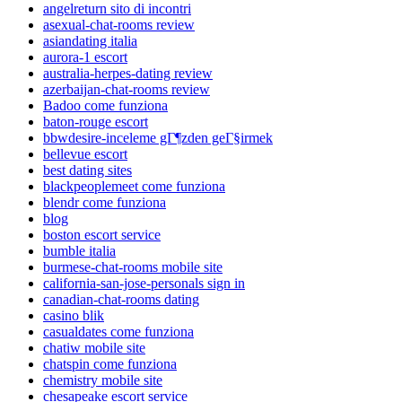
angelreturn sito di incontri
asexual-chat-rooms review
asiandating italia
aurora-1 escort
australia-herpes-dating review
azerbaijan-chat-rooms review
Badoo come funziona
baton-rouge escort
bbwdesire-inceleme gГ¶zden geГ§irmek
bellevue escort
best dating sites
blackpeoplemeet come funziona
blendr come funziona
blog
boston escort service
bumble italia
burmese-chat-rooms mobile site
california-san-jose-personals sign in
canadian-chat-rooms dating
casino blik
casualdates come funziona
chatiw mobile site
chatspin come funziona
chemistry mobile site
chesapeake escort service