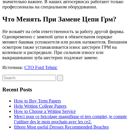
значительно важнее. В наших автосервисах работают только
профессионалы на специальном оборудовании.
Что Менять При Замене Цепи Грм?
Не возьмёт на себя ответственность за работу другой фирмы.
Одновременно с заменой цепи в обязательном порядке
меняют башмак успокоителя или ролик натяжителя. Внешним
осмотром также устанавливается износ шестерен ГРМ на
коленвале и распредвале. При сильном износе или
выкрашивании зуба шестерни подлежат замене.
Источник:
СТО Ford Tehnic
Recent Posts
How to Buy Term Papers
Help Writing College Papers
How to Choose a Writing Service
Merci pour ce bricolage magnifique et tres complet, je compte
l’utiliser des le mois prochain avec les ce2.
fifteen Most useful Dresses Recommended Beaches