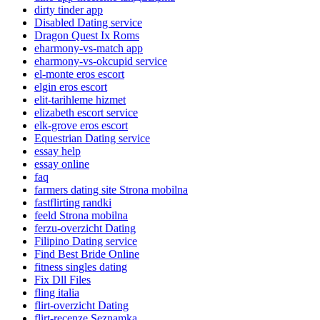
dirty tinder app
Disabled Dating service
Dragon Quest Ix Roms
eharmony-vs-match app
eharmony-vs-okcupid service
el-monte eros escort
elgin eros escort
elit-tarihleme hizmet
elizabeth escort service
elk-grove eros escort
Equestrian Dating service
essay help
essay online
faq
farmers dating site Strona mobilna
fastflirting randki
feeld Strona mobilna
ferzu-overzicht Dating
Filipino Dating service
Find Best Bride Online
fitness singles dating
Fix Dll Files
fling italia
flirt-overzicht Dating
flirt-recenze Seznamka