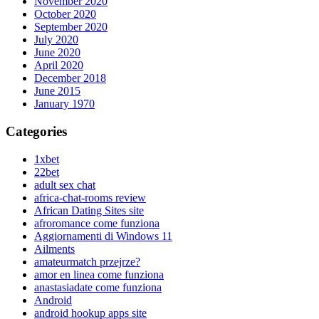
November 2020
October 2020
September 2020
July 2020
June 2020
April 2020
December 2018
June 2015
January 1970
Categories
1xbet
22bet
adult sex chat
africa-chat-rooms review
African Dating Sites site
afroromance come funziona
Aggiornamenti di Windows 11
Ailments
amateurmatch przejrze?
amor en linea come funziona
anastasiadate come funziona
Android
android hookup apps site