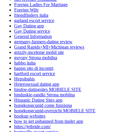
Foreign Ladies For Marriage
Foreign Wife
friendfinderx italia
garland escort service
Gay Dating app
Gay Dating service
General Information
germany-farmers-dating review
Grand Rapids+MI+Michigan reviews
grizzly-inceleme mobil site
guyspy Strona mobilna
habbo italia
happn sito di incontri
hartford escort service
Hepsibahis
Heterosexual dating app
hindoe-datingsites MOBIELE SITE
hinduskie-randki Strona mobilna
Hispanic Dating Sites app
hongkongcupid come funziona
hongkongcupid-overzicht MOBIELE SITE
hookup websites
how to get unbanned from tinder app
https://jetbride.com/
huntsville escort service