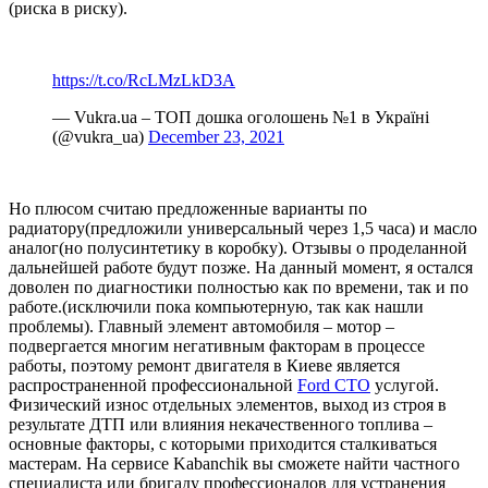
(риска в риску).
https://t.co/RcLMzLkD3A
— Vukra.ua – ТОП дошка оголошень №1 в Україні
(@vukra_ua)
December 23, 2021
Но плюсом считаю предложенные варианты по
радиатору(предложили универсальный через 1,5 часа) и масло
аналог(но полусинтетику в коробку). Отзывы о проделанной
дальнейшей работе будут позже. На данный момент, я остался
доволен по диагностики полностью как по времени, так и по
работе.(исключили пока компьютерную, так как нашли
проблемы). Главный элемент автомобиля – мотор –
подвергается многим негативным факторам в процессе
работы, поэтому ремонт двигателя в Киеве является
распространенной профессиональной
Ford СТО
услугой.
Физический износ отдельных элементов, выход из строя в
результате ДТП или влияния некачественного топлива –
основные факторы, с которыми приходится сталкиваться
мастерам. На сервисе Kabanchik вы сможете найти частного
специалиста или бригаду профессионалов для устранения