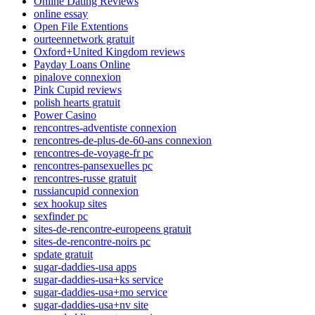
Online Dating Reviews
online essay
Open File Extentions
ourteennetwork gratuit
Oxford+United Kingdom reviews
Payday Loans Online
pinalove connexion
Pink Cupid reviews
polish hearts gratuit
Power Casino
rencontres-adventiste connexion
rencontres-de-plus-de-60-ans connexion
rencontres-de-voyage-fr pc
rencontres-pansexuelles pc
rencontres-russe gratuit
russiancupid connexion
sex hookup sites
sexfinder pc
sites-de-rencontre-europeens gratuit
sites-de-rencontre-noirs pc
spdate gratuit
sugar-daddies-usa apps
sugar-daddies-usa+ks service
sugar-daddies-usa+mo service
sugar-daddies-usa+nv site