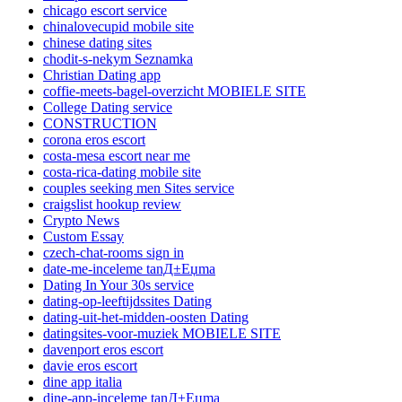
chicago escort service
chinalovecupid mobile site
chinese dating sites
chodit-s-nekym Seznamka
Christian Dating app
coffie-meets-bagel-overzicht MOBIELE SITE
College Dating service
CONSTRUCTION
corona eros escort
costa-mesa escort near me
costa-rica-dating mobile site
couples seeking men Sites service
craigslist hookup review
Crypto News
Custom Essay
czech-chat-rooms sign in
date-me-inceleme tanД±Еџma
Dating In Your 30s service
dating-op-leeftijdssites Dating
dating-uit-het-midden-oosten Dating
datingsites-voor-muziek MOBIELE SITE
davenport eros escort
davie eros escort
dine app italia
dine-app-inceleme tanД±Еџma