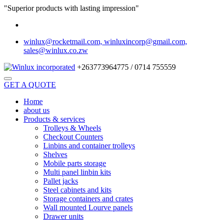
"Superior products with lasting impression"
winlux@rocketmail.com, winluxincorp@gmail.com,
sales@winlux.co.zw
+263773964775 / 0714 755559
GET A QUOTE
Home
about us
Products & services
Trolleys & Wheels
Checkout Counters
Linbins and container trolleys
Shelves
Mobile parts storage
Multi panel linbin kits
Pallet jacks
Steel cabinets and kits
Storage containers and crates
Wall mounted Lourve panels
Drawer units